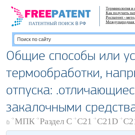
Терминология и 
Как получить па
Роспатент - мет
Международная 
В РФ
ПАТЕНТНЫЙ ПОИСК
Общие способы или ус
термообработки, напр
отпуска: .отличающи
закалочными средств
МПК
Раздел C
C21
C21D
C2