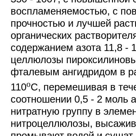
воспламеняемостью, с по
прочностью и лучшей рас
органических растворител
содержанием азота 11,8 - 
целлюлозы пироксилиновы
фталевым ангидридом в ра
o
110
C, перемешивая в тече
соотношении 0,5 - 2 моль 
нитратную группу в элеме
нитроцеллюлозы, высажив
промывают водой и сушат.