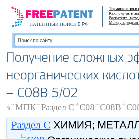
Терминология и 
Как получить па
Роспатент - мет
Международная 
В РФ
ПАТЕНТНЫЙ ПОИСК
Получение сложных э
неорганических кислот
– C08B 5/02
МПК
Раздел C
C08
C08B
C0
ХИМИЯ; МЕТАЛ
Раздел C