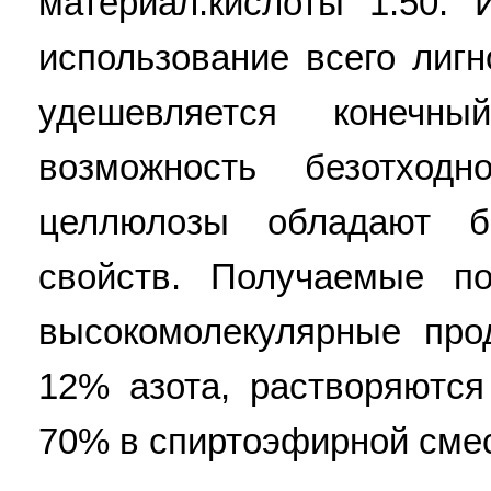
материал:кислоты 1:50. 
использование всего лиг
удешевляется конечны
возможность безотходн
целлюлозы обладают б
свойств. Получаемые п
высокомолекулярные про
12% азота, растворяютс
70% в спиртоэфирной смес