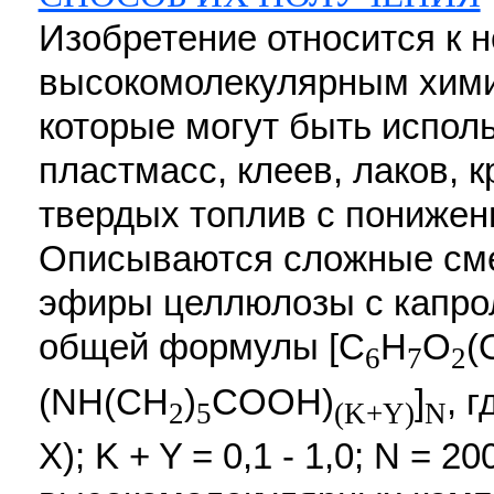
Изобретение относится к 
высокомолекулярным хими
которые могут быть испол
пластмасс, клеев, лаков, 
твердых топлив с понижен
Описываются сложные см
эфиры целлюлозы с капро
общей формулы [C
H
O
(
6
7
2
(NH(CH
)
COOH)
]
, г
2
5
(K+Y)
N
X); K + Y = 0,1 - 1,0; N = 2