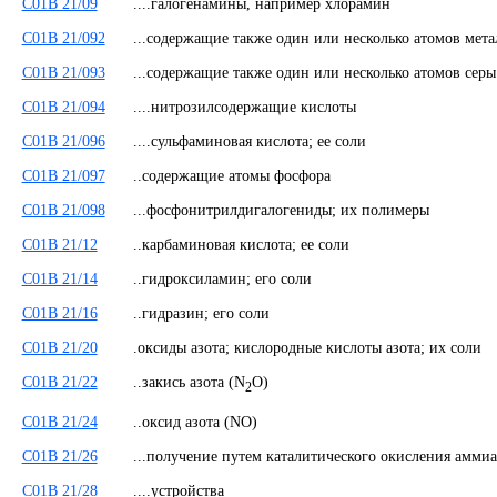
C01B 21/09
....галогенамины, например хлорамин
C01B 21/092
...содержащие также один или несколько атомов мета
C01B 21/093
...содержащие также один или несколько атомов серы
C01B 21/094
....нитрозилсодержащие кислоты
C01B 21/096
....сульфаминовая кислота; ее соли
C01B 21/097
..содержащие атомы фосфора
C01B 21/098
...фосфонитрилдигалогениды; их полимеры
C01B 21/12
..карбаминовая кислота; ее соли
C01B 21/14
..гидроксиламин; его соли
C01B 21/16
..гидразин; его соли
C01B 21/20
.оксиды азота; кислородные кислоты азота; их соли
C01B 21/22
..закись азота (N
O)
2
C01B 21/24
..оксид азота (NO)
C01B 21/26
...получение путем каталитического окисления амм
C01B 21/28
....устройства