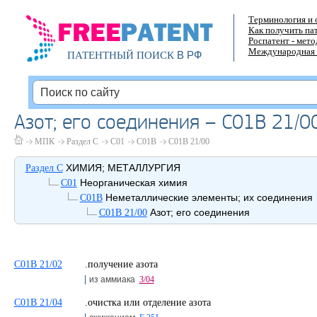
Терминология и 
Как получить па
Роспатент - мет
Международная 
В РФ
ПАТЕНТНЫЙ ПОИСК
Азот; его соединения – C01B 21/0
МПК
Раздел C
C01
C01B
C01B 21/00
ХИМИЯ; МЕТАЛЛУРГИЯ
Раздел C
Неорганическая химия
C01
Неметаллические элементы; их соединения
C01B
Азот; его соединения
C01B 21/00
C01B 21/02
.получение азота
из аммиака
3/04
C01B 21/04
.очистка или отделение азота