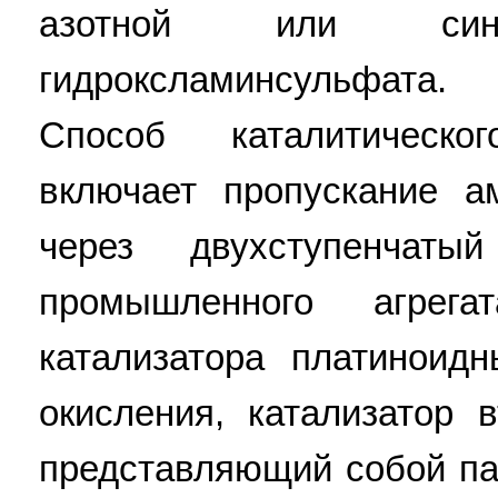
азотной или си
гидроксламинсульфата.
Способ каталитическ
включает пропускание а
через двухступенчаты
промышленного агрега
катализатора платиноид
окисления, катализатор 
представляющий собой па