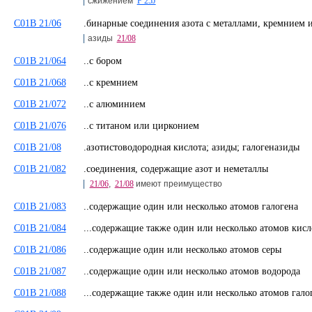
сжижением
F 25J
C01B 21/06
.бинарные соединения азота с металлами, кремние
азиды
21/08
C01B 21/064
..с бором
C01B 21/068
..с кремнием
C01B 21/072
..с алюминием
C01B 21/076
..с титаном или цирконием
C01B 21/08
.азотистоводородная кислота; азиды; галогеназиды
C01B 21/082
.соединения, содержащие азот и неметаллы
21/06
,
21/08
имеют преимущество
C01B 21/083
..содержащие один или несколько атомов галогена
C01B 21/084
...содержащие также один или несколько атомов кис
C01B 21/086
..содержащие один или несколько атомов серы
C01B 21/087
..содержащие один или несколько атомов водорода
C01B 21/088
...содержащие также один или несколько атомов гало