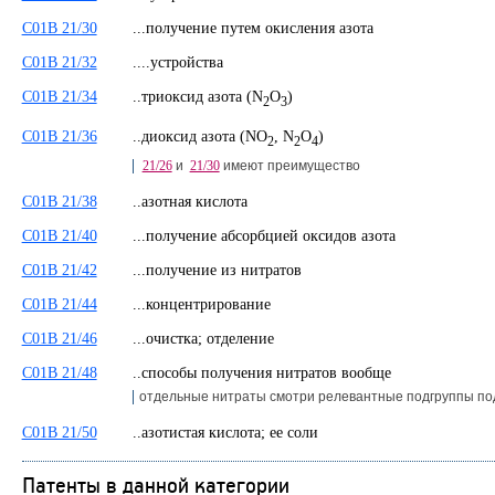
C01B 21/30
...получение путем окисления азота
C01B 21/32
....устройства
C01B 21/34
..триоксид азота (N
O
)
2
3
C01B 21/36
..диоксид азота (NO
, N
O
)
2
2
4
21/26
и
21/30
имеют преимущество
C01B 21/38
..азотная кислота
C01B 21/40
...получение абсорбцией оксидов азота
C01B 21/42
...получение из нитратов
C01B 21/44
...концентрирование
C01B 21/46
...очистка; отделение
C01B 21/48
..способы получения нитратов вообще
отдельные нитраты смотри релевантные подгруппы п
C01B 21/50
..азотистая кислота; ее соли
Патенты в данной категории