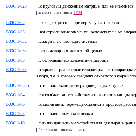
B03C 1/029
...с круговым движением матрицы или ее элементов
элементы матрицы
1/034
B03C 1/03
....вращающиеся, например карусельного типа
B03C 1/031
...конструктивные элементы; вспомогательные опера
B03C 1/032
....матричные чистящие системы
B03C 1/033
....отличающиеся магнитной цепью
B03C 1/034
.....отличающиеся элементами матрицы
B03C 1/035
..открытые градиентные сепараторы, т.е. сепаратор
зазора, т.е. в которых градиент открытого зазора ис
B03C 1/0355
...с использованием сверхпроводящих катушек
B03C 1/04
..с желобчатыми устройствами или со столами для 
B03C 1/06
...с магнитами, перемещающимися в процессе рабо
B03C 1/08
...с неподвижными магнитами
B03C 1/10
..с цилиндрическими устройствами для перемещения
1/247
имеет преимущество