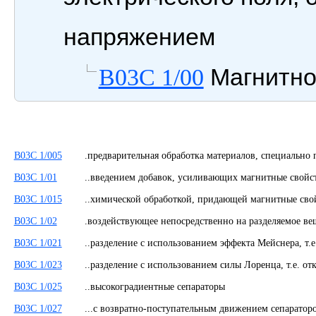
напряжением
Магнитно
B03C 1/00
B03C 1/005
.предварительная обработка материалов, специально 
B03C 1/01
..введением добавок, усиливающих магнитные свойс
B03C 1/015
..химической обработкой, придающей магнитные сво
B03C 1/02
.воздействующее непосредственно на разделяемое ве
B03C 1/021
..разделение с использованием эффекта Мейснера, т.
B03C 1/023
..разделение с использованием силы Лоренца, т.е. о
B03C 1/025
..высокоградиентные сепараторы
B03C 1/027
...с возвратно-поступательным движением сепаратор