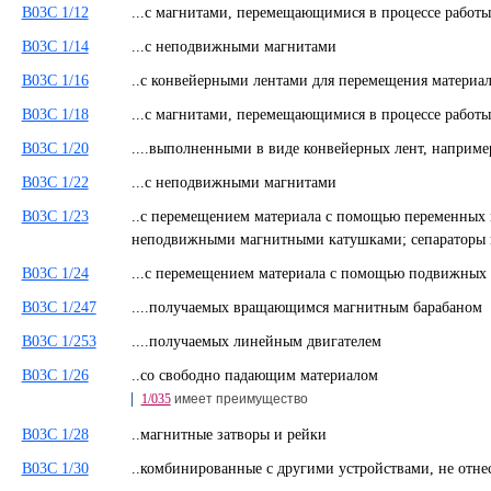
B03C 1/12
...с магнитами, перемещающимися в процессе раб
B03C 1/14
...с неподвижными магнитами
B03C 1/16
..с конвейерными лентами для перемещения матери
B03C 1/18
...с магнитами, перемещающимися в процессе рабо
B03C 1/20
....выполненными в виде конвейерных лент, напри
B03C 1/22
...с неподвижными магнитами
B03C 1/23
..с перемещением материала с помощью переменных 
неподвижными магнитными катушками; сепараторы н
B03C 1/24
...с перемещением материала с помощью подвижных
B03C 1/247
....получаемых вращающимся магнитным барабаном
B03C 1/253
....получаемых линейным двигателем
B03C 1/26
..со свободно падающим материалом
1/035
имеет преимущество
B03C 1/28
..магнитные затворы и рейки
B03C 1/30
..комбинированные с другими устройствами, не от