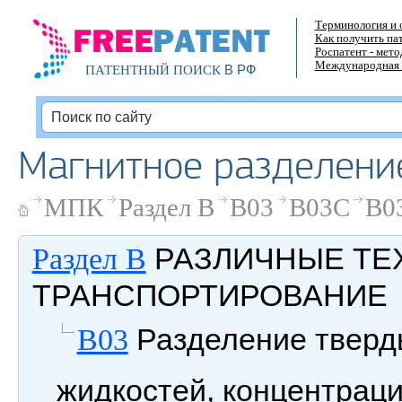
Терминология и 
Как получить па
Роспатент - мет
Международная 
В РФ
ПАТЕНТНЫЙ ПОИСК
Магнитное разделени
МПК
Раздел B
B03
B03C
B0
РАЗЛИЧНЫЕ ТЕ
Раздел B
ТРАНСПОРТИРОВАНИЕ
Разделение тверд
B03
жидкостей, концентрац