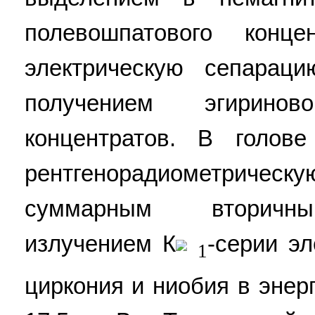
полевошпатового конц
электрическую сепарац
получением эгирино
концентратов. В голов
рентгенорадиометриче
суммарным вторичны
излучением К
-серии эл
1
циркония и ниобия в энер