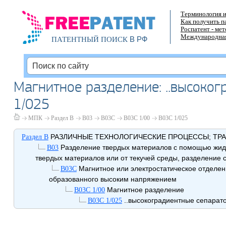
Терминология и
Как получить п
Роспатент - ме
Международная
В РФ
ПАТЕНТНЫЙ ПОИСК
Магнитное разделение: ..высоко
1/025
МПК
Раздел B
B03
B03C
B03C 1/00
B03C 1/025
РАЗЛИЧНЫЕ ТЕХНОЛОГИЧЕСКИЕ ПРОЦЕССЫ; ТР
Раздел B
Разделение твердых материалов с помощью жидко
B03
твердых материалов или от текучей среды, разделение
Магнитное или электростатическое отделен
B03C
образованного высоким напряжением
Магнитное разделение
B03C 1/00
..высокоградиентные сепарат
B03C 1/025