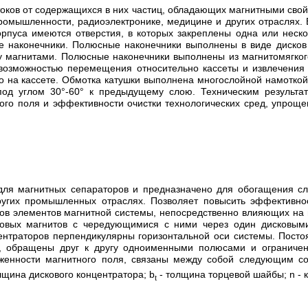
токов от содержащихся в них частиц, обладающих магнитными свой
промышленности, радиоэлектронике, медицине и других отраслях.
орпуса имеются отверстия, в которых закреплены одна или неск
 наконечники. Полюсные наконечники выполнены в виде дисков
магнитами. Полюсные наконечники выполнены из магнитомягког
возможностью перемещения относительно кассеты и извлечения 
 на кассете. Обмотка катушки выполнена многослойной намоткой
д углом 30°-60° к предыдущему слою. Техническим результат
ого поля и эффективности очистки технологических сред, упрощ
 для магнитных сепараторов и предназначено для обогащения с
ругих промышленных отраслях. Позволяет повысить эффективно
в элементов магнитной системы, непосредственно влияющих на 
ковых магнитов с чередующимися с ними через один дисковыми
центраторов перпендикулярны горизонтальной оси системы. Пост
o, обращены друг к другу одноименными полюсами и ограниче
женности магнитного поля, связаны между собой следующим с
лщина дискового концентратора; b
- толщина торцевой шайбы; n - к
t