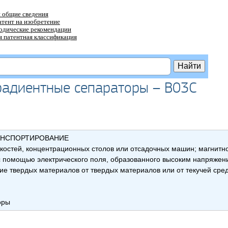
 общие сведения
атент на изобретение
тодические рекомендации
 патентная классификация
градиентные сепараторы – B03C
АНСПОРТИРОВАНИЕ
стей, концентрационных столов или отсадочных машин; магнитно
 с помощью электрического поля, образованного высоким напряжен
ие твердых материалов от твердых материалов или от текучей сре
оры