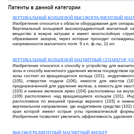
Патенты в данной категории
ВЕРТИКАЛЬНЫЙ КОЛЬЦЕВОЙ ВЫСОКОГРАДИЕНТНЫЙ МАГ
Изобретение относится к области оборудования для сепарац
Вертикальный кольцевой высокоградиентный магнитный се
вещество в кожухе катушки и имеет многослойную стру
образования зазоров, через которые проходит охлаждаю
напряженности магнитного поля. 9 з.п. ф-лы, 11 ил.
ВЕРТИКАЛЬНЫЙ КОЛЬЦЕВОЙ МАГНИТНЫЙ СЕПАРАТОР ДЛЯ
Изобретение относится к способу и устройству для магнит
золы и способу магнитного удаления железа посредством п
золы состоит из вращающегося кольца (101), индуктивного
(105), отверстия подачи (106), емкости для хвостов (1
предназначенной для удаления железа, а емкость для хвос
(103) и нижнее железное ярмо (104) расположены на внутр
(109) расположено над вращающимся кольцом (101). Инду
расположена по внешней границе верхнего (103) и нижне
вертикальном направлении, где индуктивное средство (102)
края которой имеют острые углы призматической формы.
Изобретение позволяет увеличить эффективность удаления жел
ВЫСОКОГРАДИЕНТНЫЙ МАГНИТНЫЙ ФИЛЬТР