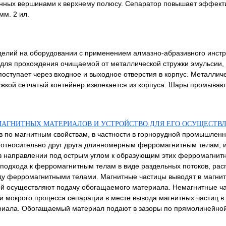
ных вершинами к верхнему полюсу. Сепаратор повышает эффекти
м. 2 ил.
зделий на оборудовании с применением алмазно-абразивного инст
 для прохождения очищаемой от металлической стружки эмульсии, 
оступает через входное и выходное отверстия в корпус. Металлич
жкой сетчатый контейнер извлекается из корпуса. Шары промываю
АГНИТНЫХ МАТЕРИАЛОВ И УСТРОЙСТВО ДЛЯ ЕГО ОСУЩЕСТВ
в по магнитным свойствам, в частности в горнорудной промышлен
 относительно друг друга длинномерным ферромагнитным телам, 
 в направлении под острым углом к образующим этих ферромагнит
подхода к ферромагнитным телам в виде раздельных потоков, рас
жду ферромагнитными телами. Магнитные частицы выводят в магнит
ой осуществляют подачу обогащаемого материала. Немагнитные ча
 мокрого процесса сепарации в месте вывода магнитных частиц в
иала. Обогащаемый материал подают в зазоры по прямолинейной тра