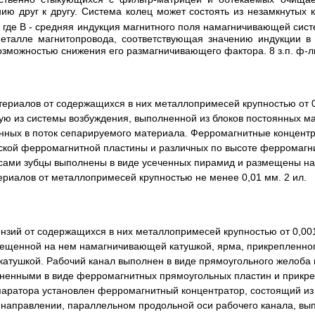
ю друг к другу. Система колец может состоять из незамкнутых 
, где В - средняя индукция магнитного поля намагничивающей сис
 металле магнитопровода, соответствующая значению индукции 
зможностью снижения его размагничивающего фактора. 8 з.п. ф-лы
териалов от содержащихся в них металлопримесей крупностью от 
ую из системы возбуждения, выполненной из блоков постоянных ма
нных в поток сепарируемого материала. Ферромагнитные концент
оской ферромагнитной пластины и различных по высоте ферромагни
 сами зубцы выполнены в виде усеченных пирамид и размещены на
риалов от металлопримесей крупностью не менее 0,01 мм. 2 ил.
ензий от содержащихся в них металлопримесей крупностью от 0,0
мещенной на нем намагничивающей катушкой, ярма, прикрепленног
катушкой. Рабочий канал выполнен в виде прямоугольного желоба 
енными в виде ферромагнитных прямоугольных пластин и прикреп
паратора установлен ферромагнитный концентратор, состоящий из
в направлении, параллельном продольной оси рабочего канала, вы