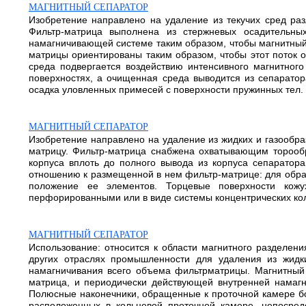
МАГНИТНЫЙ СЕПАРАТОР
Изобретение направлено на удаление из текучих сред ра
Фильтр-матрица выполнена из стержневых осадительн
намагничивающей системе таким образом, чтобы магнитный
матрицы ориентированы таким образом, чтобы этот поток
среда подвергается воздействию интенсивного магнитног
поверхностях, а очищенная среда выводится из сепарато
осадка уловленных примесей с поверхности пружинных тел. 
МАГНИТНЫЙ СЕПАРАТОР
Изобретение направлено на удаление из жидких и газообр
матрицу. Фильтр-матрица снабжена охватывающим тороо
корпуса вплоть до полного вывода из корпуса сепарато
отношению к размещенной в нем фильтр-матрице: для обра
положение ее элементов. Торцевые поверхности кож
перфорированными или в виде системы концентрических колец
МАГНИТНЫЙ СЕПАРАТОР
Использование: относится к области магнитного разделени
других отраслях промышленности для удаления из жидк
намагничивания всего объема фильтрматрицы. Магнитный 
матрица, и периодически действующей внутренней намаг
Полюсные наконечники, обращенные к проточной камере б
расположенных в кольцевой проточной камере, непосре