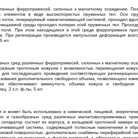
зличных ферропримесей, склонных к магнитному осаждению. Поз
ых элементов в виде высокопористых пружинных тел. Оси п
 поток, генерируемый намагничивающей системой, проходил вдол
 очищаемой среды проходил поперек осей пружинных тел. Прохо
о поля. При этом находящиеся в этой среде ферропримеси при
ра. При регенерации производится импульсная деформация все
5 ил.
азных сред различных ферропримесей, склонных к магнитному ос
бразным проточным кожухом с возможностью перемещения кожух
ра для последующего проведения соответствующих регенерацио
зования дополнительного свободного объема, позволяющего изм
уха обеспечивают замкнутость объема кожуха и свободное
. 2 з.п. ф-лы, 5 ил.
я и может быть использовано в химической, пищевой, энергетич
их и газообразных сред различных магнитовосприимчивых прим
сепаратор состоит из корпуса, в кольцевой проточной камере 
ничивающей системы, содержащей полюсные наконечники и обра
оковой поверхностью, дополнительно снабжены периферийной си
дственно стыкующихся с фильтр-матрицей и обтекаемых очищае