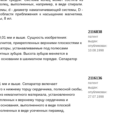
колец, выполненных, например, в виде спирали.
темы, d - диаметр намагничивающей системы, D -
в области приближения к насыщению магнетика.
, 8 ил.
2116838
патент
0,01 мм и выше. Сущность изобретения:
выдан:
гнитов, прикрепленных верхними плоскостями к
опубликован:
раторы, устанавливаемые под полюсами
10.08.1998
тных зубцов. Высота зубцов меняется в
 основании в шахматном порядке. Сепаратор
2116136
патент
01 мм и выше. Сепаратор включает
выдан:
о к нижнему торцу сердечника, полюсной скобы,
опубликован:
из немагнитного материала, установленного
27.07.1998
ленных к верхнему торцу сердечника и
 основания, выполненного в виде плоской
полненных в виде усеченных пирамид,