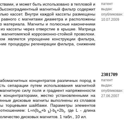
ствами, и может быть использовано в тепловой и
патент
 Высокоградиентный магнитный фильтр содержит
выдан:
олько кассет. Внутри каждой кассеты размещены
опубликован:
 равного с магнитами диаметра и расположены
10.07.2009
о материала. Магниты и полюсные наконечники
из кассеты через отверстие в крышке. Матрица
 магнитомягкой коррозионно-стойкой проволоки.
ом является упрощение конструкции фильтра,
ение процедуры регенерации фильтра, снижение
2301709
лабомагнитных концентратов различных пород в
патент
сть сепарации путем использования магнитной
выдан:
магнитную силу поля и градиент напряженности
опубликован:
 концентраторами, жестко установленными на
27.06.2007
оянные дисковые магниты выполнены из сплавов
ны торцевыми шайбами. Параметры элементов
оотношением: L=n(b
+b
)-b
+2b
, где L - длина
m
k
k
t
оличество дисковых магнитов. 1 табл., 10 ил.