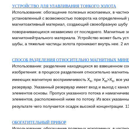
УСТРОЙСТВО ДЛЯ УЛАВЛИВАНИЯ ТОНКОГО ЗОЛОТА
Использование: обогащение полезных ископаемых, в частнос
установленный с возможностью поворота на определенный 
магнитоактивный материал, создающий своеобразную шубу и
поворачивающихся независимо от последнего. Магнитные э
магнитонейтрального материала. Устройство может быть ус
шубы, а тяжелые частицы золота проникают внутрь нее. 2 ил
СПОСОБ РАЗДЕЛЕНИЯ ОТНОСИТЕЛЬНО МАГНИТНЫХ МИН
Использование: разделение находящихся во взвешенном сос
изобретения: в процессе разделения относительно магнитн
имеющих магнитную восприимчивость X
, при X
>X
, все у
n
m
n
резервуар. Указанный резервуар имеет вход и выход с кана
элементов основы. Пропуск указанного потока и намагничив
элементов, расположенной ниже по потоку. Из всех указанн
результате чего получается осадок высокой концентрации. 13 
ОБОГАТИТЕЛЬНЫЙ ПРИБОР
Использование: обогащение полезных ископаемых, в частнос