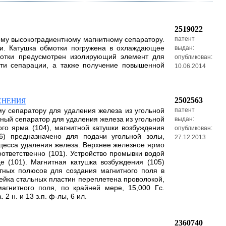
2519022
вому высокоградиентному магнитному сепаратору.
патент
ки. Катушка обмотки погружена в охлаждающее
выдан:
мотки предусмотрен изолирующий элемент для
опубликован:
сти сепарации, а также получение повышенной
10.06.2014
2502563
ЕНЕНИЯ
му сепаратору для удаления железа из угольной
патент
ный сепаратор для удаления железа из угольной
выдан:
ого ярма (104), магнитной катушки возбуждения
опубликован:
06) предназначено для подачи угольной золы,
27.12.2013
оцесса удаления железа. Верхнее железное ярмо
ответственно (101). Устройство промывки водой
 (101). Магнитная катушка возбуждения (105)
итных полюсов для создания магнитного поля в
чейка стальных пластин переплетена проволокой,
гнитного поля, по крайней мере, 15,000 Гс.
 н. и 13 з.п. ф-лы, 6 ил.
2360740