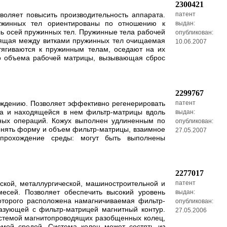
2300421
воляет повысить производительность аппарата.
патент
ружинных тел ориентированы по отношению к
выдан:
ь осей пружинных тел. Пружинные тела рабочей
опубликован:
дящая между витками пружинных тел очищаемая
10.06.2007
тягиваются к пружинным телам, оседают на их
го объема рабочей матрицы, вызывающая сброс
2299767
аждению. Позволяет эффективно регенерировать
патент
а и находящейся в нем фильтр-матрицы вдоль
выдан:
нных операций. Кожух выполнен удлиненным по
опубликован:
енять форму и объем фильтр-матрицы, взаимное
27.05.2007
 прохождение среды: могут быть выполнены
2277017
еской, металлургической, машиностроительной и
патент
есей. Позволяет обеспечить высокий уровень
выдан:
которого расположена намагничиваемая фильтр-
опубликован:
зующей с фильтр-матрицей магнитный контур.
27.05.2006
стемой магнитопроводящих разобщенных колец,
мой средой. Система колец может состять из