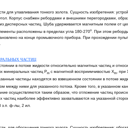
ти для улавливания тонкого золота. Сущность изобретения: устрой
угол. Корпус снабжен ребордами и внешними перегородками, обр
з дисперсных частиц. Шуба удерживается магнитным полем от цеп
o
лементы расположены в пределах угла 180-270
. При этом реборд
тановлено на конце промывочного прибора. При прохождении пульп
.
ЕРАЛЬНЫХ ЧАСТИЦ
тоянии в потоке жидкости относительно магнитных частиц и относ
ых минеральных частиц P
с магнитной восприимчивостью X
, при 
m
m
казанные частицы находятся во взвешенном состоянии в потоке жид
лом между ними для указанного потока. Кроме того, в указанном к
ание осуществляются таким образом, что отложение частиц происх
ых частиц наиболее эффективно захватываются на указанной сторо
з.п. ф-лы, 2 ил.
ти, для обогащения тонкого золота. Сущность изобретения: обогат