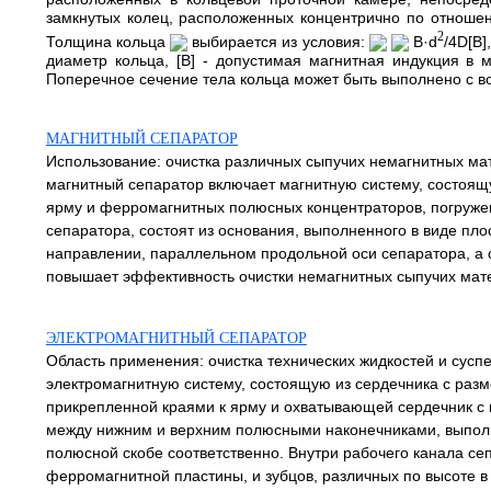
замкнутых колец, расположенных концентрично по отношени
2
Толщина кольца
выбирается из условия:
В·d
/4D[B]
диаметр кольца, [В] - допустимая магнитная индукция в
Поперечное сечение тела кольца может быть выполнено с во
МАГНИТНЫЙ СЕПАРАТОР
Использование: очистка различных сыпучих немагнитных ма
магнитный сепаратор включает магнитную систему, состоящ
ярму и ферромагнитных полюсных концентраторов, погруже
сепаратора, состоят из основания, выполненного в виде пл
направлении, параллельном продольной оси сепаратора, а
повышает эффективность очистки немагнитных сыпучих мате
ЭЛЕКТРОМАГНИТНЫЙ СЕПАРАТОР
Область применения: очистка технических жидкостей и сусп
электромагнитную систему, состоящую из сердечника с раз
прикрепленной краями к ярму и охватывающей сердечник с 
между нижним и верхним полюсными наконечниками, выполн
полюсной скобе соответственно. Внутри рабочего канала се
ферромагнитной пластины, и зубцов, различных по высоте 