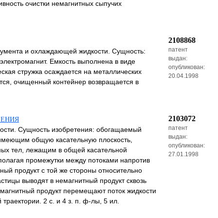
вность очистки немагнитных сыпучих
2108868
патент
румента и охлаждающей жидкости. Сущность:
выдан:
электромагнит. Емкость выполнена в виде
опубликован:
еская стружка осаждается на металлических
20.04.1998
тся, очищенный контейнер возвращается в
2103072
ЛЕНИЯ
патент
ности. Сущность изобретения: обогащаемый
выдан:
имеющим общую касательную плоскость,
опубликован:
ных тел, лежащим в общей касательной
27.01.1998
полагая промежутки между потоками напротив
ный продукт с той же стороны относительно
стицы выводят в немагнитный продукт сквозь
 магнитный продукт перемещают поток жидкости
ектории. 2 с. и 4 з. п. ф-лы, 5 ил.