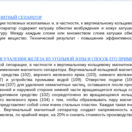
НИТНЫЙ СЕПАРАТОР
ии полезных ископаемых и, в частности, к вертикальному кольце
паратор содержит катушку обмотки возбуждения и кожух катуш
ктуру. Между каждым слоем или множеством слоев катушки об
щее вещество. Технический результат - повышение эффективно
 УДАЛЕНИЯ ЖЕЛЕЗА ИЗ УГОЛЬНОЙ ЗОЛЫ И СПОСОБ ЕГО ПРИМ
ной сепарации, в частности к вертикальному кольцевому магнитно
рименения магнитного сепаратора. Вертикальный кольцевой магнит
 средства (102), верхнего железного ярма (103), нижнего железн
07) и устройства промывки водой (109). Отверстие подачи (1
тов (107) для удаления немагнитных частиц, оставшихся после пр
енней и наружной стороне нижней части вращающегося кольца со
ктивное средство (102) сосредоточено во вращающемся кольце
го железного ярма (104) с тем, чтобы образовывать пару магн
 представляет собой слои ячеек стальных пластин. Каждая такая я
 Вертикальный магнитный сепаратор создает напряженность ма
еза, по крайней мере, на 20% и снизить стоимость производства. 2