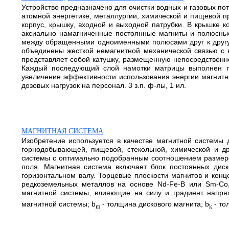
Устройство предназначено для очистки водных и газовых по
атомной энергетике, металлургии, химической и пищевой 
корпус, крышку, входной и выходной патрубки. В крышке к
аксиально намагниченные постоянные магниты и полюсные
между обращенными одноименными полюсами друг к другу 
объединены жесткой немагнитной механической связью с 
представляет собой катушку, размещенную непосредственно
Каждый последующий слой намотки матрицы выполнен по
увеличение эффективности использования энергии магнитн
дозовых нагрузок на персонал. 3 з.п. ф-лы, 1 ил.
МАГНИТНАЯ СИСТЕМА
Изобретение используется в качестве магнитной системы
горнодобывающей, пищевой, стекольной, химической и д
системы с оптимально подобранным соотношением размеро
поля. Магнитная система включает блок постоянных дис
горизонтальном валу. Торцевые плоскости магнитов и кон
редкоземельных металлов на основе Nd-Fe-B или Sm-C
магнитной системы, влияющие на силу и градиент напря
магнитной системы; b
- толщина дискового магнита; b
- то
m
k