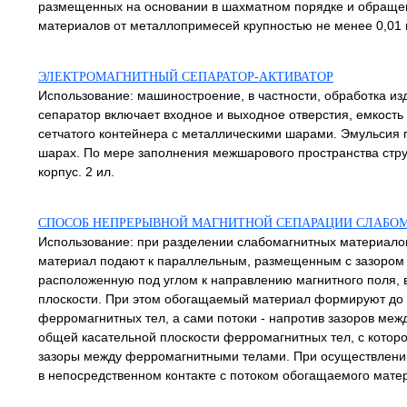
размещенных на основании в шахматном порядке и обращен
материалов от металлопримесей крупностью не менее 0,01 м
ЭЛЕКТРОМАГНИТНЫЙ СЕПАРАТОР-АКТИВАТОР
Использование: машиностроение, в частности, обработка и
сепаратор включает входное и выходное отверстия, емкость
сетчатого контейнера с металлическими шарами. Эмульсия п
шарах. По мере заполнения межшарового пространства стру
корпус. 2 ил.
СПОСОБ НЕПРЕРЫВНОЙ МАГНИТНОЙ СЕПАРАЦИИ СЛАБОМ
Использование: при разделении слабомагнитных материало
материал подают к параллельным, размещенным с зазором
расположенную под углом к направлению магнитного поля,
плоскости. При этом обогащаемый материал формируют до 
ферромагнитных тел, а сами потоки - напротив зазоров ме
общей касательной плоскости ферромагнитных тел, с котор
зазоры между ферромагнитными телами. При осуществлении
в непосредственном контакте с потоком обогащаемого матер