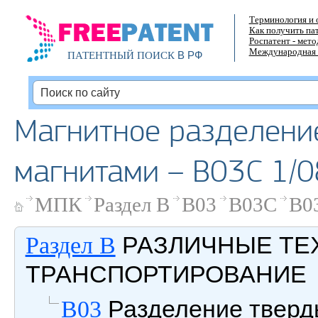
Терминология и 
Как получить па
Роспатент - мет
Международная 
В РФ
ПАТЕНТНЫЙ ПОИСК
Магнитное разделение
магнитами – B03C 1/0
МПК
Раздел B
B03
B03C
B0
РАЗЛИЧНЫЕ ТЕ
Раздел B
ТРАНСПОРТИРОВАНИЕ
Разделение тверд
B03