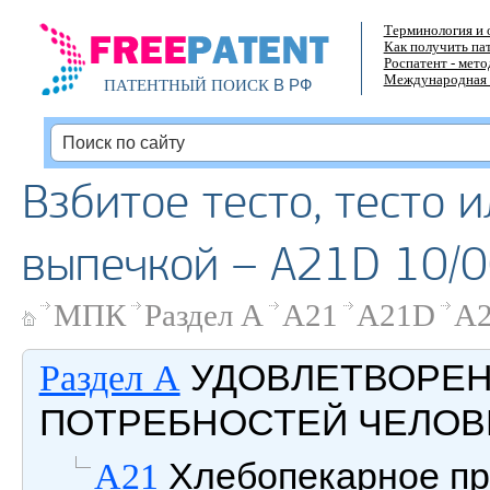
Терминология и 
Как получить па
Роспатент - мет
Международная 
В РФ
ПАТЕНТНЫЙ ПОИСК
Взбитое тесто, тесто 
выпечкой – A21D 10/
МПК
Раздел A
A21
A21D
A2
УДОВЛЕТВОРЕ
Раздел A
ПОТРЕБНОСТЕЙ ЧЕЛОВ
Хлебопекарное пр
A21