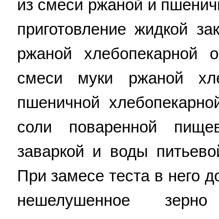
из смеси ржаной и пшенич
приготовление жидкой за
ржаной хлебопекарной о
смеси муки ржаной хл
пшеничной хлебопекарной
соли поваренной пище
заваркой и воды питьево
При замесе теста в него 
нешелушенное зер