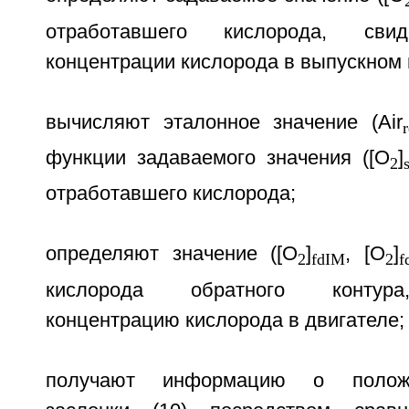
отработавшего кислорода, сви
концентрации кислорода в выпускном 
вычисляют эталонное значение (Air
функции задаваемого значения ([O
]
2
отработавшего кислорода;
определяют значение ([О
]
, [O
]
2
fdIM
2
f
кислорода обратного контур
концентрацию кислорода в двигателе;
получают информацию о положе