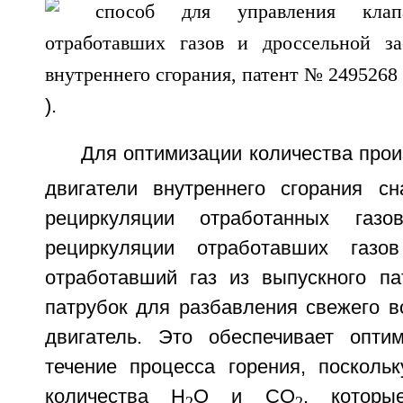
).
Для оптимизации количества про
двигатели внутреннего сгорания с
рециркуляции отработанных газо
рециркуляции отработавших газо
отработавший газ из выпускного па
патрубок для разбавления свежего в
двигатель. Это обеспечивает опти
течение процесса горения, посколь
количества H
О и CО
, котор
2
2