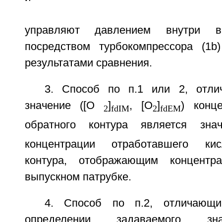
управляют давлением внутри вп
посредством турбокомпрессора (1b
результатами сравнения.
3. Способ по п.1 или 2, отли
значение ([О
]
, [O
]
) конц
2
fdIM
2
fdEM
обратного контура является зна
концентрации отработавшего кис
контура, отображающим концентр
выпускном патрубке.
4. Способ по п.2, отличающи
определении задаваемого зн