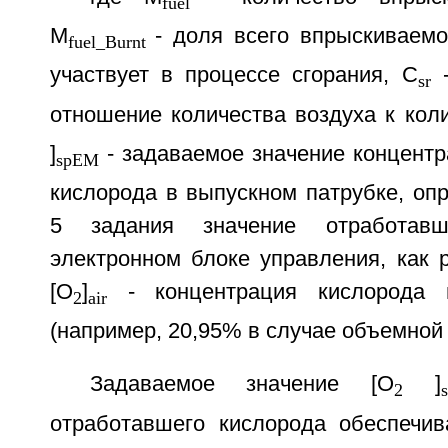
fuel
M
- доля всего впрыскиваемо
fuel_Burnt
участвует в процессе сгорания, C
-
sr
отношение количества воздуха к коли
]
- задаваемое значение концент
spEM
кислорода в выпускном патрубке, оп
5 задания значение отработав
электронном блоке управления, как 
[O
]
- концентрация кислорода 
2
air
(например, 20,95% в случае объемной
Задаваемое значение [O
]
2
отработавшего кислорода обеспечи