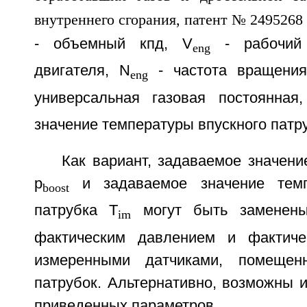
- объемный кпд, V
- рабочий 
eng
двигателя, N
- частота вращения
eng
универсальная газовая постоянная
значение температуры впускного патр
Как вариант, задаваемое значен
р
и задаваемое значение темп
boost
патрубка T
могут быть заменены
im
фактическим давлением и фактичес
измеренными датчиками, помещен
патрубок. Альтернативно, возможны 
приведенных параметров.