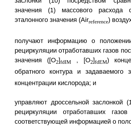
заслонки (10) посредством сравн
значения (1) массового расхода 
эталонного значения (Air
) возду
reference
получают информацию о положении
рециркуляции отработавших газов по
значения ([О
]
, [O
]
) конц
2
fdIM
2
fdEM
обратного контура и задаваемого з
концентрации кислорода; и
управляют дроссельной заслонкой (1
рециркуляции отработавших газов
соответствующей информацией о пол