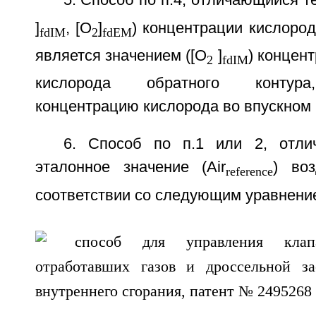
5. Способ по п.4, отличающийся те
]
, [O
]
) концентрации кислород
fdIM
2
fdEM
является значением ([О
]
) концен
2
fdIM
кислорода обратного контур
концентрацию кислорода во впускном 
6. Способ по п.1 или 2, отли
эталонное значение (Air
) во
referenсe
соответствии со следующим уравнени
,