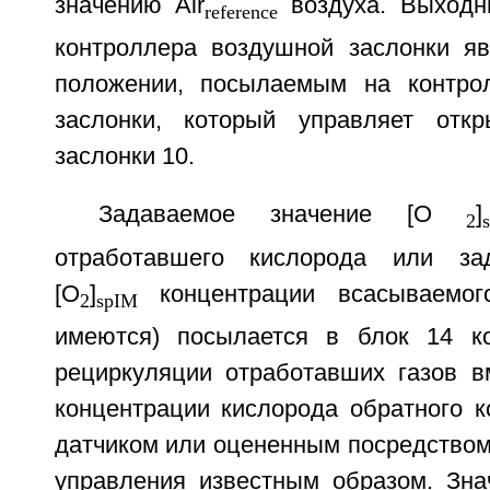
значению Air
воздуха. Выходн
reference
контроллера воздушной заслонки я
положении, посылаемым на контро
заслонки, который управляет откр
заслонки 10.
Задаваемое значение [O
]
2
отработавшего кислорода или за
[O
]
концентрации всасываемог
2
spIM
имеются) посылается в блок 14 ко
рециркуляции отработавших газов в
концентрации кислорода обратного к
датчиком или оцененным посредством
управления известным образом. Зна