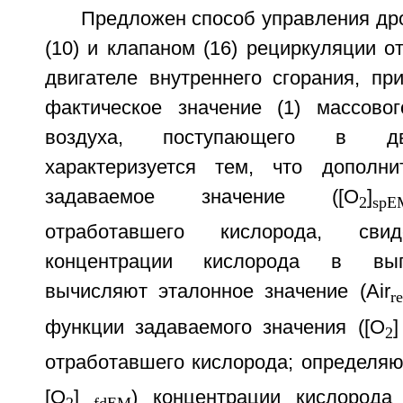
Предложен способ управления др
(10) и клапаном (16) рециркуляции о
двигателе внутреннего сгорания, пр
фактическое значение (1) массово
воздуха, поступающего в дв
характеризуется тем, что дополни
задаваемое значение ([О
]
2
spE
отработавшего кислорода, сви
концентрации кислорода в вып
вычисляют эталонное значение (Air
r
функции задаваемого значения ([О
]
2
отработавшего кислорода; определяю
[О
]
) концентрации кислорода 