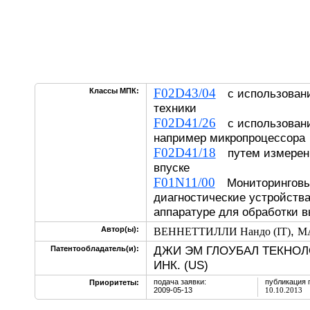
F02D43/04
Классы МПК:
с использовани
техники
F02D41/26
с использовани
например микропроцессора
F02D41/18
путем измерени
впуске
F01N11/00
Мониторинговы
диагностические устройств
аппаратуре для обработки в
,
Автор(ы):
ВЕННЕТТИЛЛИ Нандо (IT)
МА
ДЖИ ЭМ ГЛОУБАЛ ТЕКНО
Патентообладатель(и):
ИНК. (US)
подача заявки:
публикация 
Приоритеты:
2009-05-13
10.10.2013