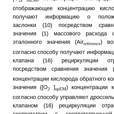
2
fdEM
отображающее концентрацию кисло
получают информацию о положе
заслонки (10) посредством сравн
значения (1) массового расхода 
эталонного значения (Air
) во
reference
согласно способу получают информац
клапана (16) рециркуляции от
посредством сравнения значения (
концентрации кислорода обратного ко
значения ([О
]
) концентрации к
2
spEM
согласно способу управляют дроссельн
клапаном (16) рециркуляции отр