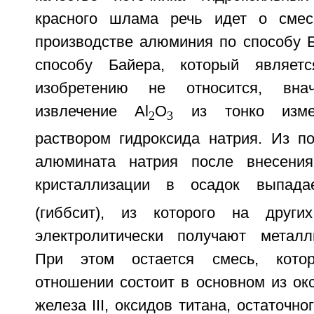
красного шлама речь идет о смес
производстве алюминия по способу Б
способу Байера, который являет
изобретению не относится, внач
извлечение Al
O
из тонко измел
2
3
раствором гидроксида натрия. Из по
алюмината натрия после внесения
кристаллизации в осадок выпада
(гиббсит), из которого на други
электролитически получают металл
При этом остается смесь, кото
отношении состоит в основном из ок
железа III, оксидов титана, остаточн