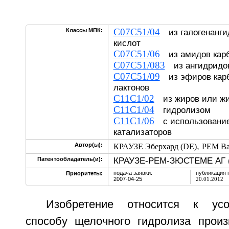
C07C51/04
Классы МПК:
из галогенанги
кислот
C07C51/06
из амидов кар
C07C51/083
из ангидридов
C07C51/09
из эфиров карб
лактонов
C11C1/02
из жиров или ж
C11C1/04
гидролизом
C11C1/06
с использование
катализаторов
,
Автор(ы):
КРАУЗЕ Эберхард (DE)
РЕМ Ва
КРАУЗЕ-РЕМ-ЗЮСТЕМЕ АГ 
Патентообладатель(и):
подача заявки:
публикация 
Приоритеты:
2007-04-25
20.01.2012
Изобретение относится к усо
способу щелочного гидролиза прои