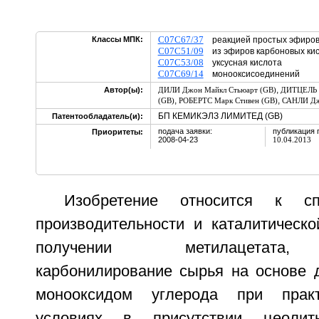
C07C67/37
Классы МПК:
реакцией простых эфиров 
C07C51/09
из эфиров карбоновых кис
C07C53/08
уксусная кислота
C07C69/14
монооксисоединений
,
Автор(ы):
ДИЛИ Джон Майкл Стьюарт (GB)
ДИТЦЕЛЬ Э
,
,
(GB)
РОБЕРТС Марк Стивен (GB)
САНЛИ Дж
БП КЕМИКЭЛЗ ЛИМИТЕД (GB)
Патентообладатель(и):
подача заявки:
публикация 
Приоритеты:
2008-04-23
10.04.2013
Изобретение относится к с
производительности и каталитическо
получении метилацетата
карбонилирование сырья на основе 
монооксидом углерода при практ
условиях в присутствии цеолитн