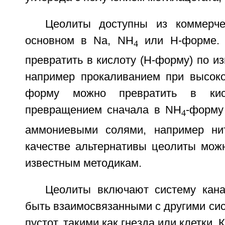
Цеолиты доступны из коммерче
основном в Na, NH
или Н-форме.
4
превратить в кислоту (Н-форму) по и
например прокаливанием при высоко
форму можно превратить в кис
превращением сначала в NH
-форму
4
аммониевыми солями, например ни
качестве альтернативы цеолиты можн
известным методикам.
Цеолиты включают систему кана
быть взаимосвязанными с другими си
пустот, такими как гнезда или клетки.