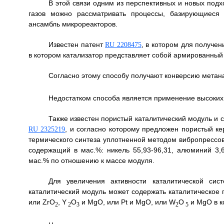
В этой связи одним из перспективных и новых под
газов можно рассматривать процессы, базирующиеся 
ансамбль микрореакторов.
Известен патент
, в котором для получен
RU 2208475
в котором катализатор представляет собой армированный
Согласно этому способу получают конверсию метана
Недостатком способа является применение высоких
Также известен пористый каталитический модуль и с
, и согласно которому предложен пористый к
RU 2325219
термического синтеза уплотненной методом вибропрессо
содержащий в мас.%: никель 55,93-96,31, алюминий 3,6
мас.% по отношению к массе модуля.
Для увеличения активности каталитической сис
каталитический модуль может содержать каталитическое
или ZrO
, Y
O
и MgO, или Pt и MgO, или W
O
и MgO в к
2
2
3
2
5