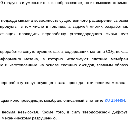
0 градусов и уменьшить коксообразование, но их высокая стоимос
го подхода связана возможность существенного расширения сырьев
продукты, в том числе в топливо, а задачей многих разработчик
оляющих проводить переработку углеводородного сырья пут
переработке сопутствующих газов, содержащих метан и CO
, показ
2
риформинга метана, в которых используют плотные мембран
ю и изготовленные на основе сложных оксидов, главным образо
переработку сопутствующего газа проводят окислением метана 
омощью ионопроводящих мембран, описанный в патенте
.
RU 2144494
в весьма невысокая. Кроме того, в силу твердофазной диффуз
я механическому разрушению.