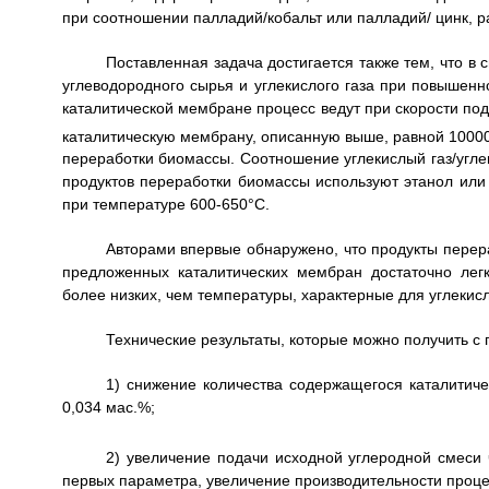
при соотношении палладий/кобальт или палладий/ цинк, р
Поставленная задача достигается также тем, что в
углеводородного сырья и углекислого газа при повышен
каталитической мембране процесс ведут при скорости под
каталитическую мембрану, описанную выше, равной 10000
переработки биомассы. Соотношение углекислый газ/углев
продуктов переработки биомассы используют этанол или 
при температуре 600-650°С.
Авторами впервые обнаружено, что продукты перераб
предложенных каталитических мембран достаточно легк
более низких, чем температуры, характерные для углекис
Технические результаты, которые можно получить с
1) снижение количества содержащегося каталитиче
0,034 мас.%;
2) увеличение подачи исходной углеродной смеси
первых параметра, увеличение производительности проце