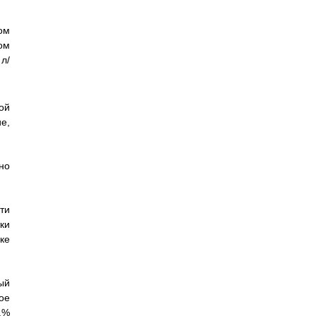
ом
ом
л/
ой
е,
но
ти
ки
ке
ый
ое
.%