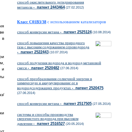
способ окислительного дегидрирования
метанола
- патент 2443464
(27.02.2012)
Класс C01B3/38
с использованием катализаторов
ия
ве
способ конверсии метана
- патент 2525124
(10.08.2014)
 в
способ повышения качества природного
газа с высоким содержанием сероводорода
- патент 2522443
(10.07.2014)
ри
м,
способ получения водорода и водород-метановой
смеси
- патент 2520482
(27.06.2014)
 и
ты
способ преобразования солнечной энергии в
химическую и аккумулирование ее в
водородсодержащих продуктах
- патент 2520475
(27.06.2014)
з/
способ конверсии метана
- патент 2517505
(27.05.2014)
ки
системы и способы производства
сверхчистого водорода при высоком
давлении
- патент 2516527
(20.05.2014)
ут