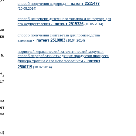
способ получения водорода
- патент 2515477
(10.05.2014)
способ конверсии дизельного топлива и конвертор для
его осуществления
- патент 2515326
(10.05.2014)
ия
способ получения синтез-газа для производства
ке
аммиака
- патент 2510883
(10.04.2014)
пористый керамический каталитический модуль и
а,
способ переработки отходящих продуктов процесса
фишера-тропша с его использованием
- патент
2506119
(10.02.2014)
Н
2
47
ым
ет
ем
d)