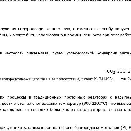
олучения водородсодержащего газа, а именно к способу получен
раны, и может быть использовано в промышленности при переработ
 частности синтез-газа, путем углекислотной конверсии метан
СО
=2СО+2
2
Н=+2
их процессы в традиционных проточных реакторах с насыпн
 достигаются за счет высоких температур (800-1100°С), что вызыва
 следствие, отравление большинства катализаторов, в связи с ч
рисутствии катализаторов на основе благородных металлов (Pt, P