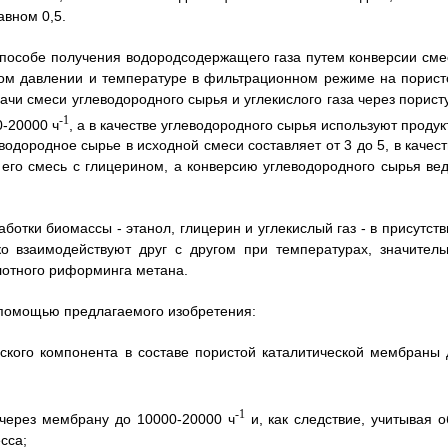
авном 0,5.
 способе получения водородсодержащего газа путем конверсии сме
ном давлении и температуре в фильтрационном режиме на порист
ачи смеси углеводородного сырья и углекислого газа через порист
-1
-20000 ч
, а в качестве углеводородного сырья используют проду
одородное сырье в исходной смеси составляет от 3 до 5, в качест
его смесь с глицерином, а конверсию углеводородного сырья вед
отки биомассы - этанол, глицерин и углекислый газ - в присутств
о взаимодействуют друг с другом при температурах, значитель
лотного риформинга метана.
 помощью предлагаемого изобретения:
ского компонента в составе пористой каталитической мембраны 
-1
 через мембрану до 10000-20000 ч
и, как следствие, учитывая о
сса;