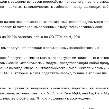
ходов к решению вопросов переработки природного и сопутствующ
на пористых каталитических мембранах, представляющих соб
ия синтез-газа применяют каталитический реактор радиального тип
 пористый материал, выполненный в виде гофрированных лент.
 до 99,9% селективностью по CO 77%, по Н
90%.
2
 температур, что приводит к повышенному коксообразованию.
пособ получения синтез-газа в его присутствии, описанные в патен
ерамический каталитический модуль, представляющий собой проду
вания высокодисперсной экзотермической смеси никеля и алюмини
9-44,07, который может содержать карбид титана в количестве 
темы в процессе получения синтез-газа пористый керамическ
 покрытие, включающее La и MgO, или Се и MgO, или La, Се и Mg
оличестве 0,002-6 мас.% по отношению к массе модуля.