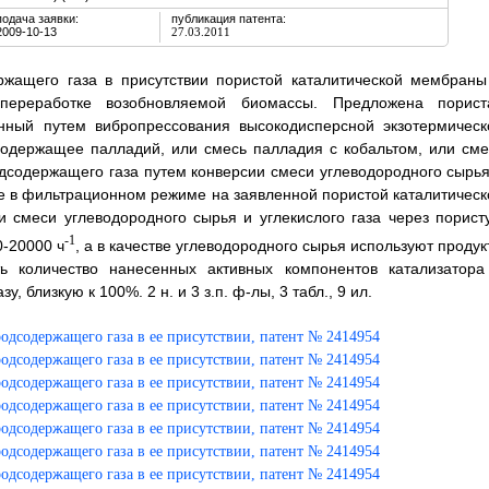
подача заявки:
публикация патента:
2009-10-13
27.03.2011
ржащего газа в присутствии пористой каталитической мембраны
ереработке возобновляемой биомассы. Предложена порист
нный путем вибропрессования высокодисперсной экзотермическ
содержащее палладий, или смесь палладия с кобальтом, или сме
дсодержащего газа путем конверсии смеси углеводородного сырья
е в фильтрационном режиме на заявленной пористой каталитическ
и смеси углеводородного сырья и углекислого газа через порист
-1
-20000 ч
, а в качестве углеводородного сырья используют проду
ть количество нанесенных активных компонентов катализатора
 близкую к 100%. 2 н. и 3 з.п. ф-лы, 3 табл., 9 ил.