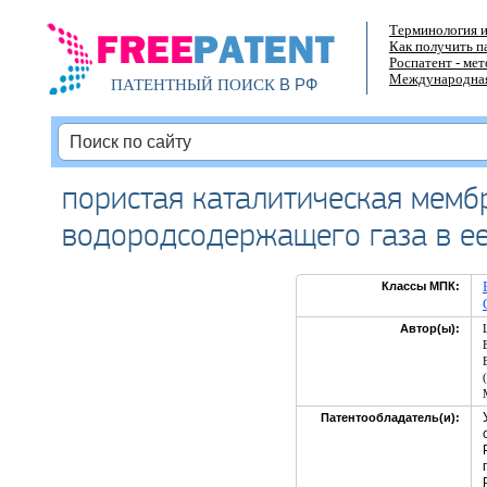
Терминология и
Как получить п
Роспатент - ме
Международная
В РФ
ПАТЕНТНЫЙ ПОИСК
пористая каталитическая мемб
водородсодержащего газа в ее
Классы МПК:
Автор(ы):
Патентообладатель(и):