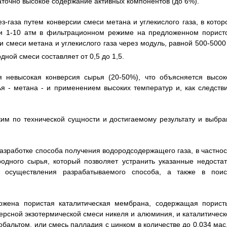
аточно высокое содержание активных компонентов (до 6%).
з-газа путем конверсии смеси метана и углекислого газа, в котор
ии 1-10 атм в фильтрационном режиме на предложенном порист
 смеси метана и углекислого газа через модуль, равной 500-5000 
дной смеси составляет от 0,5 до 1,5.
я невысокая конверсия сырья (20-50%), что объясняется высок
я - метана - и применением высоких температур и, как следстви
им по технической сущности и достигаемому результату и выбра
азработке способа получения водородсодержащего газа, в частнос
родного сырья, который позволяет устранить указанные недостат
я осуществления разрабатываемого способа, а также в поис
ложена пористая каталитическая мембрана, содержащая порист
рсной экзотермической смеси никеля и алюминия, и каталитическ
бальтом, или смесь палладия с цинком в количестве до 0,034 мас