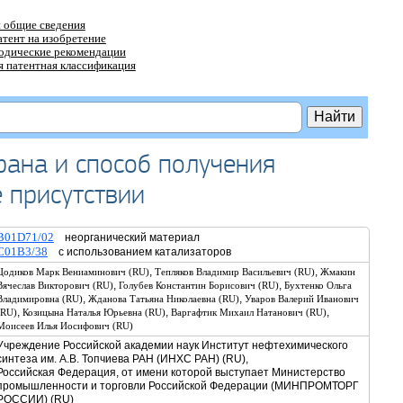
 общие сведения
атент на изобретение
тодические рекомендации
 патентная классификация
рана и способ получения
 присутствии
B01D71/02
неорганический материал
C01B3/38
с использованием катализаторов
,
,
Цодиков Марк Вениаминович (RU)
Тепляков Владимир Васильевич (RU)
Жмакин
,
,
Вячеслав Викторович (RU)
Голубев Константин Борисович (RU)
Бухтенко Ольга
,
,
Владимировна (RU)
Жданова Татьяна Николаевна (RU)
Уваров Валерий Иванович
,
,
,
(RU)
Козицына Наталья Юрьевна (RU)
Варгафтик Михаил Натанович (RU)
Моисеев Илья Иосифович (RU)
Учреждение Российской академии наук Институт нефтехимического
синтеза им. А.В. Топчиева РАН (ИНХС РАН) (RU),
Российская Федерация, от имени которой выступает Министерство
промышленности и торговли Российской Федерации (МИНПРОМТОРГ
РОССИИ) (RU)