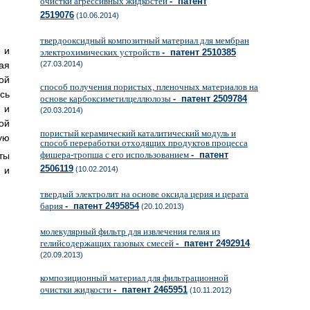
очистки агрессивных жидкостей
- патент
2519076
(10.06.2014)
твердооксидный композитный материал для мембран
 и
электрохимических устройств
- патент 2510385
ая
(27.03.2014)
ой
способ получения пористых, пленочных материалов на
сь
основе карбоксиметилцеллюлозы
- патент 2509784
 и
(20.03.2014)
ой
пористый керамический каталитический модуль и
ую
способ переработки отходящих продуктов процесса
фишера-тропша с его использованием
- патент
кты
2506119
 и
(10.02.2014)
твердый электролит на основе оксида церия и церата
бария
- патент 2495854
(20.10.2013)
молекулярный фильтр для извлечения гелия из
гелийсодержащих газовых смесей
- патент 2492914
(20.09.2013)
композиционный материал для фильтрационной
очистки жидкости
- патент 2465951
(10.11.2012)