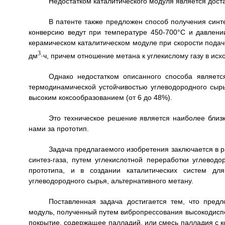
Недостатком каталитического модуля является дост
В патенте также предложен способ получения синте
конверсию ведут при температуре 450-700°С и давлен
керамическом каталитическом модуле при скорости подачи
3
дм
·ч, причем отношение метана к углекислому газу в исхо
Однако недостатком описанного способа являетс
термодинамической устойчивостью углеводородного сырь
высоким коксообразованием (от 6 до 48%).
Это техническое решение является наиболее близк
нами за прототип.
Задача предлагаемого изобретения заключается в р
синтез-газа, путем углекислотной переработки углеводо
прототипа, и в создании каталитических систем дл
углеводородного сырья, альтернативного метану.
Поставленная задача достигается тем, что пред
модуль, полученный путем вибропрессования высокодиспе
покрытие, содержащее палладий, или смесь палладия с ко