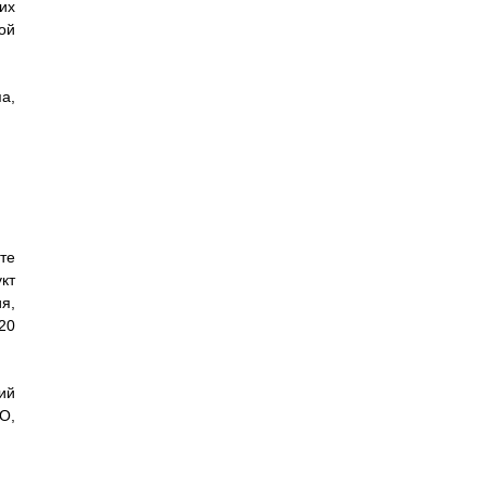
их
ой
а,
те
кт
я,
20
ий
O,