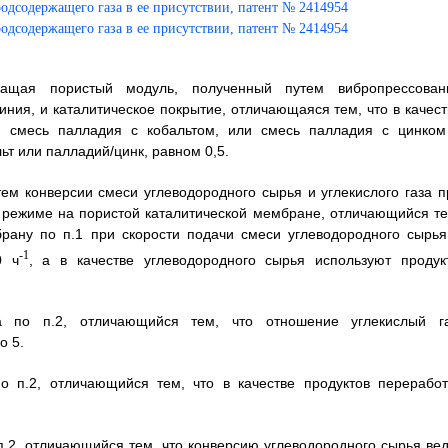
жащая пористый модуль, полученный путем вибропрессован
ния, и каталитическое покрытие, отличающаяся тем, что в качест
ли смесь палладия с кобальтом, или смесь палладия с цинком
ьт или палладий/цинк, равном 0,5.
ем конверсии смеси углеводородного сырья и углекислого газа п
режиме на пористой каталитической мембране, отличающийся те
брану по п.1 при скорости подачи смеси углеводородного сырья
-1
0 ч
, а в качестве углеводородного сырья используют продук
а по п.2, отличающийся тем, что отношение углекислый га
о 5.
о п.2, отличающийся тем, что в качестве продуктов переработ
п.2, отличающийся тем, что конверсию углеводородного сырья вед