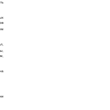
ть
ых
ов
ем
ал,
ы,
м,
на
ии