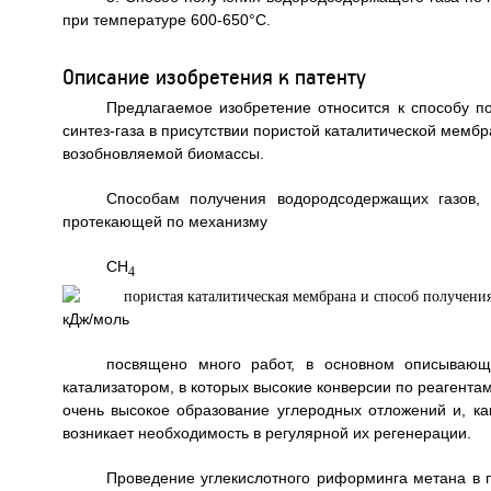
при температуре 600-650°С.
Описание изобретения к патенту
Предлагаемое изобретение относится к способу п
синтез-газа в присутствии пористой каталитической мемб
возобновляемой биомассы.
Способам получения водородсодержащих газов, в
протекающей по механизму
CH
+
4
кДж/моль
посвящено много работ, в основном описывающ
катализатором, в которых высокие конверсии по реагентам
очень высокое образование углеродных отложений и, как
возникает необходимость в регулярной их регенерации.
Проведение углекислотного риформинга метана в п