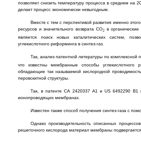
позволяет снизить температуру процесса в среднем на 20
делает процесс экономически невыгодным.
Вместе с тем с перспективой развития именно это
ресурсов и значительного возврата CO
в органические 
2
является поиск новых каталитических систем, позв
углекислотного риформинга в синтез-газ.
Так, анализ патентной литературы по комплексной 
что известны мембранные способы углекислотного 
обладающие так называемой кислородной проводимость
перовскитной структуры.
Так, в патенте СА 2420337 А1 и US 6492290 B1 
ионопроводящих мембранах.
Известен также способ получения синтез-газа с п
Однако производительность описанных процессо
решеточного кислорода материал мембраны подвергаетс