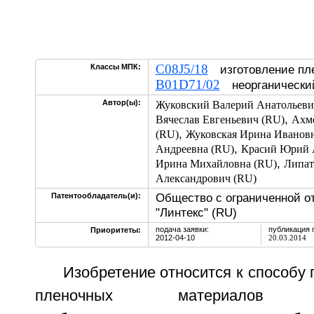
C08J5/18
Классы МПК:
изготовление пле
B01D71/02
неорганически
Автор(ы):
Жуковский Валерий Анатольеви
,
Вячеслав Евгеньевич (RU)
Ахме
,
(RU)
Жуковская Ирина Ивановн
,
Андреевна (RU)
Красий Юрий 
,
Ирина Михайловна (RU)
Липат
Александрович (RU)
Общество с ограниченной о
Патентообладатель(и):
"Линтекс" (RU)
подача заявки:
публикация 
Приоритеты:
2012-04-10
20.03.2014
Изобретение относится к способу 
пленочных материало