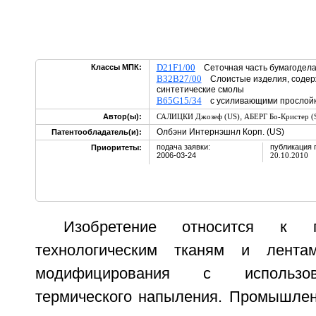
D21F1/00
Классы МПК:
Сеточная часть бумагодел
B32B27/00
Слоистые изделия, содер
синтетические смолы
B65G15/34
с усиливающими прослойк
,
Автор(ы):
САЛИЦКИ Джозеф (US)
АБЕРГ Бо-Кристер (
Олбэни Интернэшнл Корп. (US)
Патентообладатель(и):
подача заявки:
публикация 
Приоритеты:
2006-03-24
20.10.2010
Изобретение относится к
технологическим тканям и лент
модифицирования с использо
термического напыления. Промышлен