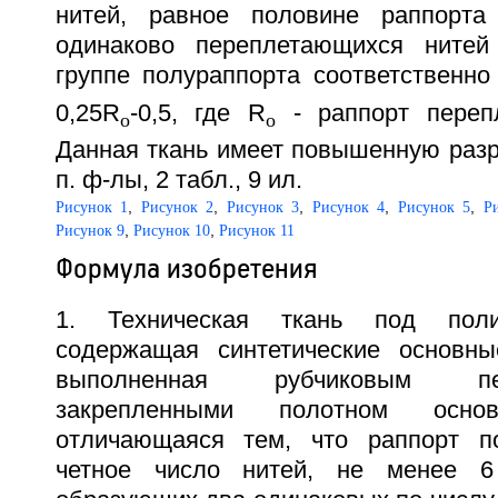
нитей, равное половине раппорта
одинаково переплетающихся ните
группе полураппорта соответственно
0,25R
-0,5, где R
- раппорт перепл
o
o
Данная ткань имеет повышенную разры
п. ф-лы, 2 табл., 9 ил.
,
,
,
,
,
Рисунок 1
Рисунок 2
Рисунок 3
Рисунок 4
Рисунок 5
Р
,
,
Рисунок 9
Рисунок 10
Рисунок 11
Формула изобретения
1. Техническая ткань под поли
содержащая синтетические основны
выполненная рубчиковым п
закрепленными полотном основ
отличающаяся тем, что раппорт п
четное число нитей, не менее 6