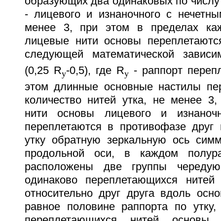
образующих два одинаковых по числу
- лицевого и изнаночного с нечетны
менее 3, при этом в пределах каж
лицевые нити основы переплетаютс
следующей математической зависи
(0,25 R
-0,5), где R
- раппорт перепл
у
у
этом длинные основные настилы пе
количество нитей утка, не менее 3,
нити основы лицевого и изнаночн
переплетаются в противофазе друг к
утку обратную зеркальную ось симм
продольной оси, в каждом полур
расположены две группы чередую
одинаково переплетающихся нитей 
относительно друг друга вдоль осно
равное половине раппорта по утку,
переплетающихся нитей основы