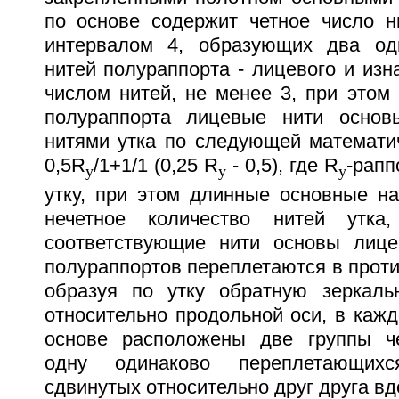
по основе содержит четное число н
интервалом 4, образующих два од
нитей полураппорта - лицевого и изн
числом нитей, не менее 3, при этом
полураппорта лицевые нити основ
нитями утка по следующей математич
0,5R
/1+1/1 (0,25 R
- 0,5), где R
-рапп
у
у
у
утку, при этом длинные основные н
нечетное количество нитей утк
соответствующие нити основы лице
полураппортов переплетаются в против
образуя по утку обратную зеркаль
относительно продольной оси, в каж
основе расположены две группы ч
одну одинаково переплетающих
сдвинутых относительно друг друга вд