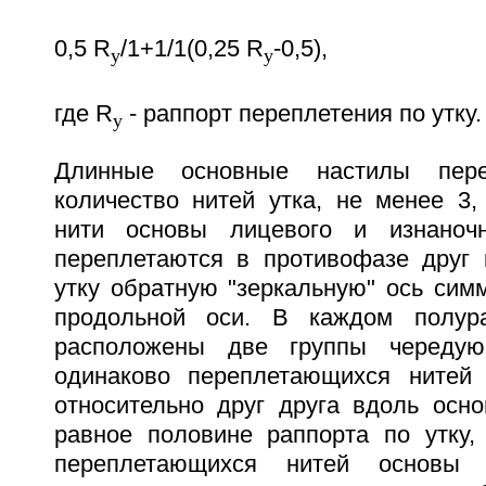
0,5 R
/1+1/1(0,25 R
-0,5),
у
у
где R
- раппорт переплетения по утку.
у
Длинные основные настилы пере
количество нитей утка, не менее 3,
нити основы лицевого и изнаночн
переплетаются в противофазе друг к
утку обратную "зеркальную" ось сим
продольной оси. В каждом полур
расположены две группы чередую
одинаково переплетающихся нитей 
относительно друг друга вдоль осно
равное половине раппорта по утку,
переплетающихся нитей основы