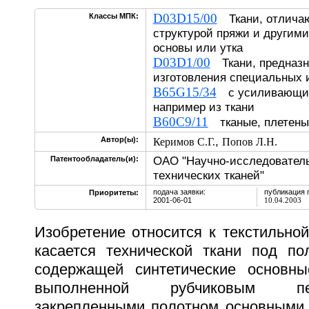
D03D15/00
Классы МПК:
Ткани, отлича
структурой пряжи и другим
основы или утка
D03D1/00
Ткани, предназн
изготовления специальных 
B65G15/34
с усиливающим
например из ткани
B60C9/11
тканые, плетены
,
Автор(ы):
Керимов С.Г.
Попов Л.Н.
ОАО "Научно-исследователь
Патентообладатель(и):
технических тканей"
подача заявки:
публикация 
Приоритеты:
2001-06-01
10.04.2003
Изобретение относится к текстильно
касается технической ткани под по
содержащей синтетические основны
выполненной рубчиковым п
закрепленными полотном основными 