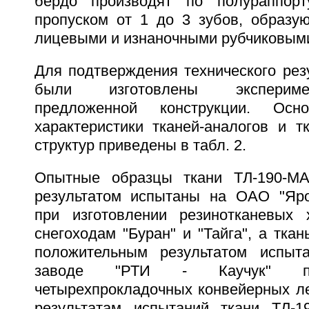
бердо производят по полураппор
пропуском от 1 до 3 зубов, образ
лицевыми и изнаночными рубчиковым
Для подтверждения технического рез
были изготовлены экспериме
предложенной конструкции. Осно
характеристики тканей-аналогов и т
структур приведены в табл. 2.
Опытные образцы ткани ТЛ-190-М
результатом испытаны на ОАО "Яро
при изготовлении резинотканевых 
снегоходам "Буран" и "Тайга", а ткан
положительным результатом испыт
заводе "РТИ - Каучук" пр
четырехпрокладочных конвейерных ле
результатам испытаний ткани ТЛ-1