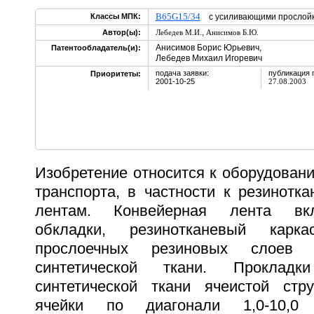
B65G15/34
Классы МПК:
с усиливающими прослойк
,
Автор(ы):
Лебедев М.И.
Анисимов Б.Ю.
Анисимов Борис Юрьевич,
Патентообладатель(и):
Лебедев Михаил Игоревич
подача заявки:
публикация 
Приоритеты:
2001-10-25
27.08.2003
Изобретение относится к оборудован
транспорта, в частности к резинотк
лентам. Конвейерная лента вк
обкладки, резинотканевый карк
прослоечных резиновых слоев
синтетической ткани. Проклад
синтетической ткани ячеистой стр
ячейки по диагонали 1,0-10,0