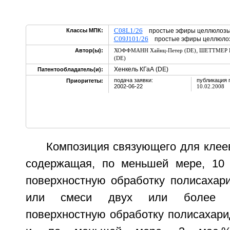
C08L1/26
Классы МПК:
простые эфиры целлюлоз
C09J101/26
простые эфиры целлюло
,
Автор(ы):
ХОФФМАНН Хайнц-Петер (DE)
ШЕТТМЕР Б
(DE)
Хенкель КГаА (DE)
Патентообладатель(и):
подача заявки:
публикация 
Приоритеты:
2002-06-22
10.02.2008
Композиция связующего для клее
содержащая, по меньшей мере, 10
поверхностную обработку полисахар
или смеси двух или более т
поверхностную обработку полисахари