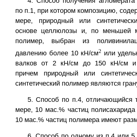
4. Способ получения агломерата
по п.1, при котором композицию, сод
мере, природный или синтетическ
основе целлюлозы и, по меньшей м
полимер, выбран из поливинилац
2
давлению более 10 кН/см
или удель
валков от 2 кН/см до 150 кН/см и
причем природный или синтетичес
синтетический полимер являются гра
5. Способ по п.4, отличающийся т
мере, 10 мас.% частиц полисахарида 
10 мас.% частиц полимера имеют разме
6. Способ по одному из п.4 или 5