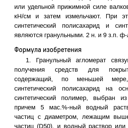
или удельной прижимной силе валков
кН/см и затем измельчают. При э
синтетический полисахарид и синт
являются гранульными. 2 н. и 9 з.п. ф-
Формула изобретения
1. Гранульный агломерат связ
получения средств для покрыт
содержащий, по меньшей мере
синтетический полисахарид на о
синтетический полимер, выбран из
причем 5 мас.%-ный водный раст
частиц с диаметром, лежащим выше
частиц (D50), и водный раствор или