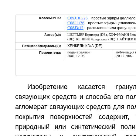
C09J101/26
Классы МПК:
простые эфиры целлюло
C08L1/26
простые эфиры целлюлоз
C08J3/12
распыление или гранулиро
,
Автор(ы):
ШЕТТМЕР Бернхард (DE)
ХОФФМАНН Занд
,
,
(DE)
КЕПНИК Фридхельм (DE)
НАЙТЦЕР Кл
ХЕНКЕЛЬ КГаА (DE)
Патентообладатель(и):
подача заявки:
публикация 
Приоритеты:
2001-12-05
20.02.2007
Изобретение касается гранул
связующих средств и способа его по
агломерат связующих средств для по
покрытия поверхностей содержит,
природный или синтетический поли