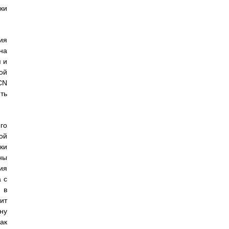
ки
ия
на
 и
ой
CN
ть
го
ой
ки
ны
ия
 с
 в
ит
ну
ак