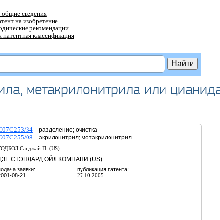
 общие сведения
атент на изобретение
тодические рекомендации
 патентная классификация
ила, метакрилонитрила или цианид
C07C253/34
разделение; очистка
C07C255/08
акрилонитрил; метакрилонитрил
ГОДБОЛ Санджай П. (US)
ДЗЕ СТЭНДАРД ОЙЛ КОМПАНИ (US)
подача заявки:
публикация патента:
2001-08-21
27.10.2005