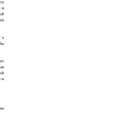
го
 в
ой
ок
 к
бы
ют
ьм
ой
 и
ны