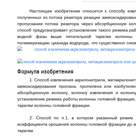
Настоящее изобретение относится к способу изв
полученных из потока реактора реакции аммоксидирован
пропускание потока реактора через абсорбционную кол
способ предусматривает установление такого режима ра
водной фазы выше питательной тарелки колонны г
полимеризацию цианида водорода, что существенно снизи
Формула изобретения
1. Способ извлечения акрилонитрила, метакрилонит
аммоксидирования пропана, пропилена или изобутилен
абсорбционную колонну, колонну извлечения и колонн
установление режима работы колонны головной фракции,
тарелки колонны головной фракции.
2. Способ по п.1, в котором указанный режим 
коэффициента орошения колонны головной фракции до ве
тарелки.