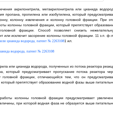
лечения акрилонитрила, метакрилонитрила или цианида водород
ия пропана, пропилена или изобутилена, который предусматрива
онну, колонну извлечения и колонну головной фракции. При эт
боты колонны головной фракции, который препятствует образован
оловной фракции. Способ позволяет снизить нежелательн
т или исключит засорение колонны головной фракции. 11 з.п. ф-л
1 ил.
рила или цианида водорода, полученных из потока реактора реакц
а, который предусматривает пропускание потока реактора чер
у головной фракции, отличающийся тем, что он предусматрива
 который препятствует образованию водной фазы выше питательн
работы колонны головной фракции предусматривает увеличен
личины, при которой водная фаза не образуется выше питательн