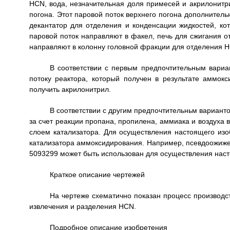
HCN, вода, незначительная доля примесей и акрилонитри
погона. Этот паровой поток верхнего погона дополнител
декантатор для отделения и конденсации жидкостей, ко
паровой поток направляют в факел, печь для сжигания от
направляют в колонну головной фракции для отделения H
В соответствии с первым предпочтительным вариа
потоку реактора, который получен в результате аммок
получить акрилонитрил.
В соответствии с другим предпочтительньм вариант
за счет реакции пропана, пропилена, аммиака и воздуха 
слоем катализатора. Для осуществления настоящего из
катализатора аммоксидирования. Например, псевдоожиже
5093299 может быть использован для осуществления наст
Краткое описание чертежей
На чертеже схематично показан процесс производс
извлечения и разделения HCN.
Подробное описание изобретения