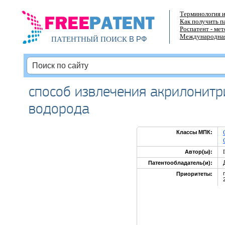
Терминология и
Как получить п
Роспатент - ме
Международная
В РФ
ПАТЕНТНЫЙ ПОИСК
способ извлечения акрилонитр
водорода
Классы МПК:
Автор(ы):
Патентообладатель(и):
Приоритеты: