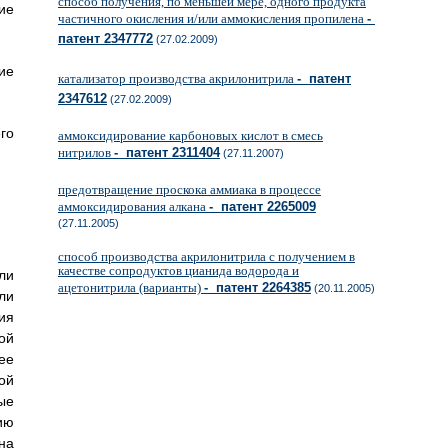
способ получения, по меньшей мере, одного продукта
ие
частичного окисления и/или аммокисления пропилена
-
патент 2347772
(27.02.2009)
ие
катализатор производства акрилонитрила
- патент
2347612
(27.02.2009)
го
аммоксидирование карбоновых кислот в смесь
нитрилов
- патент 2311404
(27.11.2007)
предотвращение проскока аммиака в процессе
аммоксидирования алкана
- патент 2265009
(27.11.2005)
способ производства акрилонитрила с получением в
качестве сопродуктов цианида водорода и
ли
ацетонитрила (варианты)
- патент 2264385
(20.11.2005)
ли
ия
ой
ее
ой
ые
ию
на