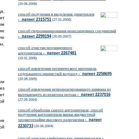
(20.06.2008)
а,
способ получения и выделения динитрилов
ет
- патент 2315751
(27.01.2008)
ом
ию
способ гидроцианирования ненасыщенных соединений
- патент 2299194
(20.05.2007)
ую
ы,
способ очистки неочищенного
ацетонитрила
- патент 2267481
(10.01.2006)
способ извлечения органического материала,
содержащего цианистый водород
- патент 2258695
(20.08.2005)
ии
ез
способ извлечения непрореагировавшего аммиака из
ет
вытекающего из реактора потока
- патент 2237016
(27.09.2004)
ой
способ обработки сырого ацетонитрила, способ
получения ацетонитрила марки жидкостной
хроматографии высокого разрешения
- патент
ие
2230733
(20.06.2004)
ой
способ очистки алифатических аминонитрилов
-