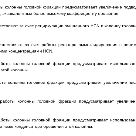
оты колонны головной фракции предусматривает увеличение подво
й, эквивалентных более высокому коэффициенту орошения.
ществляют за счет рециркуляции очищенного HCN в колонну головн
существляют за счет работы реактора аммоксидирования в режим
окими концентрациями HCN.
аботы колонны головной фракции предусматривает использован
 этой колонны.
боты колонны головной фракции предусматривает увеличение чис
работы колонны головной фракции предусматривает увеличен
аботы колонны головной фракции предусматривает использован
и ниже конденсатора орошения этой колонны.