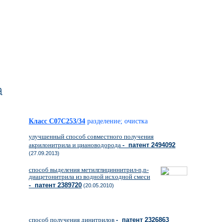
а
Класс C07C253/34
разделение; очистка
улучшенный способ совместного получения
акрилонитрила и циановодорода
- патент 2494092
(27.09.2013)
способ выделения метилглициннитрил-n,n-
диацетонитрила из водной исходной смеси
- патент 2389720
(20.05.2010)
способ получения динитрилов
- патент 2326863