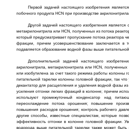
Первой задачей настоящего изобретения является
побочного продукта HCN при производстве акрилонитрила
Другой задачей настоящего изобретения является 
метакрилонитрила или HCN, полученных из потока реакто
который предусматривает пропускание потока реактора че
фракции, причем усовершенствование заключается в т
подавляется образование водной фазы выше питательной
Дополнительной задачей настоящего изобретени
акрилонитрила, метакрилонитрила или HCN, полученных 
или изобутилена за счет такого режима работы колонны 
питательной тарелки колонны головной фракции, так чт
декантатор для расщепления и удаления водной фазы из
усиления отгонки легких фракций в колонне; причем испо
используют промежуточный конденсатор над питаю
переохлаждение потока орошения; повышение произв
повышения расходов орошения; контроль рабочего давл
другие способы, известные специалистам, которые позв
эффективность отгонки в колонне головной фракции. 
водорода выше питательной тарелки также может быть 