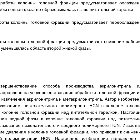
 работы колонны головной фракции предусматривает охлажден
тобы водная фаза не образовывалась выше питательной тарелки.
аботы колонны головной фракции предусматривает переохлажден
боты колонны головной фракции предусматривает снижение рабоче
я уменьшалась область второй жидкой фазы.
ершенствование способа производства акрилонитрила и
направлено на усовершенствование обработки головной фракции и
 извлечения акрилонитрила и метакрилонитрила. Автор изобретен
азованием нежелательного полимерного HCN в колонне головн
 колонне головной фракции над питательной тарелкой. Настоящ
ния водной фазы в колонне головной фракции над питательн
бразование нежелательного и вредного полимерного HCN. Известн
е давления в колонне головной фракции, что приводит к снижен
ей полимеризации HCN. Настоящее изобретение направлено 