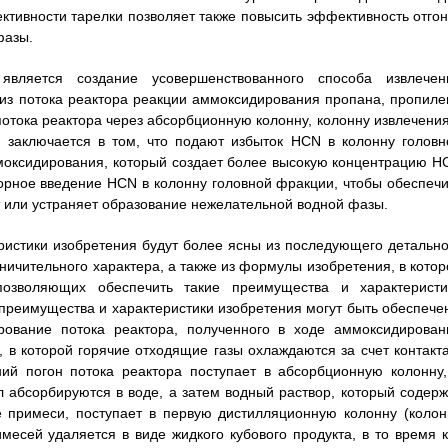
тивности тарелки позволяет также повысить эффективность отгон
фазы.
вляется создание усовершенствованного способа извлечен
из потока реактора реакции аммоксидирования пропана, пропиле
отока реактора через абсорбционную колонну, колонну извлечения
 заключается в том, что подают избыток HCN в колонну головн
моксидирования, который создает более высокую концентрацию H
орное введение HCN в колонну головной фракции, чтобы обеспечи
т или устраняет образование нежелательной водной фазы.
ристики изобретения будут более ясны из последующего детально
ничительного характера, а также из формулы изобретения, в котор
озволяющих обеспечить такие преимущества и характеристи
 преимущества и характеристики изобретения могут быть обеспече
ирование потока реактора, полученного в ходе аммоксидирован
 в которой горячие отходящие газы охлаждаются за счет контакта
ий погон потока реактора поступает в абсорбционную колонну,
 абсорбируются в воде, а затем водный раствор, который содерж
 примеси, поступает в первую дистилляционную колонну (колон
месей удаляется в виде жидкого кубового продукта, в то время к