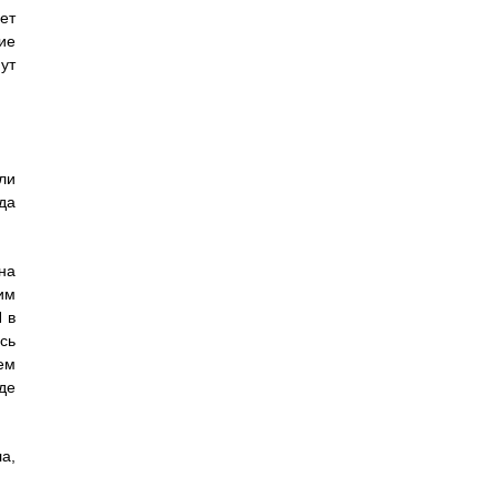
ет
ие
ут
ли
да
на
им
 в
сь
ем
де
а,