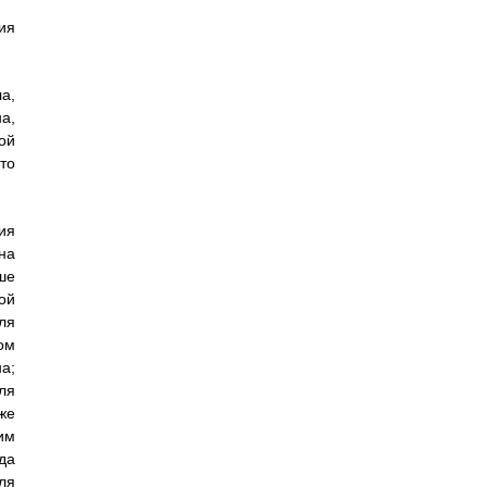
ия
а,
а,
ой
то
ия
на
ше
ой
ля
ом
а;
ля
же
им
да
ля