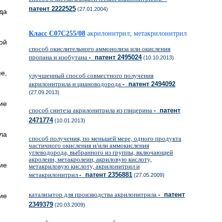
патент 2222525
(27.01.2004)
да
Класс C07C255/08
акрилонитрил; метакрилонитрил
ой
способ окислительного аммонолиза или окисления
пропана и изобутана
- патент 2495024
(10.10.2013)
е,
улучшенный способ совместного получения
акрилонитрила и циановодорода
- патент 2494092
(27.09.2013)
ие
способ синтеза акрилонитрила из глицерина
- патент
2471774
(10.01.2013)
ла
способ получения, по меньшей мере, одного продукта
частичного окисления и/или аммокисления
углеводорода, выбранного из группы, включающей
акролеин, метакролеин, акриловую кислоту,
ие
метакриловую кислоту, акрилонитрил и
метакрилонитрил
- патент 2356881
(27.05.2009)
катализатор для производства акрилонитрила
- патент
ие
2349379
(20.03.2009)