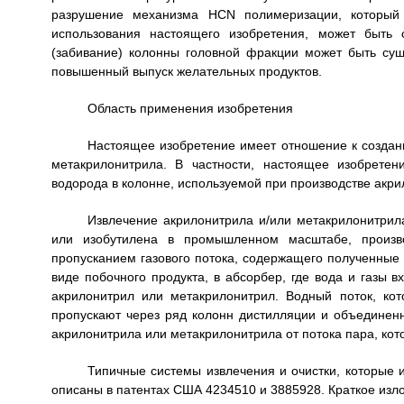
разрушение механизма HCN полимеризации, который 
использования настоящего изобретения, может быть
(забивание) колонны головной фракции может быть сущ
повышенный выпуск желательных продуктов.
Область применения изобретения
Настоящее изобретение имеет отношение к создан
метакрилонитрила. В частности, настоящее изобрете
водорода в колонне, используемой при производстве акр
Извлечение акрилонитрила и/или метакрилонитри
или изобутилена в промышленном масштабе, произв
пропусканием газового потока, содержащего полученные 
виде побочного продукта, в абсорбер, где вода и газы в
акрилонитрил или метакрилонитрил. Водный поток, ко
пропускают через ряд колонн дистилляции и объединенн
акрилонитрила или метакрилонитрила от потока пара, ко
Типичные системы извлечения и очистки, которые 
описаны в патентах США 4234510 и 3885928. Краткое изл