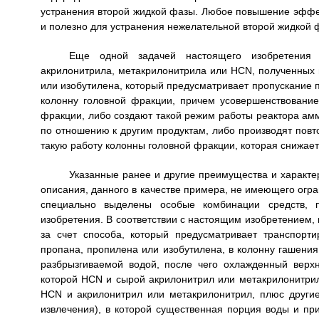
устранения второй жидкой фазы. Любое повышение эффек
и полезно для устранения нежелательной второй жидкой 
Еще одной задачей настоящего изобретения я
акрилонитрила, метакрилонитрила или HCN, полученных 
или изобутилена, который предусматривает пропускание п
колонну головной фракции, причем усовершенствование
фракции, либо создают такой режим работы реактора ам
по отношению к другим продуктам, либо производят повт
такую работу колонны головной фракции, которая снижае
Указанные ранее и другие преимущества и характе
описания, данного в качестве примера, не имеющего огра
специально выделены особые комбинации средств, п
изобретения. В соответствии с настоящим изобретением,
за счет способа, который предусматривает транспорт
пропана, пропилена или изобутилена, в колонну гашения,
разбрызгиваемой водой, после чего охлажденный верхн
которой HCN и сырой акрилонитрил или метакрилонитрил
HCN и акрилонитрил или метакрилонитрил, плюс другие
извлечения), в которой существенная порция воды и при