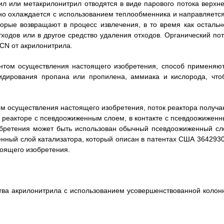
л или метакрилонитрил отводятся в виде парового потока верхне
ьно охлаждается с использованием теплообменника и направляется
торые возвращают в процесс извлечения, в то время как остальн
ходов или в другое средство удаления отходов. Органический пот
CN от акрилонитрила.
нтом осуществления настоящего изобретения, способ применяют
сидирования пропана или пропилена, аммиака и кислорода, что
ом осуществления настоящего изобретения, поток реактора получа
в реакторе с псевдоожиженным слоем, в контакте с псевдоожиженн
обретения может быть использован обычный псевдоожиженный сл
нный слой катализатора, который описан в патентах США 3642930
оящего изобретения.
тва акрилонитрила с использованием усовершенствованной колон