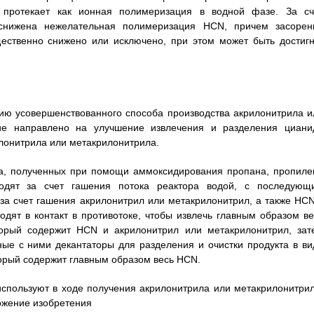
протекает как ионная полимеризация в водной фазе. За сч
 снижена нежелательная полимеризация HCN, причем засорен
ественно снижено или исключено, при этом может быть достигн
ию усовершенствованного способа производства акрилонитрила и
ние направлено на улучшение извлечения и разделения циани
илонитрила или метакрилонитрила.
ла, полученных при помощи аммоксидирования пропана, пропиле
одят за счет гашения потока реактора водой, с последующ
за счет гашения акрилонитрил или метакрилонитрил, а также HCN
ходят в контакт в противотоке, чтобы извлечь главным образом ве
торый содержит HCN и акрилонитрил или метакрилонитрил, зат
ые с ними декантаторы для разделения и очистки продукта в ви
торый содержит главным образом весь HCN.
используют в ходе получения акрилонитрила или метакрилонитрил
ожение изобретения