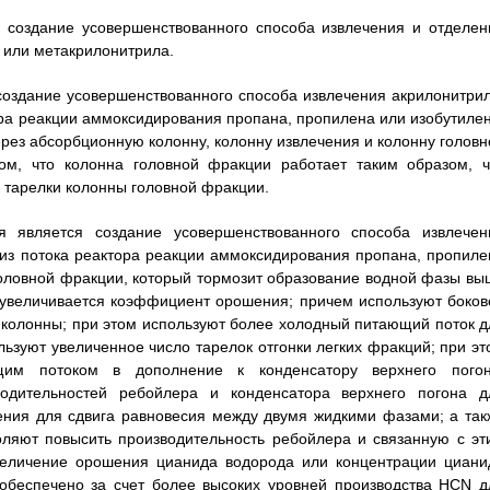
 создание усовершенствованного способа извлечения и отделен
 или метакрилонитрила.
создание усовершенствованного способа извлечения акрилонитрил
ра реакции аммоксидирования пропана, пропилена или изобутилен
рез абсорбционную колонну, колонну извлечения и колонну головн
ом, что колонна головной фракции работает таким образом, ч
 тарелки колонны головной фракции.
я является создание усовершенствованного способа извлечен
из потока реактора реакции аммоксидирования пропана, пропиле
головной фракции, который тормозит образование водной фазы вы
о увеличивается коэффициент орошения; причем используют боков
 колонны; при этом используют более холодный питающий поток д
льзуют увеличенное число тарелок отгонки легких фракций; при эт
щим потоком в дополнение к конденсатору верхнего погон
одительностей ребойлера и конденсатора верхнего погона д
ения для сдвига равновесия между двумя жидкими фазами; а так
оляют повысить производительность ребойлера и связанную с эт
Увеличение орошения цианида водорода или концентрации циани
обеспечено за счет более высоких уровней производства HCN д