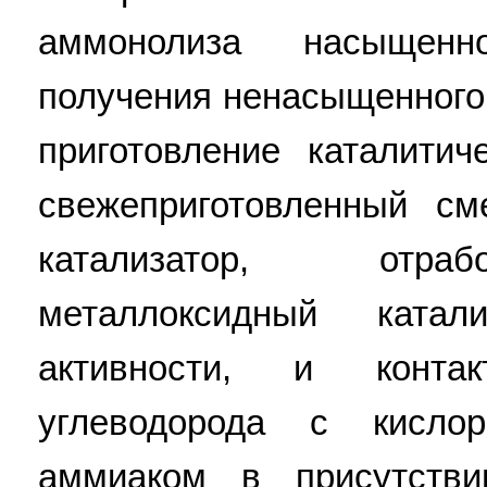
аммонолиза насыщенн
получения ненасыщенного
приготовление каталити
свежеприготовленный с
катализатор, отра
металлоксидный ката
активности, и контак
углеводорода с кисло
аммиаком в присутстви