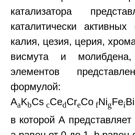
катализатора предст
каталитически активных
калия, цезия, церия, хрома
висмута и молибдена
элементов представ
формулой:
A
K
Cs
Ce
Cr
Co
Ni
Fe
Bi
a
b
c
d
e
f
g
i
в которой А представляет 
а равен от 0 до 1, b равен 