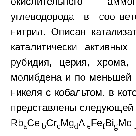
окислительного аммо
углеводорода в соотве
нитрил. Описан катализа
каталитически активных
рубидия, церия, хрома, 
молибдена и по меньшей 
никеля с кобальтом, в ко
представлены следующей
Rb
Ce
Cr
Mg
A
Fe
Bi
Mo
a
b
c
d
e
f
g