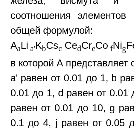
железа, висмута и 
соотношения элементов
общей формулой:
A
Li
K
Cs
Ce
Cr
Co
Ni
F
a
a'
b
c
d
e
f
g
в которой А представляет с
а' равен от 0.01 до 1, b ра
0.01 до 1, d равен от 0.01 
равен от 0.01 до 10, g рав
0.1 до 4, j равен от 0.05