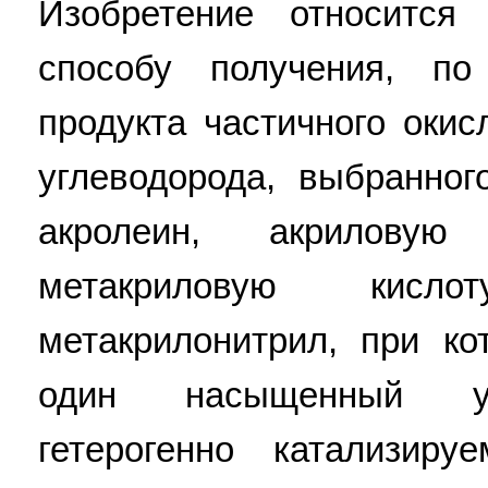
Изобретение относится
способу получения, п
продукта частичного оки
углеводорода, выбранно
акролеин, акриловую 
метакриловую кисл
метакрилонитрил, при к
один насыщенный уг
гетерогенно катализир