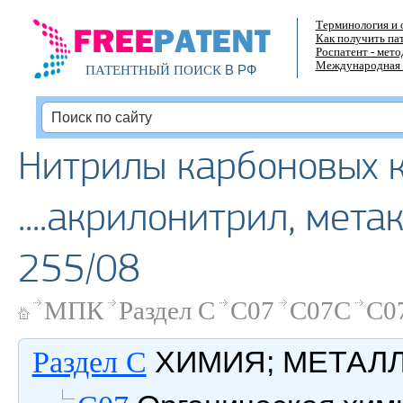
Терминология и 
Как получить па
Роспатент - мет
Международная 
В РФ
ПАТЕНТНЫЙ ПОИСК
Нитрилы карбоновых к
....акрилонитрил, мет
255/08
МПК
Раздел C
C07
C07C
C0
ХИМИЯ; МЕТАЛ
Раздел C