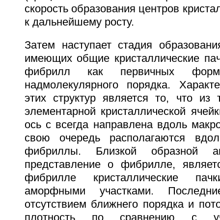
скорость образования центров криста
к дальнейшему росту.
Затем наступает стадия образовани
имеющих общие кристаллические пач
фибрилл как первичных форм 
надмолекулярного порядка. Характ
этих структур является то, что из 
элементарной кристаллической ячейк
ось с всегда направлена вдоль макр
свою очередь располагаются вдо
фибриллы. Близкой образной а
представление о фибрилле, являет
фибрилле кристаллические пач
аморфными участками. Последние
отсутствием ближнего порядка и по
плотность по сравнению с уч