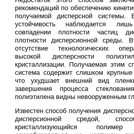
Недостаток этого способа заключа
рекомендаций по обеспечению кинети
получаемой дисперсной системы. В
устойчивость наблюдается лиш
совпадении плотности частиц д
плотности дисперсионной среды. В
отсутствие технологических опе
высокой дисперсности полиэт
кристаллизации. Получаемая этим с
система содержит слишком крупные
что ухудшает внешний вид пленк
завершения процесса стекловани
полиэтилена видны невооруженным гл
Известен способ получения дисперсн
дисперсионной средой, спосо
кристаллизующийся полиме