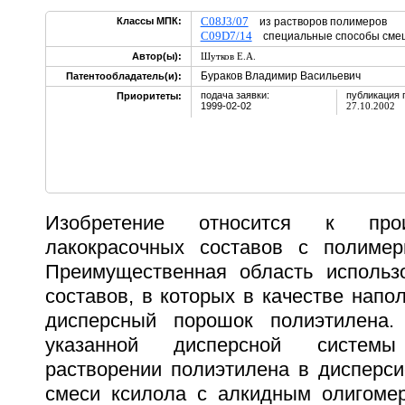
C08J3/07
Классы МПК:
из растворов полимеров
C09D7/14
специальные способы сме
Автор(ы):
Шутков Е.А.
Бураков Владимир Васильевич
Патентообладатель(и):
подача заявки:
публикация 
Приоритеты:
1999-02-02
27.10.2002
Изобретение относится к прои
лакокрасочных составов с полимер
Преимущественная область использ
составов, в которых в качестве напо
дисперсный порошок полиэтилена.
указанной дисперсной систем
растворении полиэтилена в дисперси
смеси ксилола с алкидным олигоме