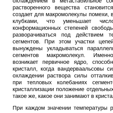
охлаждением в метастабильное сос
растворенного вещества становитс
создает для макромолекулы помехи, 
клубками, что уменьшает чис
конформационных степеней свободы
разворачиваться под действием т
сегментов. При этом участки цепе
вынуждены укладываться параллель
сегментов макромолекул. Имен
возникает первичное ядро, способ
кристалл, когда вандерваальсовы 
охлаждении раствора силы отталки
при тепловых колебаниях сегмен
кристаллизации положение отдельных
такое же, какое они занимают в крист
При каждом значении температуры р