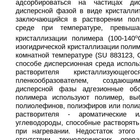
адсорбироваться на частицах ди
дисперсной фазой в виде кристаллит
заключающийся в растворении пол
среде при температуре, превыша
o
кристаллизации полимера (100-140
изогидрической кристаллизации полим
комнатной температуре (SU 883123, C
способе дисперсионная среда исполь
растворителя кристаллизующе
пленкообразователем, создаю
дисперсной фазы адгезионные обо
полимера используют полимер, вы
полиолефинов, полиэфиров или полиа
растворителя - ароматические и
углеводороды, способные растворять
при нагревании. Недостаток этого
отсутствии технологических опер