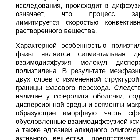
исследования, происходит в диффузи
означает, что процесс заро
лимитируется скоростью конвектив
растворенного вещества.
Характерной особенностью полиэти
фазы является сегментальная д
взаимодиффузия молекул диспе
полиэтилена. В результате межфазн
двух слоев с измененной структурой
границы фазового перехода. Следств
наличие у сферолита оболочки, со
дисперсионной среды и сегменты мак
образующие аморфную часть сфер
обусловленные взаимодиффузией ксил
а также адгезией алкидного олигомер
активного вещества, препятствуют