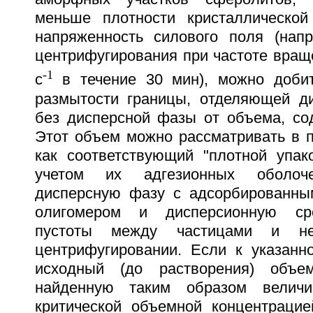
меньше плотности кристаллической
напряженность силового поля (нап
центрифугирования при частоте вращ
-1
с
в течение 30 мин), можно добит
размытости границы, отделяющей д
без дисперсной фазы от объема, со
Этот объем можно рассматривать в 
как соответствующий "плотной упак
учетом их адгезионных оболоч
дисперсную фазу с адсорбированны
олигомером и дисперсионную ср
пустоты между частицами и н
центрифугировании. Если к указанн
исходный (до растворения) объе
найденную таким образом величи
критической объемной концентрацие