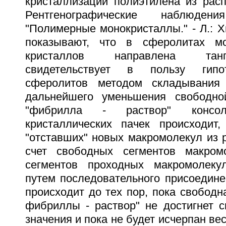
кристаллизации полиэтилена из расп
Рентгенографические наблюде
"Полимерные монокристаллы." - Л.: Хи
показывают, что в сферолитах м
кристаллов направлена танг
свидетельствует в пользу гипо
сферолитов методом складывания
дальнейшего уменьшения свободно
"фибрилла - раствор" консол
кристаллических пачек происходит,
"отставших" новых макромолекул из р
счет свободных сегментов макро
сегментов проходных макромолеку
путем последовательного присоедин
происходит до тех пор, пока свободн
фибриллы - раствор" не достигнет с
значения и пока не будет исчерпан ве