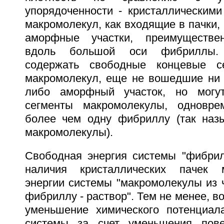
упорядоченности - кристаллическими
макромолекул, как входящие в пачки,
аморфные участки, преимуществе
вдоль большой оси фибриллы.
содержать свободные концевые с
макромолекул, еще не вошедшие ни в
либо аморфный участок, но могу
сегменты макромолекулы, одновр
более чем одну фибриллу (так наз
макромолекулы).
Свободная энергия системы "фибрилл
наличия кристаллических пачек 
энергии системы "макромолекулы из 
фибриллу - раствор". Тем не менее, 
уменьшение химического потенциал
системы за счет уменьшения пов