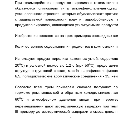
При взаимодействии продуктов пиролиза с гексаметил
образуются олигомеры типа алкилфенолаль-дегидвы
установленного строения, которые обуславливают против
с защищаемой поверхности воду и гидрофобизируют п
продуктов пиролиза, являющихся утилизуемыми продуктам
Изобретение поясняется на трех примерах эпоксидных ко
Количественное содержания ингредиентов в композиции пр
Используют продукт пиролиза каменных углей, содержащи
o
o
20
С) и условной вязкостью 1,2 с (при 50
С), представл
структурно-грунтовой cocтaв, мас.%: парафиноолефинов
6,5, полициклические ароматические соединения - 35, ней
Согласно всем трем примерам сначала получают про
термометром, мешалкой и обратным холодильником, заг
o
60
С и атмосферном давлении вводят при перемеш
перемешивании дают изотермическую выдержку при темп
III примеру до изотермической выдержки в смесь допол