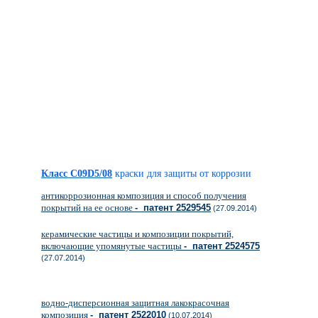
Класс C09D5/08
краски для защиты от коррозии
антикоррозионная композиция и способ получения
покрытий на ее основе
- патент 2529545
(27.09.2014)
керамические частицы и композиции покрытий,
включающие упомянутые частицы
- патент 2524575
(27.07.2014)
водно-дисперсионная защитная лакокрасочная
композиция
- патент 2522010
(10.07.2014)