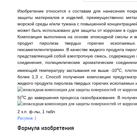
Изобретение относится к составам для нанесения пок
защиты материалов и изделий, преимущественно металл
морской среды и/или тумана с повышенной концентрацией
может быть использовано для защиты от коррозии в судос
Композиция выполнена на основе эпоксидной смолы и в
продукт пиролиза твердых горючих ископаемых.
гексаметилентетрамин. В качестве жидкого продукта пиро
представляющий собой азеотропную смесь, содержащую
соединения, полициклические ароматические соединен
o
имеющий температуру застывания не выше -10
С, плотн
более 1,3 с. Способ получения композиции предусмат
жидкого продукта пиролиза твердых горючих ископаемых
o
5)
С до завершения процесса газообразования. В получ
2 з.п. ф-лы, 1 табл.
Рисунок 1
Формула изобретения