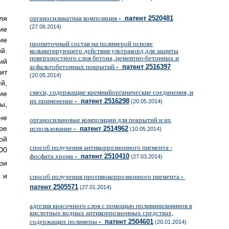
ля
органосиликатная композиция
- патент 2520481
(27.06.2014)
ие
ие
пропиточный состав на полимерой основе
й.
кольматирующего действия ультракорд для защиты
поверхностного слоя бетона, цементно-бетонных и
ий
асфальтобетонных покрытий
- патент 2516397
ит
(20.05.2014)
й,
смеси, содержащие кремнийорганические соединения, и
ие
их применение
- патент 2516298
(20.05.2014)
ы,
не
органосилановые композиции для покрытий и их
ре
использование
- патент 2514962
(10.05.2014)
ой
способ получения антикоррозионного пигмента -
00
фосфата хрома
- патент 2510410
(27.03.2014)
ри
. и
способ получения противокоррозионного пигмента
-
патент 2505571
(27.01.2014)
адгезия красочного слоя с помощью поливиниламинов в
кислотных водных антикоррозионных средствах,
содержащих полимеры
- патент 2504601
(20.01.2014)