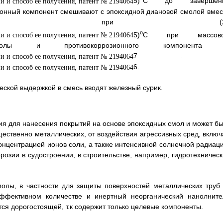
5)
С до завершен
ионный компонент смешивают с эпоксидной диановой смолой вмес
олиамином при (2
o
5)
С при массов
молы и противокоррозионного компонента
7 : 
6.
еской выдержкой в смесь вводят железный сурик.
ия для нанесения покрытий на основе эпоксидных смол и может бы
ественно металлических, от воздействия агрессивных сред, включ
онцентрацией ионов соли, а также интенсивной солнечной радиаци
озии в судостроении, в строительстве, например, гидротехническ
олы, в частности для защиты поверхностей металлических тpyб 
эффективном количестве и инертный неорганический нанолните
ется дорогостоящей, т.к содержит только целевые компоненты.