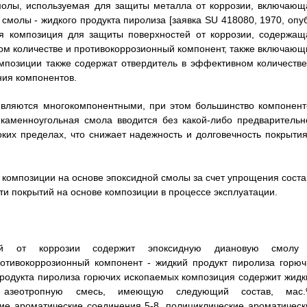
молы, используемая для защиты металла от коррозии, включающ
молы - жидкого продукта пиролиза [заявка SU 418080, 1970, опуб
ная композиция для защиты поверхностей от коррозии, содержащ
ом количестве и противокоррозионный компонент, также включающ
омпозиции также содержат отвердитель в эффективном количестве
ния компонентов.
 являются многокомпонентными, при этом большинство компонент
каменноугольная смола вводится без какой-либо предварительн
оких пределах, что снижает надежность и долговечность покрытия
 композиции на основе эпоксидной смолы за счет упрощения соста
ти покрытий на основе композиции в процессе эксплуатации.
ей от коррозии содержит эпоксидную диановую смолу
отивокоррозионный компонент - жидкий продукт пиролиза горюч
 продукта пиролиза горючих ископаемых композиция содержит жидк
 азеотропную смесь, имеющую следующий состав, мас.
е ароматические соединения 5-8, полициклические ароматическ