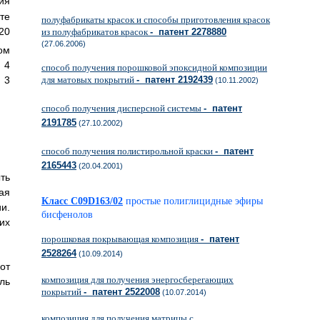
ия
те
полуфабрикаты красок и способы приготовления красок
0
из полуфабрикатов красок
- патент 2278880
(27.06.2006)
ом
 4
способ получения порошковой эпоксидной композиции
для матовых покрытий
- патент 2192439
3
(10.11.2002)
способ получения дисперсной системы
- патент
2191785
(27.10.2002)
способ получения полистирольной краски
- патент
2165443
(20.04.2001)
ть
ая
Класс C09D163/02
простые полиглицидные эфиры
и.
бисфенолов
их
порошковая покрывающая композиция
- патент
2528264
(10.09.2014)
от
композиция для получения энергосберегающих
ль
покрытий
- патент 2522008
(10.07.2014)
композиция для получения матрицы с