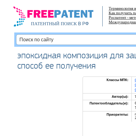
Терминология и
Как получить п
Роспатент - ме
Международная
В РФ
ПАТЕНТНЫЙ ПОИСК
эпоксидная композиция для за
способ ее получения
Классы МПК:
Автор(ы):
Патентообладатель(и):
Приоритеты: