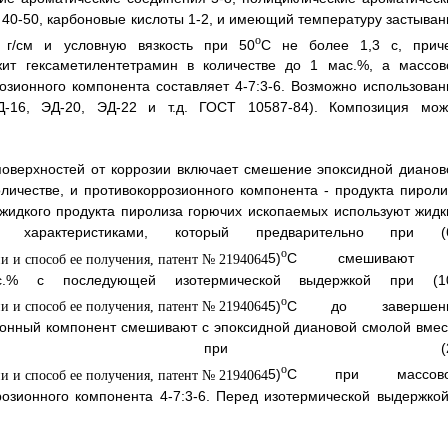
40-50, карбоновые кислоты 1-2, и имеющий температуру застыван
o
 г/см и условную вязкость при 50
С не более 1,3 с, прич
жит гексаметилентетрамин в количестве до 1 мас.%, а массов
зионного компонента составляет 4-7:3-6. Возможно использован
-16, ЭД-20, ЭД-22 и т.д. ГОСТ 10587-84). Композиция мож
поверхностей от коррозии включает смешение эпоксидной дианов
личестве, и противокоррозионного компонента - продукта пироли
 жидкого продукта пиролиза горючих ископаемых используют жидк
 характеристиками, который предварительно при (
o
5)
С смешивают
с.% с последующей изотермической выдержкой при (1
o
5)
С до завершен
ионный компонент смешивают с эпоксидной диановой смолой вмес
олиамином при (2
o
5)
С при массов
озионного компонента 4-7:3-6. Перед изотермической выдержкой