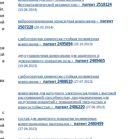
ая
фотокаталитической активностью
- патент 2518124
л.
(10.06.2014)
ая
вибропоглощающая эпоксидная композиция
- патент
ий
2507228
(20.02.2014)
 и
слабогорючая химически стойкая полимерная
композиция
- патент 2495894
(20.10.2013)
ов
ой
двухупаковочная композиция для защитного и
 в
декоративного покрытия пола
- патент 2489465
(10.08.2013)
слабогорючая химически стойкая полимерная
ва
композиция
- патент 2488610
(27.07.2013)
композиция для катодного электроосаждения с высокой
рассеивающей способностью, предназначенная для
получения покрытий с повышенной твердостью и
износостойкостью
- патент 2486220
(27.06.2013)
 с
состав для защитного покрытия полимерных
их
композиционных материалов
- патент 2480499
ий
(27.04.2013)
%:
ие