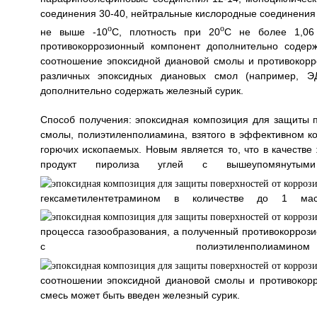
соединения 30-40, нейтральные кислородные соединения 
o
o
не выше -10
С, плотность при 20
С не более 1,06
противокоррозионный компонент дополнительно содер
соотношение эпоксидной диановой смолы и противокорро
различных эпоксидных диановых смол (например, ЭД
дополнительно содержать железный сурик.
Способ получения: эпоксидная композиция для защиты 
смолы, полиэтиленполиамина, взятого в эффективном ко
горючих ископаемых. Новым является то, что в качестве
продукт пиролиза углей с вышеупомянутыми
гексаметилентетрамином в количестве до 1 ма
процесса газообразования, а полученный противокорроз
с полиэтиленп
соотношении эпоксидной диановой смолы и противокорр
смесь может быть введен железный сурик.