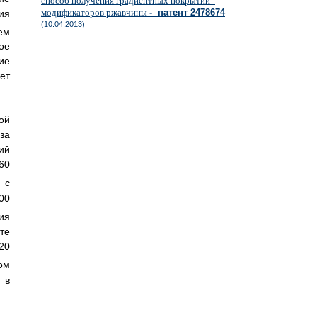
способ получения градиентных покрытий -
модификаторов ржавчины
- патент 2478674
ия
(10.04.2013)
ем
ое
ие
ет
ой
за
ий
60
 с
00
ия
те
0
ом
 в