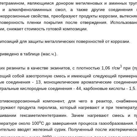
ентетрамином, являющимся донором метиленовых и аминных труп
х и алкилфеноламинных смол, а также другие соединения 
окоррозионные свойства, преобразуют продукты коррозии, вытесня
оверхность пленки покрытия после отверждения. Использован
и, снижает стоимость готовой композиции.
мпозиций для защиты металлических поверхностей от коррозии.
иведено в таблице (мас.ч.).
3
х резиниты в качестве экзинитов, с плотностью 1,06 г/см
при (п
яющий собой азеотропную смесь и имеющий следующий примерн
ые соединения - 13, моноциклические ароматические соединения
тральные кислородные соединения - 44, карбоновые кислоты - 1,5.
тивокоррозионный компонент, для чего в реактор, снабженн
ружают продукта пиролиза, который нагревают и при температу
ивании гексаметилентетрамин. Зачем нагревают смесь и п
o
ературе около 100
С до завершения процесса газообразования. 
нительно вводят железный сурик. Полученный после изотермическ
o