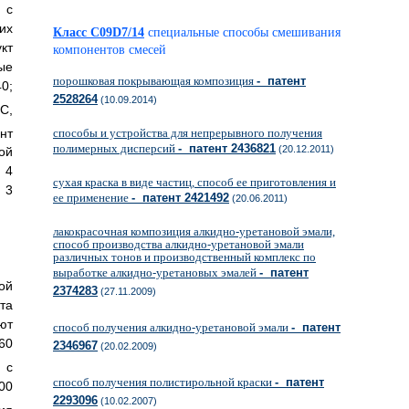
 с
их
Класс C09D7/14
специальные способы смешивания
кт
компонентов смесей
ые
порошковая покрывающая композиция
- патент
0;
2528264
(10.09.2014)
o
С,
нт
способы и устройства для непрерывного получения
полимерных дисперсий
- патент 2436821
(20.12.2011)
ой
4
сухая краска в виде частиц, способ ее приготовления и
3
ее применение
- патент 2421492
(20.06.2011)
лакокрасочная композиция алкидно-уретановой эмали,
способ производства алкидно-уретановой эмали
различных тонов и производственный комплекс по
выработке алкидно-уретановых эмалей
- патент
ой
2374283
(27.11.2009)
та
ют
способ получения алкидно-уретановой эмали
- патент
60
2346967
(20.02.2009)
 с
способ получения полистирольной краски
- патент
00
2293096
(10.02.2007)