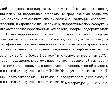
рытий на основе эпоксидных смол и может быть использовано д
ических, от воздействия агрессивных сред, включая воздейств
 ионов соли, а также интенсивной солнечной радиации. Изобретен
троении, в строительстве, например, гидротехнических сооружени
ключает противокоррозионный компонент, который содержит жидк
 Противокоррозионный компонент дополнительно содерж
лиза горючих ископаемых используют жидкий продукт пиролиза угле
 парафиноолефиновые соединения, моноциклические ароматическ
ия, нейтральные кислородные соединения и карбоновые кислот
o
3
o
ость при 20
С не более 1,06 г/см
и условную вязкость при 50
С 
ривает предварительное смешивание при нормальной температу
 и гексаметилентетрамина с последующей изотермической выдержк
полученной смеси при (1
енный противокоррозионный компонент вводят эпоксидную смолу п
o
температуре (20
5)
С. 2 с