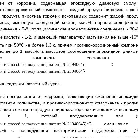
тей от коррозии, содержащая эпоксидную диановую смолу
отивокоррозионный компонент - жидкий продукт пиролиза горюч
о продукта пиролиза горючих ископаемых содержит жидкий проду
смесь, имеющую следующий состав, мас.%: парафиноолефинов
динения - 5-8; полициклические ароматические соединения - 30-4
е кислоты - 1-2, и имеющий температуру застывания не выше -10
o
ть при 50
С не более 1,3 с, причем противокоррозионный компоне
честве до 1 мас.%, а массовое соотношение эпоксидной дианов
нного компонента составляет 
7 : 
6.
ьно содержит железный сурик.
иты поверхностей от коррозии, включающий смешение эпоксидн
тивном количестве, и противокоррозионного компонента - продук
качестве жидкого продукта пиролиза горючих ископаемых использу
о п. 1, который предварительно при (
o
5)
С смешивают
с.% с последующей изотермической выдержкой при (1
o