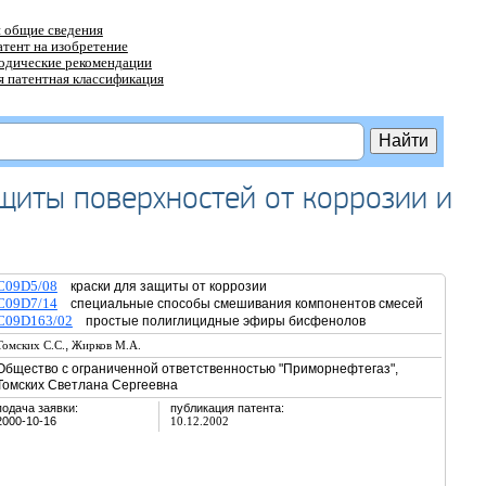
 общие сведения
атент на изобретение
тодические рекомендации
 патентная классификация
щиты поверхностей от коррозии и
C09D5/08
краски для защиты от коррозии
C09D7/14
специальные способы смешивания компонентов смесей
C09D163/02
простые полиглицидные эфиры бисфенолов
,
Томских С.С.
Жирков М.А.
Общество с ограниченной ответственностью "Приморнефтегаз",
Томских Светлана Сергеевна
подача заявки:
публикация патента:
2000-10-16
10.12.2002