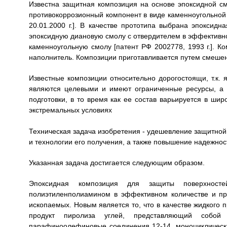
Известна защитная композиция на основе эпоксидной с
противокоррозионный компонент в виде каменноугольной с
20.01.2000 г.]. В качестве прототипа выбрана эпоксид
эпоксидную диановую смолу с отвердителем в эффективн
каменноугольную смолу [патент РФ 2002778, 1993 г.]. К
наполнитель. Композиции приготавливается путем смеше
Известные композиции относительно дорогостоящи, т.к.
являются целевыми и имеют ограниченные ресурсы, а 
подготовки, в то время как ее состав варьируется в шир
экстремальных условиях
Техническая задача изобретения - удешевление защитной
и технологии его получения, а также повышение надежнос
Указанная задача достигается следующим образом.
Эпоксидная композиция для защиты поверхност
полиэтиленполиамином в эффективном количестве и пр
ископаемых. Новым является то, что в качестве жидкого
продукт пиролиза углей, представляющий собой
парафиноолефиновые соединения 12-14, моноциклически