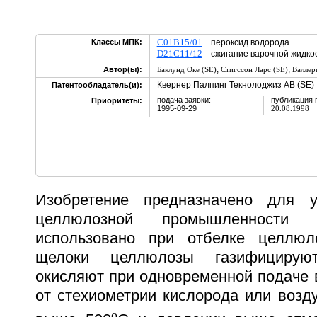
C01B15/01
Классы МПК:
пероксид водорода
D21C11/12
сжигание варочной жидк
,
,
Автор(ы):
Баклунд Оке (SE)
Стигссон Ларс (SE)
Валлер
Квернер Палпинг Текнолоджиз АВ (SE)
Патентообладатель(и):
подача заявки:
публикация 
Приоритеты:
1995-09-29
20.08.1998
Изобретение предназначено для у
целлюлозной промышленност
использовано при отбелке целлюл
щелоки целлюлозы газифицирую
окисляют при одновременной подаче в
от стехиометрии кислорода или возд
o