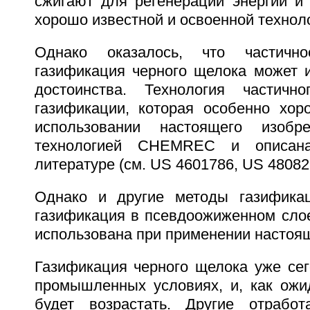
сжигают для регенерации энергии и 
хорошо известной и освоенной технол
Однако оказалось, что частичн
газификация черного щелока может 
достоинства. Технология частичн
газификации, которая особенно хо
использовании настоящего изобре
технологией CHEMREC и описана
литературе (см. US 4601786, US 48082
Однако и другие методы газификац
газификация в псевдоожиженном слое
использована при применении настоящ
Газификация черного щелока уже сег
промышленных условиях, и, как ожид
будет возрастать. Другие отрабо