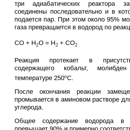
три адиабатических реактора за
соединены последовательно и в кот
подается пар. При этом около 95% мо
газа превращается в водород по реакц
CO + H
O = H
+ CO
2
2
2
Реакция протекает в присутств
содержащего кобальт, молибде
o
температуре 250
C.
После окончания реакции замещ
промывается в аминовом растворе дл
углерода.
Общее содержание водорода в 
превышает 90% и примерно соответств