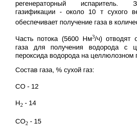
регенераторный испаритель. З
газификации - около 10 т сухого в
обеспечивает получение газа в количе
3
Часть потока (5600 Нм
/ч) отводят 
газа для получения водорода с ц
пероксида водорода на целлюлозном 
Состав газа, % сухой газ:
CO - 12
H
- 14
2
CO
- 15
2