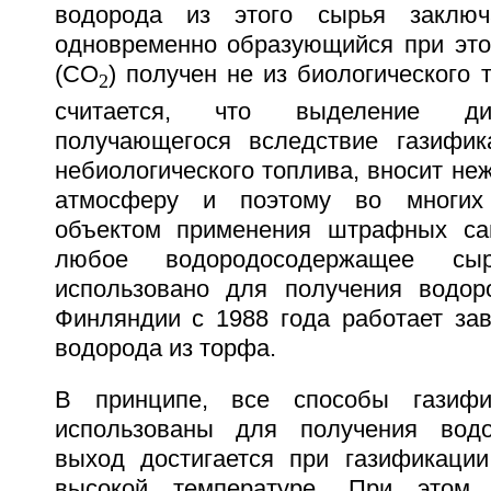
водорода из этого сырья заключ
одновременно образующийся при это
(CO
) получен не из биологического 
2
считается, что выделение дио
получающегося вследствие газифик
небиологического топлива, вносит не
атмосферу и поэтому во многих 
объектом применения штрафных сан
любое водородосодержащее с
использовано для получения водор
Финляндии с 1988 года работает зав
водорода из торфа.
В принципе, все способы газифи
использованы для получения вод
выход достигается при газификаци
высокой температуре. При этом с