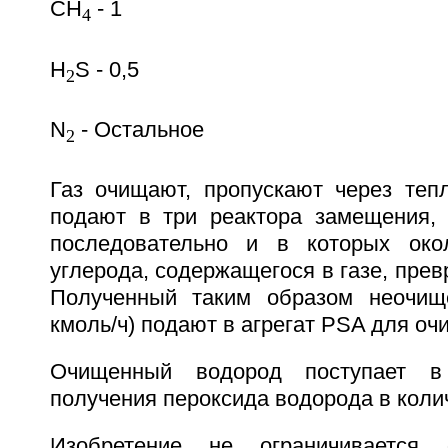
CH
- 1
4
H
S - 0,5
2
N
- Остальное
2
Газ очищают, пропускают через теп
подают в три реактора замещения,
последовательно и в которых ок
углерода, содержащегося в газе, прев
Полученный таким образом неочищ
кмоль/ч) подают в агрегат PSA для очи
Очищенный водород поступает 
получения пероксида водорода в количе
Изобретение не ограничивается