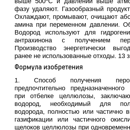
выше 500
C и давлении выше атмо
фазу удаляют. Газообразный продукт
Охлаждают, промывают, очищают абс
амина при переменном давлении. О
Водород используют для гидрогени
антрахинона с получением пер
Производство энергетически выгод
ранее не использованные отходы. 13 з
Формула изобретения
1. Способ получения перок
предпочтительно предназначенного
при отбелке целлюлозы, заключа
водород, необходимый для пол
водорода, полностью или частично 
газификации или частичного окисл
щелоков целлюлозы при одновременно