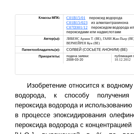
C01B15/01
Классы МПК:
пероксид водорода
C01B15/023
из алкилантрахинона
C07D301/12
пероксидом водорода ил
пероксидами или надкислотами
,
Автор(ы):
ЛИБЕНС Армин Т. (BE)
ГАНИ Жан-Пьер (BE
ВЕРМЕЙРЕН Кун (BE)
СОЛВЕЙ (СОСЬЕТЕ АНОНИМ) (BE)
Патентообладатель(и):
подача заявки:
публикация 
Приоритеты:
2008-03-20
10.12.2012
Изобретение относится к водному
водорода, к способу получения 
пероксида водорода и использованию 
в процессе эпоксидирования олефин
пероксида водорода с концентрацией