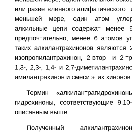
или разветвленного алифатического т
меньшей мере, один атом угле
алкильные цепи содержат менее 9
предпочтительно, менее 6 атомов у
таких алкилантрахинонов являются 2
изопропилантрахинон, 2-втор- и 2-тр
1,3-, 2,3-, 1,4- и 2,7-диметилантрахино
амилантрахинон и смеси этих хинонов
Термин «алкилантрагидрохинон
гидрохиноны, соответствующие 9,10-
описанным выше.
Полученный алкилантрахин