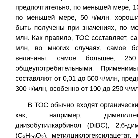
предпочтительно, по меньшей мере, 10
по меньшей мере, 50 ч/млн, хороши
быть получены при значениях, по ме
млн. Как правило, ТОС составляет, са
млн, во многих случаях, самое бо
величины, самое большее, 250
общеупотребительными. Применим
составляют от 0,01 до 500 ч/млн, пред
300 ч/млн, особенно от 100 до 250 ч/мл
В ТОС обычно входят органически
как, например, диметилге
диизобутилкарбинол (DiBC), 2,6-дим
(С
Н
О
), метилциклогексилацетат, 
9
20
2