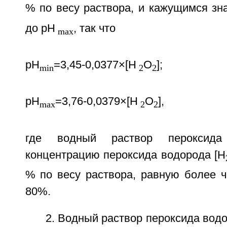
% по весу раствора, и кажущимся зн
до рН
, так что
mах
рН
=3,45-0,0377×[Н
O
];
min
2
2
рН
=3,76-0,0379×[Н
O
],
mах
2
2
где водный раствор пероксида
концентрацию пероксида водорода [Н
% по весу раствора, равную более 
80%.
2. Водный раствор пероксида водо