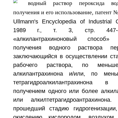
Ullmann's Encyclopedia of Industrial 
1989 г., т. 3, стр. 447-4
«алкилантрахиноновый способ»
получения водного раствора пер
заключающийся в осуществлении ста
рабочего раствора, по меньш
алкилантрахинона и/или, по мен
тетрагидроалкилантрахинона в
получением одного или более алкила
или алкилтетрагидроантрахинона.
прошедший стадию гидрогенизации,
окислению кислородом, воздухом