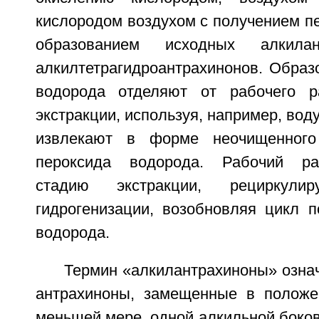
кислородом воздухом с получением п
образованием исходных алкилан
алкилтетрагидроантрахинонов. Образ
водорода отделяют от рабочего р
экстракции, используя, например, вод
извлекают в форме неочищенного
пероксида водорода. Рабочий ра
стадию экстракции, рециркул
гидрогенизации, возобновляя цикл п
водорода.
Термин «алкилантрахиноны» означа
антрахиноны, замещенные в положе
меньшей мере, одной алкильной боко