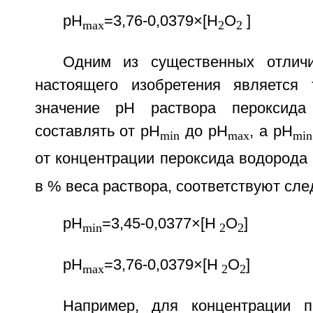
pH
=3,76-0,0379×[Н
О
]
max
2
2
Одним из существенных отличи
настоящего изобретения является 
значение рН раствора пероксида
составлять от pH
до pH
, а pH
min
max
min
от концентрации пероксида водорода 
в % веса раствора, соответствуют с
pH
=3,45-0,0377×[Н
О
]
min
2
2
pH
=3,76-0,0379×[Н
О
]
max
2
2
Например, для концентрации п