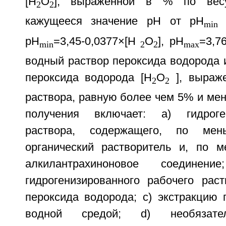
[Н
O
], выраженной в % по весу
2
2
кажущееся значение рН от рН
min
рН
=3,45-0,0377×[Н
O
], рН
=3,7
min
2
2
mах
водный раствор пероксида водорода 
пероксида водорода [Н
O
], выраж
2
2
раствора, равную более чем 5% и ме
получения включает: а) гидроге
раствора, содержащего, по ме
органический растворитель и, по 
алкилантрахиноновое соединен
гидрогенизированного рабочего рас
пероксида водорода; с) экстракцию 
водной средой; d) необязател