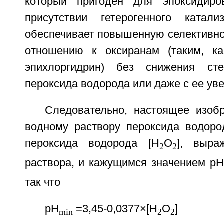
который пригоден для эпоксидир
присутствии гетерогенного катал
обеспечивает повышенную селективно
отношению к оксиранам (таким, ка
эпихлоргидрин) без снижения ст
пероксида водорода или даже с ее ув
Следовательно, настоящее изобр
водному раствору пероксида водоро
пероксида водорода [Н
О
], выр
2
2
раствора, и кажущимся значением рН
так что
pH
=3,45-0,0377×[Н
О
]
min
2
2