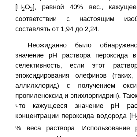
[Н
О
], равной 40% вес., кажуще
2
2
соответствии с настоящим изо
составлять от 1,94 до 2,24.
Неожиданно было обнаружен
значение рН раствора пероксида в
селективность, если этот раств
эпоксидирования олефинов (таких,
аллилхлорид) с получением окси
пропиленоксид и эпихлоргидрин). Так
что кажущееся значение рН рас
концентрации пероксида водорода [Н
% веса раствора. Использование р