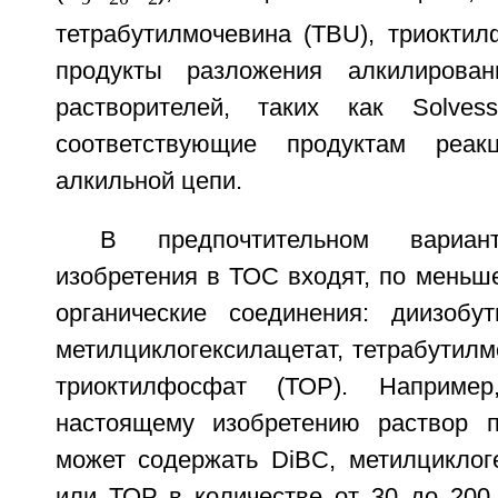
тетрабутилмочевина (TBU), триоктил
продукты разложения алкилирован
растворителей, таких как Solves
соответствующие продуктам реак
алкильной цепи.
В предпочтительном вариан
изобретения в ТОС входят, по меньш
органические соединения: диизобут
метилциклогексилацетат, тетрабутилм
триоктилфосфат (ТОР). Например
настоящему изобретению раствор п
может содержать DiBC, метилциклоге
или ТОР в количестве от 30 до 200 