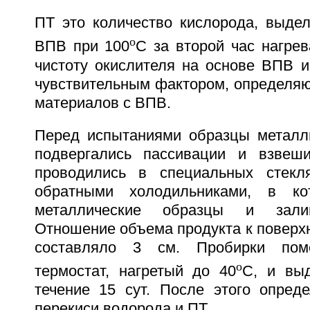
ПТ это количество кислорода, выде
о
ВПВ при 100
С за второй час нагрев
чистоту окислителя на основе ВПВ и
чувствительным фактором, определя
материалов с ВПВ.
Перед испытаниями образцы металл
подвергались пассивации и взвеши
проводились в специальных стекл
обратными холодильниками, в ко
металлические образцы и залив
Отношение объема продукта к поверхн
составляло 3 см. Пробирки по
о
термостат, нагретый до 40
С, и вы
течение 15 сут. После этого опред
перекиси водорода и ПТ.