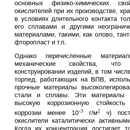
основных физико-химических свой
окислителей при их производстве, хр
в условиях длительного контакта то
его сплавами и другими неогранич
материалами, такими, как олово, тант
фторопласт и т.п.
Однако перечисленные материа
механические свойства, что
конструировании изделий, в том числе
торпед, работающих на ВПВ, исполь
прочные материалы высоколегиров
стали и сплавы. Эти материалы 
высокую коррозионную стойкость
-3
2
коррозии менее 10
г/м
ч) пост
окислители каталитически активным
Когда их концентрация достигает та