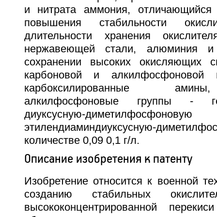
и нитрата аммония, отличающийся 
повышения стабильности окисли
длительности хранения окислите
нержавеющей стали, алюминия и
сохранении высоких окисляющих св
карбоновой и алкилфосфоновой к
карбоксилированные амин
алкилфосфоновые группы - гек
диуксусную-диметилфосфонов
этилендиаминдиуксусную-диметилфо
количестве 0,09 0,1 г/л.
Описание изобретения к патенту
Изобретение относится к военной тех
созданию стабильных окисли
высококонцентрированной перекис