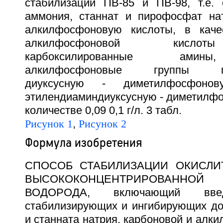
стабилизации ПВ-85 и ПВ-98, т.е.
аммония, станнат и пирофосфат на
алкилфосфоновую кислоты, в каче
алкилфосфоновой кислот
карбоксилированные амин
алкилфосфоновые группы гек
диуксусную - диметилфосфоно
этилендиаминдиуксусную - диметилфо
количестве 0,09 0,1 г/л. 3 табл.
Рисунок 1
,
Рисунок 2
Формула изобретения
СПОСОБ СТАБИЛИЗАЦИИ ОКИСЛИ
ВЫСОКОКОНЦЕНТРИРОВАН
ВОДОРОДА, включающий вв
стабилизирующих и ингибирующих д
и станната натрия, карбоновой и алк