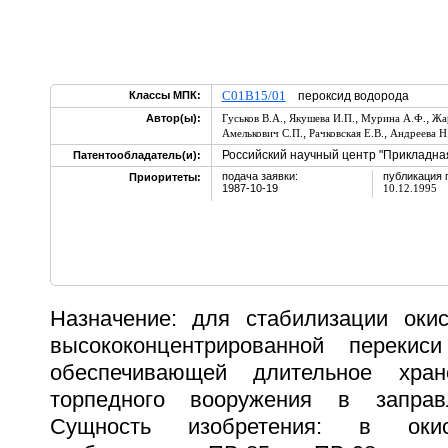
C01B15/01
Классы МПК:
пероксид водорода
,
,
,
Автор(ы):
Гуськов В.А.
Якушева И.П.
Мурина А.Ф.
Жар
,
,
Амелькович С.П.
Рачковская Е.В.
Андреева Н
Российский научный центр "Прикладна
Патентообладатель(и):
подача заявки:
публикация 
Приоритеты:
1987-10-19
10.12.1995
Назначение: для стабилизации оки
высококонцентрированной перекис
обеспечивающей длительное хран
торпедного вооружения в заправ
Сущность изобретения: в окис