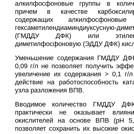
алкилфосфоновые группы в количес
причем в качестве карбоксили
содержащих алкилфосфоновые
гексаметилендиаминдиуксусную-дим
(ГМДДУ ДФК) или этилендиа
диметилфосфоновую (ЭДДУ ДФК) кисл
Уменьшение содержания ГМДДУ ДФ
0,09 г/л не позволяет получить эффе
увеличение их содержания > 0,1 г/л
действие на работоспособность ката
узла разложения ВПВ.
Вводимое количество ГМДДУ Д
практически не оказывает влиян
окислителей на основе ВПВ (рН 5,
позволяет сохранить их высокие оки