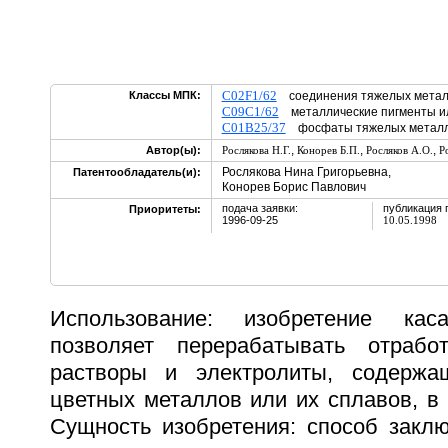
C02F1/62
Классы МПК:
соединения тяжелых метал
C09C1/62
металлические пигменты и
C01B25/37
фосфаты тяжелых метал
,
,
,
Автор(ы):
Рослякова Н.Г.
Конорев Б.П.
Росляков А.О.
Р
Рослякова Нина Григорьевна,
Патентообладатель(и):
Конорев Борис Павлович
подача заявки:
публикация 
Приоритеты:
1996-09-25
10.05.1998
Использование: изобретение кас
позволяет перерабатывать отрабо
растворы и электролиты, содерж
цветных металлов или их сплавов, в
Сущность изобретения: способ заклю