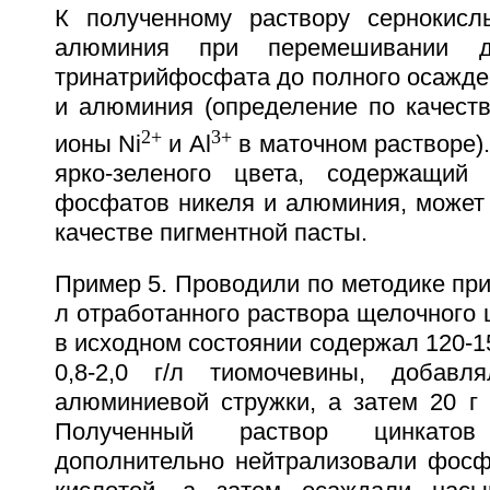
К полученному раствору сернокисл
алюминия при перемешивании д
тринатрийфосфата до полного осажде
и алюминия (определение по качест
2+
3+
ионы Ni
и Al
в маточном растворе)
ярко-зеленого цвета, содержащий
фосфатов никеля и алюминия, может 
качестве пигментной пасты.
Пример 5. Проводили по методике прим
л отработанного раствора щелочного 
в исходном состоянии содержал 120-15
0,8-2,0 г/л тиомочевины, добав
алюминиевой стружки, а затем 20 г
Полученный раствор цинкато
дополнительно нейтрализовали фосф