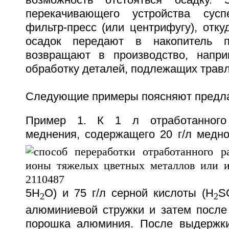
возможность отстояться осадку.
перекачивающего устройства сус
фильтр-пресс (или центрифугу), отк
осадок передают в накопитель п
возвращают в производство, напри
обработку деталей, подлежащих трав
Следующие примеры поясняют предла
Пример 1. К 1 л отработанного 
меднения, содержащего 20 г/л медн
5H
O) и 75 г/л серной кислоты (H
S
2
2
алюминиевой стружки и затем после 
порошка алюминия. После выдержки