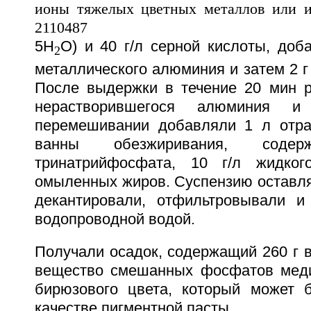
5H
O) и 40 г/л серной кислоты, доб
2
металлического алюминия и затем 2 
После выдержки в течение 20 мин р
нерастворившегося алюминия и
перемешивании добавляли 1 л отра
ванны обезжиривания, сод
тринатрийфосфата, 10 г/л жидко
омыленных жиров. Суспензию оставля
декантировали, отфильтровывали и
водопроводной водой.
Получали осадок, содержащий 260 г в
вещество смешанных фосфатов меди
бирюзового цвета, который может 
качестве пигментной пасты.