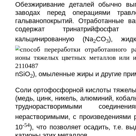
Обезжиривание деталей обычно вы
заводах перед операциями травл
гальванопокрытий. Отработанные в
содержат тринатрийфосфат 
кальцинированную (Na
CO
), жид
2
3
nSiO
), омыленные жиры и другие при
2
Соли ортофосфорной кислоты тяжелы
(медь, цинк, никель, алюминий, кобал
труднорастворимыми соединени
нерастворимыми, с произведениями 
-54
10
), что позволяет осадить, т.е. в
катионы этих металлов.