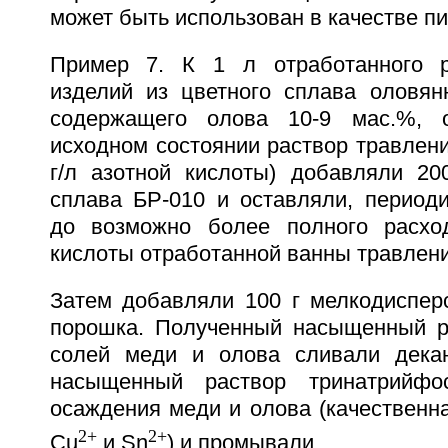
может быть использован в качестве пи
Пример 7. К 1 л отработанного р
изделий из цветного сплава оловян
содержащего олова 10-9 мас.%, 
исходном состоянии раствор травлен
г/л азотной кислоты) добавляли 20
сплава БР-010 и оставляли, период
до возможно более полного расход
кислоты отработанной ванны травлени
Затем добавляли 100 г мелкодиспер
порошка. Полученный насыщенный р
солей меди и олова сливали декан
насыщенный раствор тринатрийфо
осаждения меди и олова (качественн
2+
2+
Cu
и Sn
) и промывали.