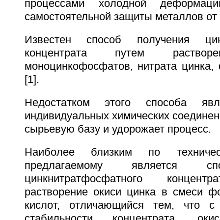
процессами холодной деформац
самостоятельной защиты металлов от 
Известен способ получения цинк
концентрата путем раств
моноцинкофосфатов, нитрата цинка,
[1].
Недостатком этого способа явл
индивидуальных химических соединени
сырьевую базу и удорожает процесс.
Наиболее близким по техниче
предлагаемому является сп
цинкнитратфосфатного концент
растворение окиси цинка в смеси ф
кислот, отличающийся тем, что 
стабильности концентрата, ок