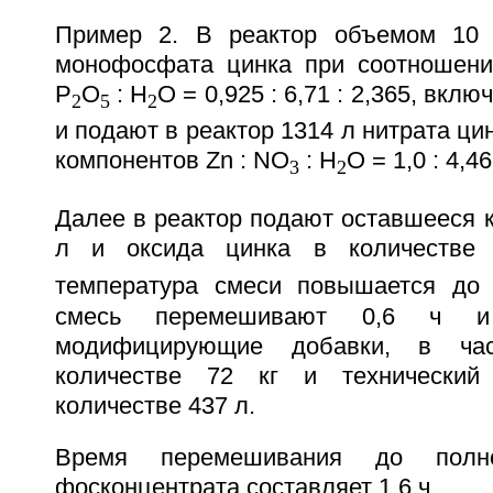
Пример 2. В реактор объемом 10
монофосфата цинка при соотношени
P
O
: H
O = 0,925 : 6,71 : 2,365, вк
2
5
2
и подают в реактор 1314 л нитрата ци
компонентов Zn : NO
: H
O = 1,0 : 4,46
3
2
Далее в реактор подают оставшееся 
л и оксида цинка в количестве 
температура смеси повышается до
смесь перемешивают 0,6 ч 
модифицирующие добавки, в час
количестве 72 кг и технический
количестве 437 л.
Время перемешивания до полно
фосконцентрата составляет 1,6 ч.