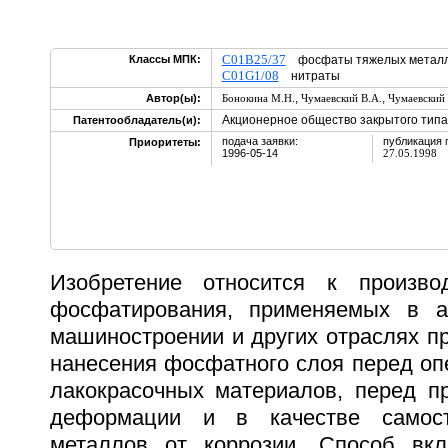
C01B25/37
Классы МПК:
фосфаты тяжелых метал
C01G1/08
нитраты
,
,
Автор(ы):
Бонокина М.Н.
Чумаевский В.А.
Чумаевский 
Акционерное общество закрытого типа
Патентообладатель(и):
подача заявки:
публикация 
Приоритеты:
1996-05-14
27.05.1998
Изобретение относится к производ
фосфатирования, применяемых в ав
машиностроении и других отраслях п
нанесения фосфатного слоя перед оп
лакокрасочных материалов, перед п
деформации и в качестве самост
металлов от коррозии. Способ вк