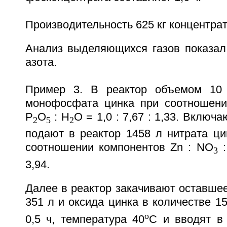
Производительность 625 кг концентрат
Анализ выделяющихся газов показал 
азота.
Пример 3. В реактор объемом 10
монофосфата цинка при соотношени
P
O
: H
O = 1,0 : 7,67 : 1,33. Вклю
2
5
2
подают в реактор 1458 л нитрата ц
соотношении компонентов Zn : NO
:
3
3,94.
Далее в реактор закачивают оставше
351 л и оксида цинка в количестве 1
o
0,5 ч, температура 40
C и вводят в