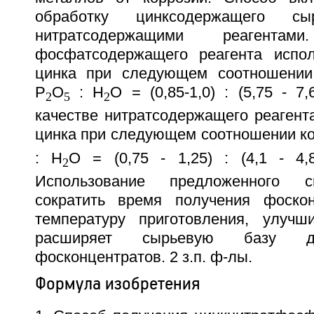
обработку цинксодержащего 
нитратсодержащими реагента
фосфатсодержащего реагента испо
цинка при следующем соотношении 
Р
O
: Н
O = (0,85-1,0) : (5,75 - 7,
2
5
2
качестве нитратсодержащего реагент
цинка при следующем соотношении ко
: H
O = (0,75 - 1,25) : (4,1 - 4,8
2
Использование предложенного с
сократить время получения фоскон
температуру приготовления, улучш
расширяет сырьевую базу дл
фосконцентратов. 2 з.п. ф-лы.
Формула изобретения