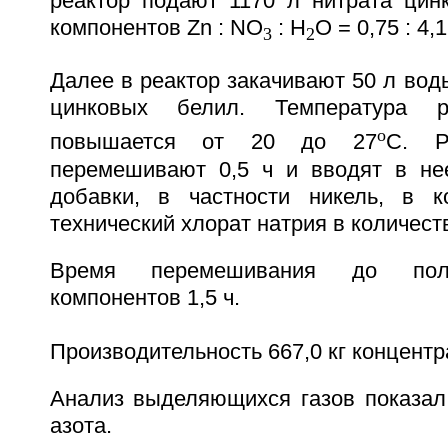
реактор подают 1170 л нитрата цин
компонентов Zn : NO
: H
O = 0,75 : 4,1
3
2
Далее в реактор закачивают 50 л воды
цинковых белил. Температура р
o
повышается от 20 до 27
C. Р
перемешивают 0,5 ч и вводят в н
добавки, в частности никель, в к
технический хлорат натрия в количеств
Время перемешивания до полн
компонентов 1,5 ч.
Производительность 667,0 кг концентр
Анализ выделяющихся газов показал 
азота.