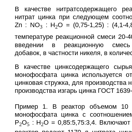
В качестве нитратсодержащего реа
нитрат цинка при следующем соотн
Zn : NO
: H
O = (0,75-1,25) : (4,1-4,
3
2
температуре реакционной смеси 20-4
введении в реакционную смесь
добавок, в частности никеля, в количес
В качестве цинксодержащего сырья
монофосфата цинка используется от
цинковая стружка, для производства н
производства изгарь цинка ГОСТ 1639-
Пример 1. В реактор объемом 10
монофосфата цинка с соотношением
P
O
: H
O = 0,85:5,75:3,4. Включаю
2
5
2