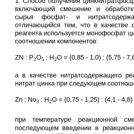
1. Способ получения цинкнитратфосф
включающий смешение и обработк
сырья фосфат- и нитратсодержа
отличающийся тем, что в качестве
реагента используется монофосфат ц
соотношении компонентов:
ZN : P
O
: H
O = (0,85 - 1,0) : (5,75 - 7,6
2
5
2
а в качестве нитратсодержащего реа
нитрат цинка при следующем соотнош
Zn : No
: H
O = (0,75 - 1,25) : (4,1 - 4,8)
3
2
при температуре реакционной с
последующем введении в реакционн