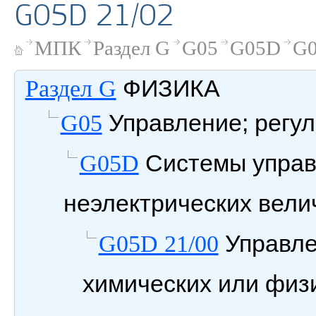
G05D 21/02
МПК
Раздел G
G05
G05D
G0
ФИЗИКА
Раздел G
Управление; регу
G05
Системы управ
G05D
неэлектрических вели
Управле
G05D 21/00
химических или физ