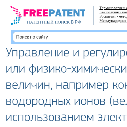
Терминология и 
Как получить па
Роспатент - мет
Международная 
В РФ
ПАТЕНТНЫЙ ПОИСК
Управление и регулир
или физико-химическ
величин, например к
водородных ионов (вел
использованием элект