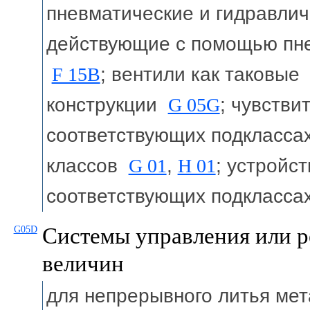
пневматические и гидравлич
действующие с помощью пне
F 15B
; вентили как таковы
конструкции
G 05G
; чувстви
соответствующих подкласса
классов
G 01
,
H 01
; устройс
соответствующих подкласса
Системы управления или р
G05D
величин
для непрерывного литья м