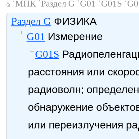
МПК
Раздел G
G01
G01S
G0
ФИЗИКА
Раздел G
Измерение
G01
Радиопеленгаци
G01S
расстояния или скоро
радиоволн; определе
обнаружение объектов
или переизлучения ра