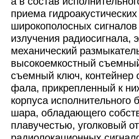
а в состав исполнительног
приема гидроакустических
широкополосных сигналов 
излучения радиосигнала, 
механический размыкатель
высокоемкостный съемный
съемный ключ, контейнер
фала, прикрепленный к ни
корпуса исполнительного б
шара, обладающего собст
плавучестью, уголковый о
радиолокационных сигнал