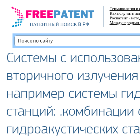
Терминология и 
Как получить па
Роспатент - мет
Международная 
В РФ
ПАТЕНТНЫЙ ПОИСК
Системы с использов
вторичного излучения 
например системы гид
станций: .комбинации 
гидроакустических ст