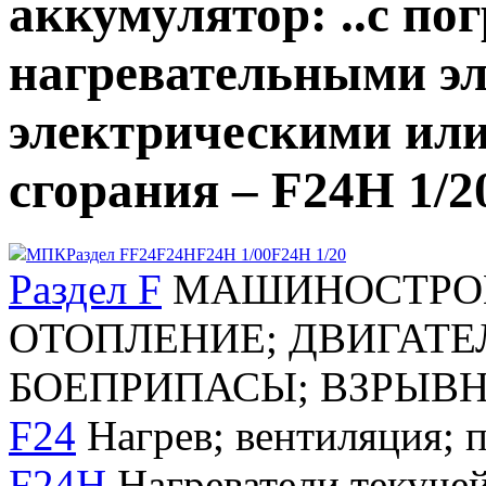
аккумулятор: ..с п
нагревательными э
электрическими ил
сгорания – F24H 1/2
МПК
Раздел F
F24
F24H
F24H 1/00
F24H 1/20
Раздел F
МАШИНОСТРОЕ
ОТОПЛЕНИЕ; ДВИГАТЕ
БОЕПРИПАСЫ; ВЗРЫВ
F24
Нагрев; вентиляция; 
F24H
Нагреватели текучей