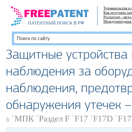
Терминология и 
Как получить па
Роспатент - мет
Международная 
В РФ
ПАТЕНТНЫЙ ПОИСК
Защитные устройства 
наблюдения за оборуд
наблюдения, предотв
обнаружения утечек –
МПК
Раздел F
F17
F17D
F17