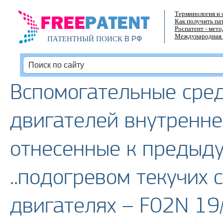
Терминология и 
Как получить па
Роспатент - мет
Международная 
В РФ
ПАТЕНТНЫЙ ПОИСК
Вспомогательные сред
двигателей внутренне
отнесенные к предыд
..подогревом текучих 
двигателях – F02N 19