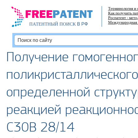
Терминология и 
Как получить па
Роспатент - мет
Международная 
В РФ
ПАТЕНТНЫЙ ПОИСК
Получение гомогенно
поликристаллического
определенной структур
реакцией реакционнос
C30B 28/14