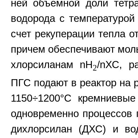
ней объемной доли тетр
водорода с температурой 
счет рекуперации тепла о
причем обеспечивают мол
хлорсиланам nН
/nХС, р
2
ПГС подают в реактор на 
1150÷1200°С кремниевые
одновременно процессов 
дихлорсилан (ДХС) и во