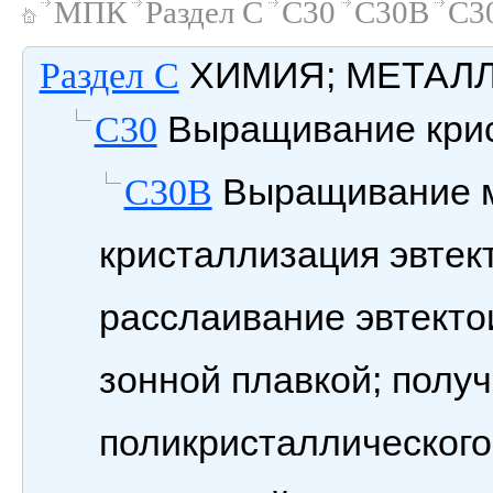
МПК
Раздел C
C30
C30B
C3
ХИМИЯ; МЕТАЛ
Раздел C
Выращивание кри
C30
Выращивание м
C30B
кристаллизация эвтек
расслаивание эвтекто
зонной плавкой; получ
поликристаллического