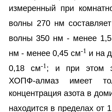
измеренный при комнатн
волны 270 нм составляет
волны 350 нм - менее 1,5
-1
нм - менее 0,45 см
и на д
-1
0,18 см
; и при этом э
ХОПФ-алмаз имеет т
концентрация азота в до
находится в пределах от 1