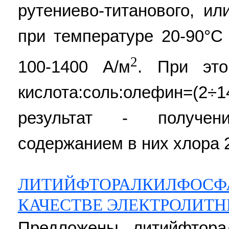
рутениево-титанового, ил
при температуре 20-90°С
2
100-1400 А/м
. При это
кислота:соль:олефин=(2÷14
результат - получе
содержанием в них хлора 21
ЛИТИЙФТОРАЛКИЛФОСФА
КАЧЕСТВЕ ЭЛЕКТРОЛИТ
Предложены литийфтора