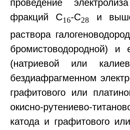
проведение электрол
фракций C
-C
и выше 
16
28
раствора галогеноводоро
бромистоводородной) и 
(натриевой или калие
бездиафрагменном электр
графитового или платино
окисно-рутениево-титанов
катода и графитового или