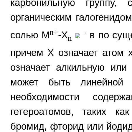
карбонильную группу, 
органическим галогенидо
n+
-
солью М
-Х
в по сущ
n
причем X означает атом 
означает алкильную или 
может быть линейной 
необходимости содер
гетероатомов, таких как
бромид, фторид или йодид