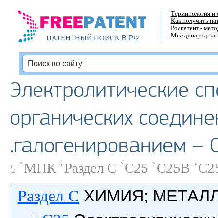
Терминология и 
Как получить па
Роспатент - мет
Международная 
В РФ
ПАТЕНТНЫЙ ПОИСК
Электролитические сп
органических соедине
.галогенированием – 
МПК
Раздел C
C25
C25B
C2
ХИМИЯ; МЕТАЛ
Раздел C