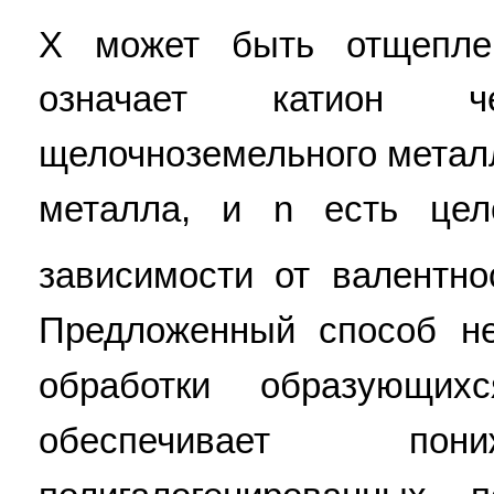
X может быть отщеплен
означает катион че
щелочноземельного метал
металла, и n есть це
зависимости от валентн
Предложенный способ не
обработки образующих
обеспечивает пон