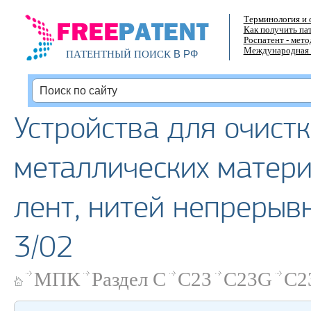
Терминология и 
Как получить па
Роспатент - мет
Международная 
В РФ
ПАТЕНТНЫЙ ПОИСК
Устройства для очист
металлических матери
лент, нитей непрерыв
3/02
МПК
Раздел C
C23
C23G
C2