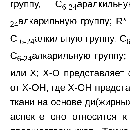
группу, С
аралкиль
6-24
алкарильную группу; R*
24
С
алкильную группу, С
6-24
С
алкарильную группу;
6-24
или X; Х-О представляет 
от Х-ОН, где Х-ОН предст
ткани на основе ди(жирны
аспекте оно относится к