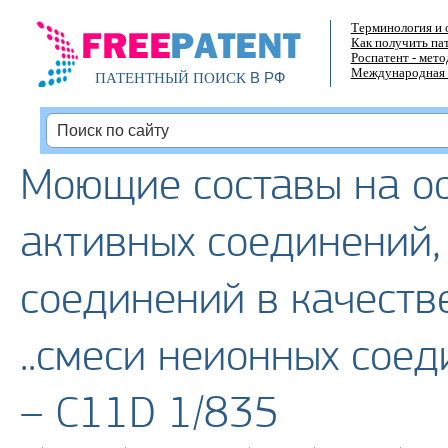
Терминология и 
Как получить па
Роспатент - мет
Международная 
В РФ
ПАТЕНТНЫЙ ПОИСК
Моющие составы на ос
активных соединений,
соединений в качеств
..смеси неионных сое
– C11D 1/835