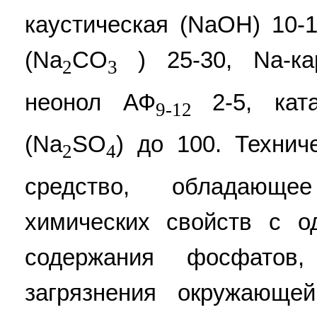
каустическая (NaOH) 10-
(Na
CO
) 25-30, Na-ка
2
3
неонол АФ
2-5, ка
9-12
(Na
SO
) до 100. Технич
2
4
средство, обладающе
химических свойств с 
содержания фосфатов
загрязнения окружающе