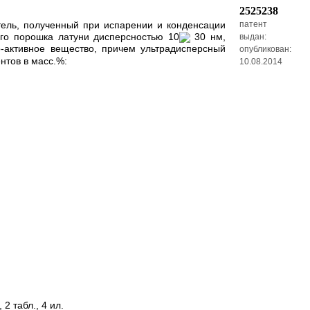
2525238
ель, полученный при испарении и конденсации
патент
го порошка латуни дисперсностью 10
30 нм,
выдан:
-активное вещество, причем ультрадисперсный
опубликован:
нтов в масс.%:
10.08.2014
 табл., 4 ил.