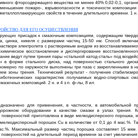
вного фторсодержащего вещества не менее 40% 0,02-0,1; органи
- уменьшение пожаро-, взрывоопасности и токсичности композици
еталлоплакирующих свойств в течение длительного времени. 1 н. и 
РОЙСТВО ДЛЯ ЕГО ОСУЩЕСТВЛЕНИЯ
кирующих присадок к смазочным композициям, содержащим тверд
а, цинка, никеля с размерами частиц 15-50 нм. Способ включа
ом растворе электролита с растворимым анодом из восстанавливае
охимическое восстановление и диспергирование восстановленно
ание ведут путем трения пары «стальной катод-сталь» под воздей
н в форме стального диска, над поверхностью стального диск
вномерно по окружности выполнены три паза с закрепленными в н
ием зоны трения. Технический результат - получение стабилизиро
иботехнических характеристик получаемых водно-спиртовых см
азочных композиций. 2 н. и 4 з.п. ф-лы, 8 ил.
едназначено для применения, в частности, в автомобильной 
орожном оборудовании в качестве смазки в узлах трения. 
 поверхностей приготовлена в виде мелкодисперсного порошка, 
 мелкодисперсный порошок Cu в количестве от 0,1 до 4 мас.%. Т
с.%. Максимальный размер частиц порошка составляет 15 мкм. 
поверхностей на длительный период времени за счет увеличения 