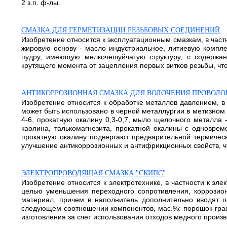
2 з.п. ф-лы.
СМАЗКА ДЛЯ ГЕРМЕТИЗАЦИИ РЕЗЬБОВЫХ СОЕДИНЕНИЙ
Изобретение относится к эксплуатационным смазкам, в част
жировую основу - масло индустриальное, литиевую компл
пудру, имеющую мелкочешуйчатую структуру, с содержа
крутящего момента от зацепления первых витков резьбы, что
АНТИКОРРОЗИОННАЯ СМАЗКА ДЛЯ ВОЛОЧЕНИЯ ПРОВОЛОК
Изобретение относится к обработке металлов давлением, в 
может быть использовано в черной металлургии в метизном 
4-6, прокатную окалину 0,3-0,7, мыло щелочного металла
каолина, талькомагнезита, прокатной окалины с одновре
прокатную окалину подвергают предварительной термическ
улучшение антикоррозионных и антифрикционных свойств, что
ЭЛЕКТРОПРОВОДЯЩАЯ СМАЗКА "СКИПС"
Изобретение относится к электротехнике, в частности к э
целью уменьшения переходного сопротивления, коррозио
материал, причем в наполнитель дополнительно вводят п
следующем соотношении компонентов, мас.%: порошок графи
изготовления за счет использования отходов медного произв