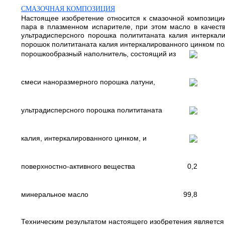
СМАЗОЧНАЯ КОМПОЗИЦИЯ
Настоящее изобретение относится к смазочной композици
пара в плазменном испарителе, при этом масло в качест
ультрадисперсного порошка полититаната калия интеркал
порошок полититаната калия интеркалированного цинком п
порошкообразный наполнитель, состоящий из
смеси наноразмерного порошка латуни,
ультрадисперсного порошка полититаната
калия, интеркалированного цинком, и
поверхностно-активного вещества
0,2
минеральное масло
99,8
Техническим результатом настоящего изобретения является 