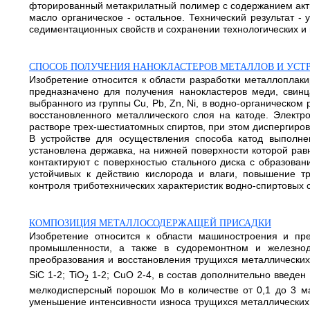
фторированный метакрилатный полимер с содержанием акти
масло органическое - остальное. Технический результат 
седиментационных свойств и сохранении технологических и м
СПОСОБ ПОЛУЧЕНИЯ НАНОКЛАСТЕРОВ МЕТАЛЛОВ И УСТ
Изобретение относится к области разработки металлопла
предназначено для получения нанокластеров меди, свинц
выбранного из группы Cu, Pb, Zn, Ni, в водно-органическ
восстановленного металлического слоя на катоде. Электр
растворе трех-шестиатомных спиртов, при этом диспергиров
В устройстве для осуществления способа катод выполне
установлена державка, на нижней поверхности которой ра
контактируют с поверхностью стального диска с образован
устойчивых к действию кислорода и влаги, повышение тр
контроля триботехнических характеристик водно-спиртовых см
КОМПОЗИЦИЯ МЕТАЛЛОСОДЕРЖАЩЕЙ ПРИСАДКИ
Изобретение относится к области машиностроения и пр
промышленности, а также в судоремонтном и железнод
преобразования и восстановления трущихся металлических
SiC 1-2; TiO
1-2; CuO 2-4, в состав дополнительно введен
2
мелкодисперсный порошок Мо в количестве от 0,1 до 3 ма
уменьшение интенсивности износа трущихся металлических 