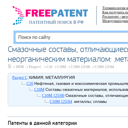
Терминология и
Как получить п
Роспатент - ме
Международная
В РФ
ПАТЕНТНЫЙ ПОИСК
Смазочные составы, отличающиес
неорганическим материалом: .ме
МПК
Раздел C
C10
C10M
C10M 125/00
C10M 125/04
ХИМИЯ; МЕТАЛЛУРГИЯ
Раздел C
Нефтяная, газовая и коксохимическая промышлен
C10
Составы смазочных материалов; использова
C10M
Смазочные составы, отличающие
C10M 125/00
.металлы; сплавы
C10M 125/04
Патенты в данной категории