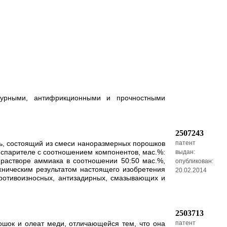
атурными, антифрикционными и прочностными
2507243
ь, состоящий из смеси наноразмерных порошков
патент
спарителе с соотношением компонентов, мас.%:
выдан:
растворе аммиака в соотношении 50:50 мас.%,
опубликован:
хническим результатом настоящего изобретения
20.02.2014
противоизносных, антизадирных, смазывающих и
2503713
ошок и олеат меди, отличающейся тем, что она
патент