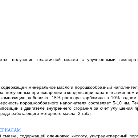
ляется получение пластичной смазки с улучшенными темпер
, содержащей минеральное масло и порошкообразный наполнител
а, полученных при испарении и конденсации пара в плазменном и
в композицию добавляют 15% раствора карбамида в 10% водном 
ерсность порошкообразного наполнителя составляет 5-10 нм. Те
позиции в двигателе внутреннего сгорания за счет улучшения 
реде работающего моторного масла. 2 табл.
ТЕРИАЛАМ
й смазке, содержащей олеиновую кислоту, ультрадисперсный пор