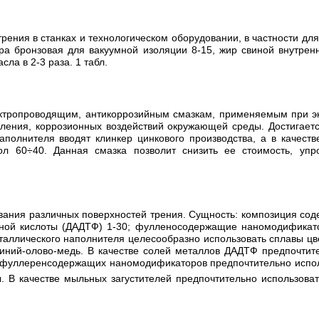
рения в станках и технологическом оборудовании, в частности для
ра бронзовая для вакуумной изоляции 8-15, жир свиной внутренн
ла в 2-3 раза. 1 табл.
электропроводящим, антикоррозийным смазкам, применяемым при э
вления, коррозионных воздействий окружающей среды. Достигаетс
аполнителя вводят клинкер цинкового производства, а в качес
ол 60÷40. Данная смазка позволит снизить ее стоимость, упр
вания различных поверхностей трения. Сущность: композиция сод
ной кислоты (ДАДТФ) 1-30; фулленосодержащие наномодификатор
еталлического наполнителя целесообразно использовать сплавы ц
миний-олово-медь. В качестве солей металлов ДАДТФ предпочтите
е фуллеренсодержащих наномодификаторов предпочтительно испол
 В качестве мыльных загустителей предпочтительно использоват