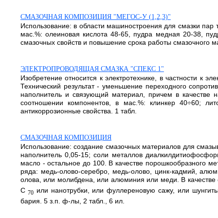
СМАЗОЧНАЯ КОМПОЗИЦИЯ "МЕГОС-У (1,2,3)"
Использование: в области машиностроения для смазки пар т
мас.%: олеиновая кислота 48-65, пудра медная 20-38, пуд
смазочных свойств и повышение срока работы смазочного мас
ЭЛЕКТРОПРОВОДЯЩАЯ СМАЗКА "СПЕКС 1"
Изобретение относится к электротехнике, в частности к 
Технический результат - уменьшение переходного сопроти
наполнитель и связующий материал, причем в качестве н
соотношении компонентов, в мас.%: клинкер 40÷60; лит
антикоррозионные свойства. 1 табл.
СМАЗОЧНАЯ КОМПОЗИЦИЯ
Использование: создание смазочных материалов для смазы
наполнитель 0,05-15; соли металлов диалкилдитиофосфор
масло - остальное до 100. В качестве порошкообразного м
ряда: медь-олово-серебро, медь-олово, цинк-кадмий, алю
олова, или молибдена, или алюминия или меди. В качеств
C
или нанотрубки, или фуллереновую сажу, или шунгиты.
70
бария. 5 з.п. ф-лы, 2 табл., 6 ил.