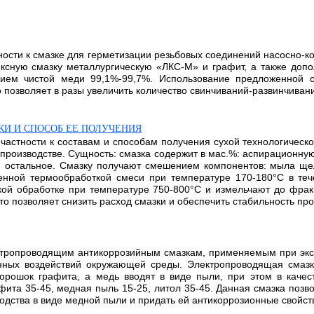
ности к смазке для герметизации резьбовых соединений насосно-
ексную смазку металлургическую «ЛКС-М» и графит, а также до
нием чистой меди 99,1%-99,7%. Использование предложенной с
 позволяет в разы увеличить количество свинчиваний-развинчивани
И И СПОСОБ ЕЕ ПОЛУЧЕНИЯ
частности к составам и способам получения сухой технологическ
производстве. Сущность: смазка содержит в мас.%: аспирационную 
 - остальное. Смазку получают смешением компонентов: мыла ще
менной термообработкой смеси при температуре 170-180°С в те
ой обработке при температуре 750-800°С и измельчают до фракц
 позволяет снизить расход смазки и обеспечить стабильность проц
лектропроводящим антикоррозийным смазкам, применяемым при эк
нных воздействий окружающей среды. Электропроводящая смазк
орошок графита, а медь вводят в виде пыли, при этом в качес
та 35-45, медная пыль 15-25, литол 35-45. Данная смазка позвол
одства в виде медной пыли и придать ей антикоррозионные свойств