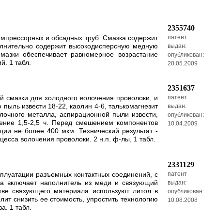
2355740
компрессорных и обсадных труб. Смазка содержит
патент
полнительно содержит высокодисперсную медную
выдан:
мазки обеспечивает равномерное возрастание
опубликован:
й. 1 табл.
20.05.2009
2351637
ой смазки для холодного волочения проволоки, и
патент
пыль извести 18-22, каолин 4-6, талькомагнезит
выдан:
лочного металла, аспирационной пыли извести,
опубликован:
чение 1,5-2,5 ч. Перед смешением компонентов
10.04.2009
ии не более 400 мкм. Технический результат -
есса волочения проволоки. 2 н.п. ф-лы, 1 табл.
2331129
сплуатации разъемных контактных соединений, с
патент
а включает наполнитель из меди и связующий
выдан:
тве связующего материала используют литол в
опубликован:
ит снизить ее стоимость, упростить технологию
10.08.2008
а. 1 табл.