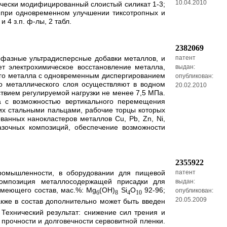
10.04.2010
чески модифицированный слоистый силикат 1-3;
и при одновременном улучшении тиксотропных и
4 з.п. ф-лы, 2 табл.
2382069
офазные ультрадисперсные добавки металлов, и
патент
ет электрохимическое восстановление металла,
выдан:
мого металла с одновременным диспергированием
опубликован:
го металлического слоя осуществляют в водном
20.02.2010
ствием регулируемой нагрузки не менее 7,5 МПа.
а с возможностью вертикального перемещения
их стальными пальцами, рабочие торцы которых
ванных нанокластеров металлов Cu, Pb, Zn, Ni,
азочных композиций, обеспечение возможности
2355922
промышленности, в оборудовании для пищевой
патент
Композиция металлосодержащей присадки для
выдан:
имеющего состав, мас.%: Mg
(OH)
Si
O
92-96;
опубликован:
6
8
4
10
20.05.2009
акже в состав дополнительно может быть введен
Технический результат: снижение сил трения и
прочности и долговечности сервовитной пленки.