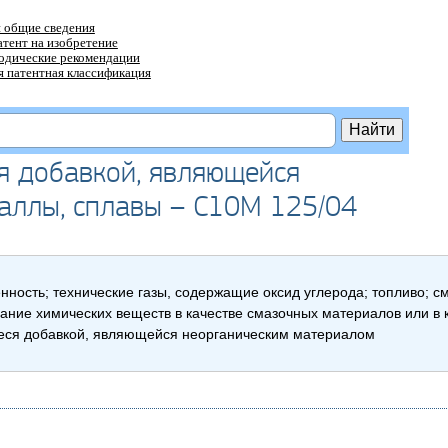
 общие сведения
атент на изобретение
тодические рекомендации
 патентная классификация
я добавкой, являющейся
таллы, сплавы – C10M 125/04
ность; технические газы, содержащие оксид углерода; топливо; 
ние химических веществ в качестве смазочных материалов или в 
ся добавкой, являющейся неорганическим материалом