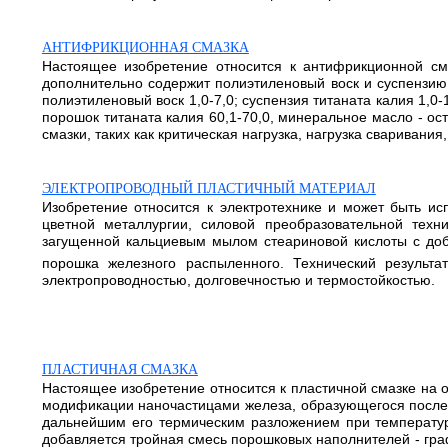
АНТИФРИКЦИОННАЯ СМАЗКА
Настоящее изобретение относится к антифрикционной см
дополнительно содержит полиэтиленовый воск и суспензию
полиэтиленовый воск 1,0-7,0; суспензия титаната калия 1,0
порошок титаната калия 60,1-70,0, минеральное масло - о
смазки, таких как критическая нагрузка, нагрузка сваривани
ЭЛЕКТРОПРОВОДНЫЙ ПЛАСТИЧНЫЙ МАТЕРИАЛ
Изобретение относится к электротехнике и может быть ис
цветной металлургии, силовой преобразовательной техн
загущенной кальциевым мылом стеариновой кислоты с доб
порошка железного распыленного. Технический результ
электропроводностью, долговечностью и термостойкостью.
ПЛАСТИЧНАЯ СМАЗКА
Настоящее изобретение относится к пластичной смазке на 
модификации наночастицами железа, образующегося после 
дальнейшим его термическим разложением при температур
добавляется тройная смесь порошковых наполнителей - графи