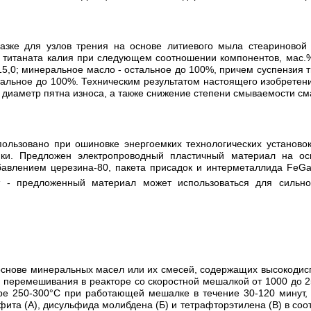
азке для узлов трения на основе литиевого мыла стеариновой
 титаната калия при следующем соотношении компонентов, мас.%:
-15,0; минеральное масло - остальное до 100%, причем суспензия 
стальное до 100%. Техническим результатом настоящего изобретен
я, диаметр пятна износа, а также снижение степени смываемости см
пользовано при ошиновке энергоемких технологических установо
ики. Предложен электропроводный пластичный материал на осн
авлением церезина-80, пакета присадок и интерметаллида FeG
ат - предложенный материал может использоваться для сильн
основе минеральных масел или их смесей, содержащих высокодис
перемешивания в реакторе со скоростной мешалкой от 1000 до 2
е 250-300°C при работающей мешалке в течение 30-120 минут, 
та (А), дисульфида молибдена (Б) и тетрафторэтилена (В) в соотн