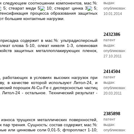
при следующем соотношении компонентов, мас.%:
выдан:
5; стеарат меди 5
10; стеарат цинка 3
5;
опубликован:
интенсификация процесса образования защитных
10.01.2014
т большие контактные нагрузки.
2432386
присадка содержит в мас.%: ультрадисперсный
патент
леат олова 5-10, олеат никеля 1-3, олеиновая
выдан:
свойств защитных металлоплакирующих пленок,
опубликован:
27.10.2011
2414504
 работающих в условиях высоких нагрузок при
патент
у, в качестве которой используют Литол-24, и
выдан:
еский порошок Al-Cu-Fe с дисперсностью частиц
опубликован:
Литол-24 - остальное. Технический результат -
20.03.2011
2385898
износа трущихся металлических поверхностей,
патент
 пар трения. Сущность: состав содержит, мас.%:
выдан:
ые или цинковые соли 0,01-5; фторопласт 1-10;
опубликован: