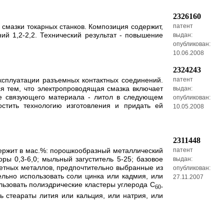
2326160
 смазки токарных станков. Композиция содержит,
патент
ий 1,2-2,2. Технический результат - повышение
выдан:
опубликован:
10.06.2008
2324243
ксплуатации разъемных контактных соединений.
патент
я тем, что электропроводящая смазка включает
выдан:
тве связующего материала - литол в следующем
опубликован:
остить технологию изготовления и придать ей
10.05.2008
2311448
ержит в мас.%: порошкообразный металлический
патент
ы 0,3-6,0; мыльный загуститель 5-25; базовое
выдан:
ветных металлов, предпочтительно выбранные из
опубликован:
льно использовать соли цинка или кадмия, или
27.11.2007
ьзовать полиэдрические кластеры углерода C
,
60
ь стеараты лития или кальция, или натрия, или