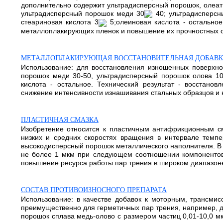
дополнительно содержит ультрадисперсный порошок, олеат 
ультрадисперсный порошок меди 30
40; ультрадисперсн
стеариновая кислота 3
5;олеиновая кислота - остально
металлоплакирующих пленок и повышение их прочностных св
МЕТАЛЛОПЛАКИРУЮЩАЯ ВОССТАНОВИТЕЛЬНАЯ ДОБАВК
Использование: для восстановления изношенных поверхно
порошок меди 30-50, ультрадисперсный порошок олова 10-
кислота - остальное. Технический результат - восстано
снижение интенсивности изнашивания стальных образцов и
ПЛАСТИЧНАЯ СМАЗКА
Изобретение относится к пластичным антифрикционным см
низких и средних скоростях вращения в интервале темпер
высокодисперсный порошок металлического наполнителя. В 
не более 1 мкм при следующем соотношении компонентов, м
повышение ресурса работы пар трения в широком диапазоне 
СОСТАВ ПРОТИВОИЗНОСНОГО ПРЕПАРАТА
Использование: в качестве добавок к моторным, трансми
преимущественно для герметичных пар трения, например, де
порошок сплава медь-олово с размером частиц 0,01-10,0 м