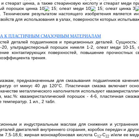
и стеарат цинка, а также стеариновую кислоту и стеарат меди 
ый порошок цинка 10
15; олеат меди 10
15; олеат цинка 3
е. Техническим результатом настоящего изобретения является 
ойств для использования в узлах, поверхности которых испытываю
А К ПЛАСТИЧНЫМ СМАЗОЧНЫМ МАТЕРИАЛАМ
стей деталей подшипников и прецизионных деталей. Сущность: 
20, ультрадисперсный порошок никеля 1-2, олеат меди 10-15, о
вление контактирующих поверхностей, повышение прочностных 
 коэффициента трения.
азкам, предназначенным для смазывания подшипников качения,
атур от минус 40 до 120°С. Пластичная смазка включает основ
качестве металлического наполнителя используют квазикристаллич
ас.%: квазикристаллический порошок - 4-6, пластичная смазка 
температур. 1 ил., 2 табл.
ссионным и индустриальным маслам для снижения и устранения 
талей двигателей внутреннего сгорания, коробок передач и других
км 7,5-18,6; жирная монокарбоновая кислота C
-C
и/или ее медн
12
22