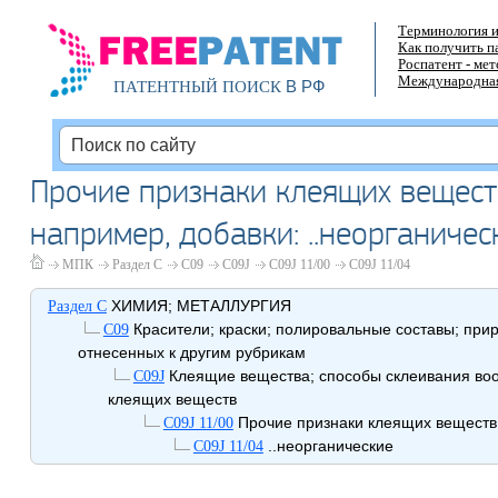
Терминология и
Как получить п
Роспатент - ме
Международная
В РФ
ПАТЕНТНЫЙ ПОИСК
Прочие признаки клеящих вещест
например, добавки: ..неорганичес
МПК
Раздел C
C09
C09J
C09J 11/00
C09J 11/04
ХИМИЯ; МЕТАЛЛУРГИЯ
Раздел C
Красители; краски; полировальные составы; при
C09
отнесенных к другим рубрикам
Клеящие вещества; способы склеивания вооб
C09J
клеящих веществ
Прочие признаки клеящих веществ
C09J 11/00
..неорганические
C09J 11/04