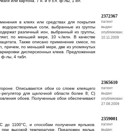
ги или картона. 7 н. и 9 з.п. ф-лы, 1 ил.
2372367
менения в клеях или средствах для покрытия
патент
 водорастворимые соли, выбранные из группы
выдан:
содержат различный ион, выбранный из группы,
опубликован:
яет, по меньшей мере, 10 ч./млн. В качестве
10.11.2009
ацетата. Также описано применение смеси, по
n, причем, по меньшей мере, две из упомянутых
маркировки дисперсионных клеев. Предложенная
ф-лы, 4 табл.
2365610
тороне. Описываются обои со слоем клеящего
патент
-регулятор для щелочной области более 8; С)
выдан:
отовления обоев. Полученные обои обеспечивают
опубликован:
27.08.2009
2359001
С до 1100°С, и способам получения ярлыков.
патент
ы при высокой температуре. Предложен ярлык,
выдан: