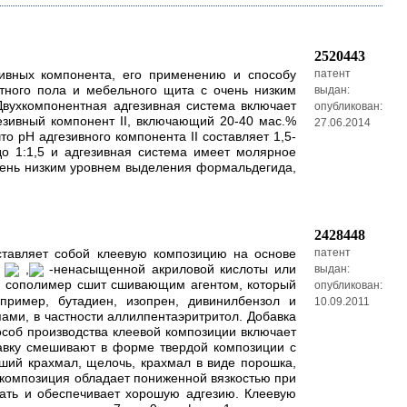
2520443
зивных компонента, его применению и способу
патент
тного пола и мебельного щита с очень низким
выдан:
вухкомпонентная адгезивная система включает
опубликован:
езивный компонент II, включающий 20-40 мас.%
27.06.2014
о pH адгезивного компонента II составляет 1,5-
 до 1:1,5 и адгезивная система имеет молярное
 очень низким уровнем выделения формальдегида,
2428448
дставляет собой клеевую композицию на основе
патент
р
,
-ненасыщенной акриловой кислоты или
выдан:
и сополимер сшит сшивающим агентом, который
опубликован:
ример, бутадиен, изопрен, дивинилбензол и
10.09.2011
ми, в частности аллилпентаэритритол. Добавка
особ производства клеевой композиции включает
бавку смешивают в форме твердой композиции с
ший крахмал, щелочь, крахмал в виде порошка,
я композиция обладает пониженной вязкостью при
кать и обеспечивает хорошую адгезию. Клеевую