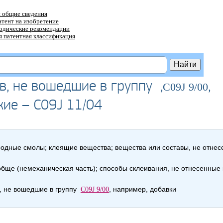
 общие сведения
атент на изобретение
тодические рекомендации
 патентная классификация
в, не вошедшие в группу ,
,
C09J 9/00
кие – C09J 11/04
родные смолы; клеящие вещества; вещества или составы, не отнес
ще (немеханическая часть); способы склеивания, не отнесенные к
, не вошедшие в группу
, например, добавки
C09J 9/00