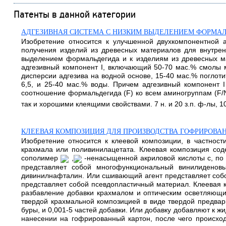
Патенты в данной категории
АДГЕЗИВНАЯ СИСТЕМА С НИЗКИМ ВЫДЕЛЕНИЕМ ФОРМА
Изобретение относится к улучшенной двухкомпонентной 
получения изделий из древесных материалов для внутрен
выделением формальдегида и к изделиям из древесных ма
адгезивный компонент I, включающий 50-70 мас.% смолы 
дисперсии адгезива на водной основе, 15-40 мас.% поглоти
6,5, и 25-40 мас.% воды. Причем адгезивный компонент I 
соотношение формальдегида (F) ко всем аминогруппам (F
так и хорошими клеящими свойствами. 7 н. и 20 з.п. ф-лы, 10 
КЛЕЕВАЯ КОМПОЗИЦИЯ ДЛЯ ПРОИЗВОДСТВА ГОФРИРОВА
Изобретение относится к клеевой композиции, в частнос
крахмала или поливинилацетата. Клеевая композиция сод
сополимер
,
-ненасыщенной акриловой кислоты с, по
представляет собой многофункциональный винилиденов
дивинилнафталин. Или сшивающий агент представляет собо
представляет собой псевдопластичный материал. Клеевая к
разбавление добавки крахмалом и оптическим осветляющи
твердой крахмальной композицией в виде твердой предвар
буры, и 0,001-5 частей добавки. Или добавку добавляют к 
нанесении на гофрированный картон, после чего происход