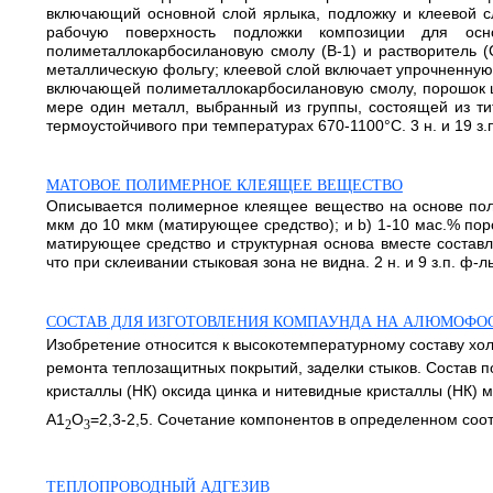
включающий основной слой ярлыка, подложку и клеевой с
рабочую поверхность подложки композиции для осн
полиметаллокарбосилановую смолу (В-1) и растворитель (С)
металлическую фольгу; клеевой слой включает упрочненную
включающей полиметаллокарбосилановую смолу, порошок ц
мере один металл, выбранный из группы, состоящей из ти
термоустойчивого при температурах 670-1100°С. 3 н. и 19 з.п
МАТОВОЕ ПОЛИМЕРНОЕ КЛЕЯЩЕЕ ВЕЩЕСТВО
Описывается полимерное клеящее вещество на основе поли
мкм до 10 мкм (матирующее средство); и b) 1-10 мас.% пор
матирующее средство и структурная основа вместе состав
что при склеивании стыковая зона не видна. 2 н. и 9 з.п. ф-лы
СОСТАВ ДЛЯ ИЗГОТОВЛЕНИЯ КОМПАУНДА НА АЛЮМОФ
Изобретение относится к высокотемпературному составу хол
ремонта теплозащитных покрытий, заделки стыков. Состав
кристаллы (НК) оксида цинка и нитевидные кристаллы (НК)
А1
О
=2,3-2,5. Сочетание компонентов в определенном соо
2
3
ТЕПЛОПРОВОДНЫЙ АДГЕЗИВ