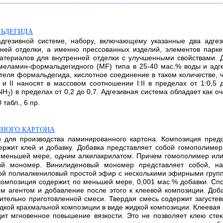
ЛЬДЕГИДА
адгезивной системе, набору, включающему указанные два адге
ней отделки, а именно прессованных изделий, элементов парке
териалов для внутренней отделки с улучшенными свойствами. Д
меламин-формальдегидного (MF) типа в 25-40 мас.% воды и адг
теля формальдегида, кислотное соединение в таком количестве, чт
и II наносят в массовом соотношении I:II в пределах от 1:0,5
/NH
) в пределах от 0,2 до 0,7. Адгезивная система обладает как
2
табл., 6 пр.
ННОГО КАРТОНА
ти для производства ламинированного картона. Композиция пре
ержит клей и добавку. Добавка представляет собой гомополиме
 меньшей мере, одним алкилакрилатом. Причем гомополимер ил
ый мономер. Винилиденовый мономер представляет собой, нап
й полиалкениловый простой эфир с несколькими эфирными группа
омпозиция содержит, по меньшей мере, 0,001 мас.% добавки. Сп
м агентом и добавление после этого к клеевой композиции. До
ительно приготовленной смеси. Твердая смесь содержит загустев
жидкой крахмальной композиции в виде жидкой композиции. Клеева
ит мгновенное повышение вязкости. Это не позволяет клею сте