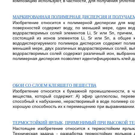
композицию используют, в частности, для получения уплотнен
МАРКИРОВАННАЯ ПОЛИМЕРНАЯ ДИСПЕРСИЯ И ПОЛУЧАЕМ
Изобретение относится к полимерной дисперсии для ма
поверхностей содержит воду, по меньшей мере, один во
водорастворимых солей элементов Li, Sr или Sn, причем
состоящей из ионов элементов Li, Sr или Sn, а общее к
вододиспергируемого полимера дисперсия содержит полив
меньшей мере, двух различных водорастворимых солей, выб
водорастворимых солей содержат различный ион, выбранны
полимерная дисперсия позволяет идентифицировать клей даже
ОБОИ СО СЛОЕМ КЛЕЯЩЕГО ВЕЩЕСТВА
Изобретение относится к бумажной промышленности, в ч
вещества, который содержит: А) эфир целлюлозы, переве
способный к набуханию, нерастворимый в воде полимер со 
хорошую способность их к перемещению при выравнивании. 2 
ТЕРМОСТОЙКИЙ ЯРЛЫК, ПРИМЕНИМЫЙ ПРИ ВЫСОКОЙ ТЕ
Настоящее изобретение относится к термостойким ярлык
Техническая задача - разработка термостойких ярлыков