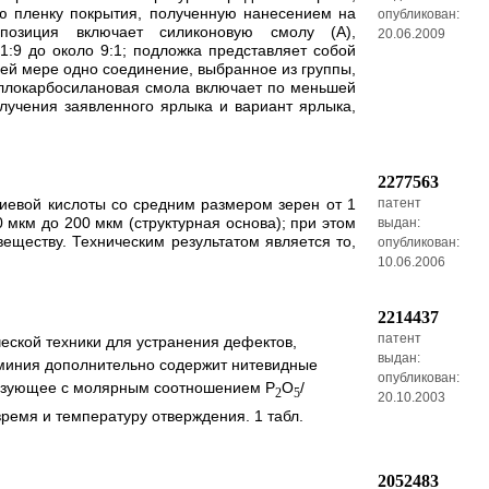
ую пленку покрытия, полученную нанесением на
опубликован:
позиция включает силиконовую смолу (А),
20.06.2009
 1:9 до около 9:1; подложка представляет собой
ей мере одно соединение, выбранное из группы,
ллокарбосилановая смола включает по меньшей
лучения заявленного ярлыка и вариант ярлыка,
2277563
иевой кислоты со средним размером зерен от 1
патент
 мкм до 200 мкм (структурная основа); при этом
выдан:
ществу. Техническим результатом является то,
опубликован:
10.06.2006
2214437
патент
еской техники для устранения дефектов,
выдан:
юминия дополнительно содержит нитевидные
опубликован:
связующее с молярным соотношением Р
О
/
2
5
20.10.2003
ремя и температуру отверждения. 1 табл.
2052483