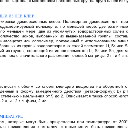
ного картона, с множеством наложенных друг на друга слоев из бума
ЫЙ ИЗ НЕЕ КЛЕЙ
ркировки дисперсионных клеев. Полимерная дисперсия для при
додиспергируемый полимер и, по меньшей мере, две различные
, по меньшей мере, две из упомянутых водорастворимых солей 
оличество ионов, выбранных из вышеназванной группы, составл
инилацетат или сополимер, полученный с использованием винил
ранных из группы водорастворимых солей элементов Li, Sr или S
й из группы, состоящей из ионов элементов Li, Sr или Sn, для 
 после значительного разложения клеевой матрицы. 2 н. и 4 з.п. 
астности к обоям со слоем клеящего вещества на оборотной с
денный в форму замедленного действия (ретард-форму); В) рН
степенью измельчения от 5 до 2. Описывается также способ изг
н. и 12 з.п. ф-лы, 2 ил.
МПЕРАТУРЕ
ам, которые могут быть прикреплены при температуре от 300°
 для прикрепления к металлу, которые могут быть прикреплен