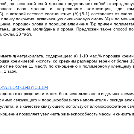
лой, где основной слой ярлыка представляет собой отвержденн
овного слоя ярлыка и нагреванием композиции, где ком
, в которой весовое соотношение (А):(В-1) составляет от около
 пленку покрытия, включающую силиконовую смолу (А) и по меньш
инка, порошок олова и порошок алюминия (В); причем полимета
тана, циркония, молибдена и хрома. Предложен также способ по
. ф-лы, 23 табл.
метил(мет)акрилата, содержащее: a) 1-10 мас.% порошка кремн
ошка кремниевой кислоты со средним размером зерен от более 10
ляют не более 11 мас.% по отношению к полимерному клеящему ве
, 1 табл.
ОСФАТНОМ СВЯЗУЮЩЕМ
одного отверждения и может быть использовано в изделиях космич
 помимо связующего и порошкообразного наполнителя - оксида ал
 муллита, а в качестве связующего используют алюмофосфатное 
тношении позволяет увеличить жизнеспособность массы и снизить в