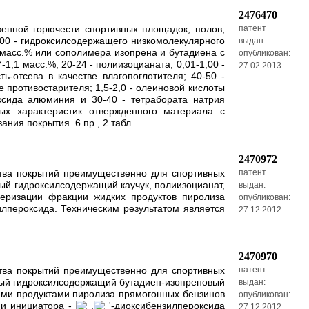
2476470
женной горючести спортивных площадок, полов,
патент
100 - гидроксилсодержащего низкомолекулярного
выдан:
 масс.% или сополимера изопрена и бутадиена с
опубликован:
,1 масс.%; 20-24 - полиизоцианата; 0,01-1,00 -
27.02.2013
ь-отсева в качестве влагопоглотителя; 40-50 -
е противостарителя; 1,5-2,0 - олеиновой кислоты
оксида алюминия и 30-40 - тетрабората натрия
ных характеристик отвержденного материала с
ия покрытия. 6 пр., 2 табл.
2470972
ства покрытий преимущественно для спортивных
патент
ый гидроксилсодержащий каучук, полиизоцианат,
выдан:
меризации фракции жидких продуктов пиролиза
опубликован:
илпероксида. Техническим результатом является
27.12.2012
2470970
ства покрытий преимущественно для спортивных
патент
рный гидроксилсодержащий бутадиен-изопреновый
выдан:
кими продуктами пиролиза прямогонных бензинов
опубликован:
ии инициатора -
,
'-диоксибензилпероксида
27.12.2012