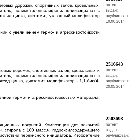
говых дорожек, спортивных залов, кровельных,
патент
нитель, полиметиленполифенилполиизоцианат с
выдан:
, оксид цинка, диатомит, указанный модификатор
опубликован:
10.06.2014
нии с увеличением термо- и агрессивостойкости
2516643
овых дорожек, спортивных залов, кровельных и
патент
нитель, полиметиленполифенилполиизоцианат с
выдан:
ксид цинка, диатомит, модификатор - 1,1-бис(4-
опубликован:
20.05.2014
енной термо- и агрессивостойкостью материала,
2503698
ляционных покрытий. Композиция для покрытий
патент
ч. стирола с 100 масс.ч. гидроксилсодержащего
выдан:
исутствии перекисного инициатора. Изобретение
опубликован: