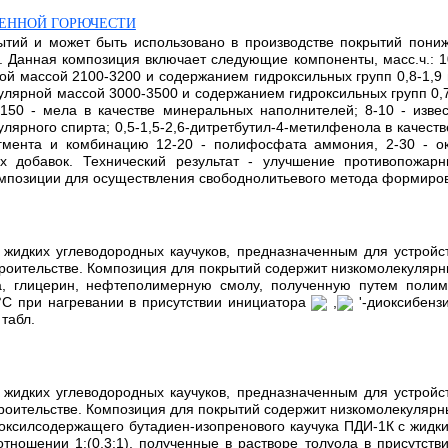
ЕННОЙ ГОРЮЧЕСТИ
ытий и может быть использовано в производстве покрытий пони
. Данная композиция включает следующие компоненты, масс.ч.: 
ной массой 2100-3200 и содержанием гидроксильных групп 0,8-1,9
ярной массой 3000-3500 и содержанием гидроксильных групп 0,7-1
150 - мела в качестве минеральных наполнителей; 8-10 - извест
лярного спирта; 0,5-1,5-2,6-дитретбутил-4-метилфенола в качеств
 пигмента и комбинацию 12-20 - полифосфата аммония, 2-30 - 
ых добавок. Технический результат - улучшение противопожар
мпозиции для осуществления свободнолитьевого метода формирован
 жидких углеводородных каучуков, предназначенным для устрой
троительстве. Композиция для покрытий содержит низкомолекулярн
ва, глицерин, нефтеполимерную смолу, полученную путем поли
°С при нагревании в присутствии инициатора
,
'-диоксибенз
табл.
 жидких углеводородных каучуков, предназначенным для устрой
троительстве. Композиция для покрытий содержит низкомолекуля
роксилсодержащего бутадиен-изопренового каучука ПДИ-1К с жид
тношении 1:(0,3:1), полученные в растворе толуола в присутств