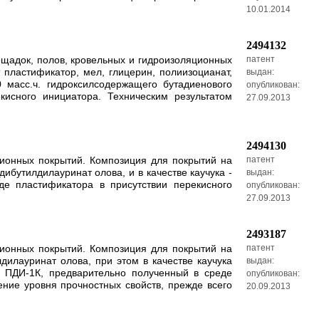
10.01.2014
2494132
ощадок, полов, кровельных и гидроизоляционных
патент
 пластификатор, мел, глицерин, полиизоцианат,
выдан:
0 масс.ч. гидроксилсодержащего бутадиенового
опубликован:
кисного инициатора. Техническим результатом
27.09.2013
2494130
ционных покрытий. Композиция для покрытий на
патент
ибутилдилауринат олова, и в качестве каучука -
выдан:
е пластификатора в присутствии перекисного
опубликован:
27.09.2013
2493187
ционных покрытий. Композиция для покрытий на
патент
дилауринат олова, при этом в качестве каучука
выдан:
 ПДИ-1К, предварительно полученный в среде
опубликован:
ние уровня прочностных свойств, прежде всего
20.09.2013