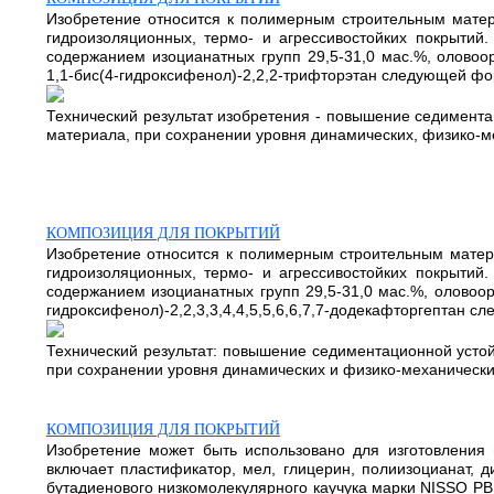
Изобретение относится к полимерным строительным матери
гидроизоляционных, термо- и агрессивостойких покрытий
содержанием изоцианатных групп 29,5-31,0 мас.%, оловоорг
1,1-бис(4-гидроксифенол)-2,2,2-трифторэтан следующей ф
Технический результат изобретения - повышение седимента
материала, при сохранении уровня динамических, физико-ме
КОМПОЗИЦИЯ ДЛЯ ПОКРЫТИЙ
Изобретение относится к полимерным строительным матери
гидроизоляционных, термо- и агрессивостойких покрытий
содержанием изоцианатных групп 29,5-31,0 мас.%, оловоорга
гидроксифенол)-2,2,3,3,4,4,5,5,6,6,7,7-додекафторгептан 
Технический результат: повышение седиментационной устой
при сохранении уровня динамических и физико-механических
КОМПОЗИЦИЯ ДЛЯ ПОКРЫТИЙ
Изобретение может быть использовано для изготовления 
включает пластификатор, мел, глицерин, полиизоцианат, д
бутадиенового низкомолекулярного каучука марки NISSO РВ