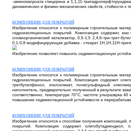
-аминокапроата глицерина и 1,1,11-тригидроперфторундека
динамических и физико-механических свойств, стойкости к т
КОМПОЗИЦИЯ ДЛЯ ПОКРЫТИЙ
Изобретение относится к полимерным строительным матери
гидроизоляционных покрытий. Композиция содержит, мас.ч
оловоорганический катализатор, 0,5-1,5 2,4,6-три-трет-бут
0,1-0,8 модифицирующая добавка - стеарат 1Н,1H,11Н-тр
Изобретение позволяет повысить седиментационную устойчив
КОМПОЗИЦИЯ ДЛЯ ПОКРЫТИЙ
Изобретение относится к полимерным строительным матери
гидроизоляционных покрытий. Композиция содержит олигоб
третбутилфенол, этилсиликат, полисульфидный олигоме
наполнитель, предварительно полученный в результате вза
соответственно, температуре 70°C, частоте ультразвука 4
повышение седиментационной устойчивости и перерабатывае
КОМПОЗИЦИЯ ДЛЯ ПОКРЫТИЙ
Изобретение относится к способам получения композиций, 
покрытий. Композиция содержит олигобутадиендиол, п