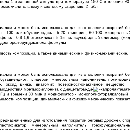
нола-1 в запаянной ампуле при температуре 180°C в течение 90
ермоокислительному и световому старению. 2 табл.
алам и может быть использовано для изготовления покрытий бег
.: 100 олигобутадиендиол, 5-20 глицерин, 60-100 минеральный
илфенол, 0,8-1,6 этилсиликат, 5-15 полисульфидный олигомер (жид
игидроперфторундеканола формулы
ость композиции, а также динамические и физико-механические, а
алам и может быть использовано для изготовления покрытий бег
утадиендиол, глицерин, минеральный наполнитель, полиизоциана
р, оксид цинка, диатомит, поверхностно-активное вещество,
имодействия монтмориллонита с диацетатом-ди-
-капролактамат
0 кГц и времени 30 мин и модификатор - монополифторалкиловый 
мости композиции, динамических и физико-механических показател
предназначенных для изготовления покрытий беговых дорожек, спо
ластификатор, минеральный наполнитель, трехфункциональны