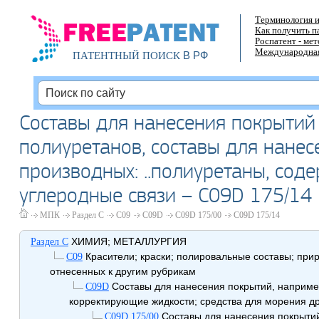
Терминология и
Как получить п
Роспатент - ме
Международная
В РФ
ПАТЕНТНЫЙ ПОИСК
Составы для нанесения покрытий
полиуретанов, составы для нанес
производных: ..полиуретаны, со
углеродные связи – C09D 175/14
МПК
Раздел C
C09
C09D
C09D 175/00
C09D 175/14
ХИМИЯ; МЕТАЛЛУРГИЯ
Раздел C
Красители; краски; полировальные составы; при
C09
отнесенных к другим рубрикам
Составы для нанесения покрытий, например
C09D
корректирующие жидкости; средства для морения др
Составы для нанесения покрытий
C09D 175/00