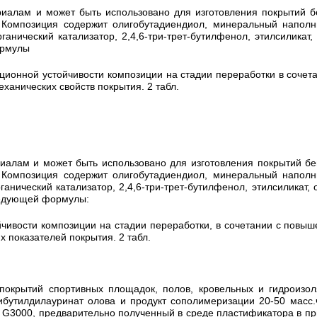
алам и может быть использовано для изготовления покрытий бе
. Композиция содержит олигобутадиендиол, минеральный напол
анический катализатор, 2,4,6-три-трет-бутилфенол, этилсиликат
ормулы
ционной устойчивости композиции на стадии переработки в сочета
ханических свойств покрытия. 2 табл.
алам и может быть использовано для изготовления покрытий бег
. Композиция содержит олигобутадиендиол, минеральный напол
нический катализатор, 2,4,6-три-трет-бутилфенол, этилсиликат, о
следующей формулы:
чивости композиции на стадии переработки, в сочетании с повыш
 показателей покрытия. 2 табл.
покрытий спортивных площадок, полов, кровельных и гидроизо
ибутилдилауринат олова и продукт сополимеризации 20-50 масс.
 G3000, предварительно полученный в среде пластификатора в пр