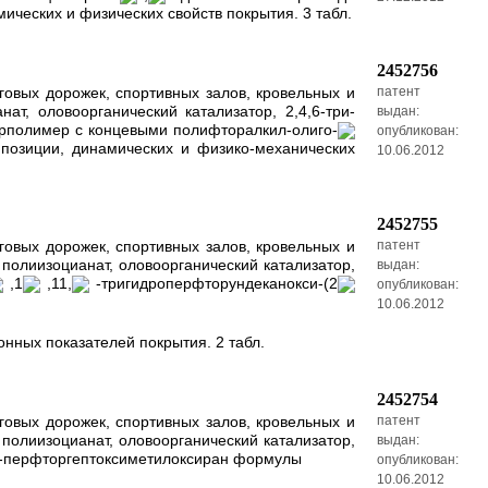
ических и физических свойств покрытия. 3 табл.
2452756
овых дорожек, спортивных залов, кровельных и
патент
т, оловоорганический катализатор, 2,4,6-три-
выдан:
орполимер с концевыми полифторалкил-олиго-
опубликован:
позиции, динамических и физико-механических
10.06.2012
2452755
овых дорожек, спортивных залов, кровельных и
патент
полиизоцианат, оловоорганический катализатор,
выдан:
,1
,11,
-тригидроперфторундеканокси-(2
опубликован:
10.06.2012
нных показателей покрытия. 2 табл.
2452754
овых дорожек, спортивных залов, кровельных и
патент
полиизоцианат, оловоорганический катализатор,
выдан:
1Н-перфторгептоксиметилоксиран формулы
опубликован:
10.06.2012