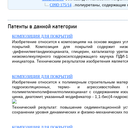
..полиуретаны, содержащие 
C09D 175/14
Патенты в данной категории
КОМПОЗИЦИЯ ДЛЯ ПОКРЫТИЙ
Изобретение относится к композициям на основе жидких уг
покрытий. Композиция для покрытий содержит низк
-дифенилметандиизоцианата, глицерин, катализатор урета
низкомолекулярного гидроксилсодержащего каучука ПДИ-1
инициатора. Техническим результатом изобретения является
КОМПОЗИЦИЯ ДЛЯ ПОКРЫТИЙ
Изобретение относится к полимерным строительным матери
гидроизоляционных, термо- и агрессивостойких 
полиметиленполифенилполиизоцианат с содержанием изоциан
цинка, диатомит, указанный модификатор - 1,1-бис(4-гидр
Технический результат: повышение седиментационной у
сохранении уровня динамических и физико-механических пок
КОМПОЗИЦИЯ ДЛЯ ПОКРЫТИЙ