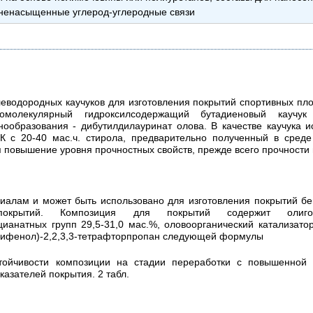
ненасыщенные углерод-углеродные связи
леводородных каучуков для изготовления покрытий спортивных пл
омолекулярный гидроксилсодержащий бутадиеновый каучу
нообразования - дибутилдилауринат олова. В качестве каучука и
К с 20-40 мас.ч. стирола, предварительно полученный в среде
 повышение уровня прочностных свойств, прежде всего прочности п
алам и может быть использовано для изготовления покрытий бег
покрытий. Композиция для покрытий содержит олигоб
атных групп 29,5-31,0 мас.%, оловоорганический катализатор, 
оксифенол)-2,2,3,3-тетрафторпропан следующей формулы
стойчивости композиции на стадии переработки с повышенной 
азателей покрытия. 2 табл.