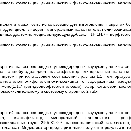
ивости композиции, динамических и физико-механических, адгезио
алам и может быть использовано для изготовления покрытий бег
адиендиол, глицерин, минеральный наполнитель, полиизоцианат, 
д цинка, диатомит, модифицирующую добавку - 1Н,1Н,7Н-перфтор
ивости композиции, динамических и физико-механических, адгезио
крытий на основе жидких углеводородных каучуков для изготов
т олигобутадиендиол, пластификатор, минеральный наполнител
ртом при их массовом соотношении, равном 1:1, температуре 7
олиметиленполифениленполиизоцианат с содержанием изоциан
- моно(1,1,7-тригидроперфторгептиловый) эфир фталевой кисло
ермоокислительному и световому старению. 2 табл.
крытий на основе жидких углеводородных каучуков для изготов
ол, пластификатор, минеральный наполнитель, трехфу
цианатных групп 29,5-31,0%, оловоорганический катализатор, 
)гексаноат. Модификатор предварительно получен в результате в