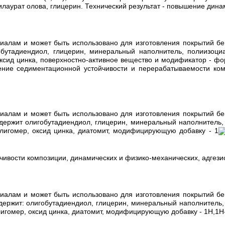
лаурат олова, глицерин. Технический результат - повышение динам
алам и может быть использовано для изготовления покрытий бег
утадиендиол, глицерин, минеральный наполнитель, полиизоциана
оксид цинка, поверхностно-активное вещество и модификатор - ф
ение седиментационной устойчивости и перерабатываемости ком
алам и может быть использовано для изготовления покрытий бег
ержит олигобутадиендиол, глицерин, минеральный наполнитель, 
олигомер, оксид цинка, диатомит, модифицирующую добавку - 1
ивости композиции, динамических и физико-механических, адгезио
алам и может быть использовано для изготовления покрытий бег
ержит: олигобутадиендиол, глицерин, минеральный наполнитель, 
олигомер, оксид цинка, диатомит, модифицирующую добавку - 1Н,