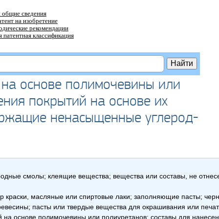
 общие сведения
атент на изобретение
тодические рекомендации
 патентная классификация
 на основе полимочевины или
ения покрытий на основе их
держащие ненасыщенные углерод-
родные смолы; клеящие вещества; вещества или составы, не отнес
 краски, масляные или спиртовые лаки; заполняющие пасты; черни
евесины; пасты или твердые вещества для окрашивания или печат
 на основе полимочевины или полиуретанов; составы для нанесен