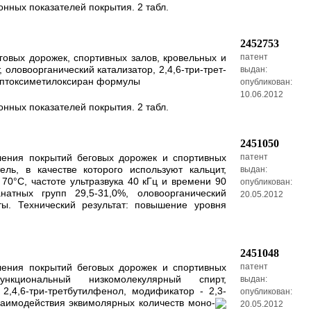
нных показателей покрытия. 2 табл.
2452753
овых дорожек, спортивных залов, кровельных и
патент
оловоорганический катализатор, 2,4,6-три-трет-
выдан:
гептоксиметилоксиран формулы
опубликован:
10.06.2012
нных показателей покрытия. 2 табл.
2451050
ления покрытий беговых дорожек и спортивных
патент
ь, в качестве которого используют кальцит,
выдан:
0°C, частоте ультразвука 40 кГц и времени 90
опубликован:
атных групп 29,5-31,0%, оловоорганический
20.05.2012
ты. Технический результат: повышение уровня
2451048
ления покрытий беговых дорожек и спортивных
патент
нкциональный низкомолекулярный спирт,
выдан:
2,4,6-три-третбутилфенол, модификатор - 2,3-
опубликован:
заимодействия эквимолярных количеств моно-
20.05.2012