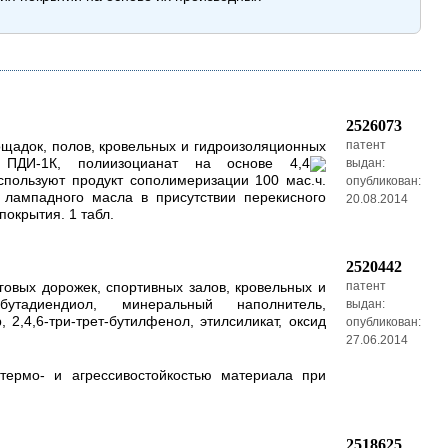
2526073
ощадок, полов, кровельных и гидроизоляционных
патент
к ПДИ-1К, полиизоцианат на основе 4,4
выдан:
спользуют продукт сополимеризации 100 мас.ч.
опубликован:
 лампадного масла в присутствии перекисного
20.08.2014
окрытия. 1 табл.
2520442
овых дорожек, спортивных залов, кровельных и
патент
утадиендиол, минеральный наполнитель,
выдан:
2,4,6-три-трет-бутилфенол, этилсиликат, оксид
опубликован:
27.06.2014
термо- и агрессивостойкостью материала при
2518625