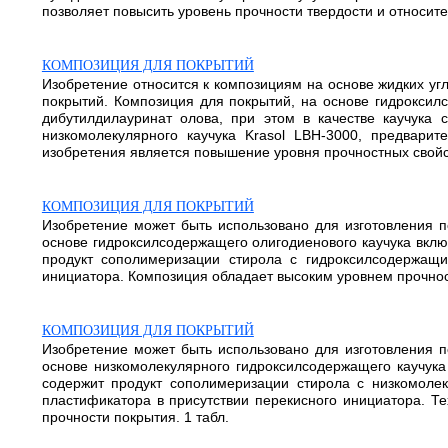
позволяет повысить уровень прочности твердости и относите
КОМПОЗИЦИЯ ДЛЯ ПОКРЫТИЙ
Изобретение относится к композициям на основе жидких уг
покрытий. Композиция для покрытий, на основе гидроксилс
дибутилдилауринат олова, при этом в качестве каучука 
низкомолекулярного каучука Krasol LBH-3000, предварит
изобретения является повышение уровня прочностных свойст
КОМПОЗИЦИЯ ДЛЯ ПОКРЫТИЙ
Изобретение может быть использовано для изготовления п
основе гидроксилсодержащего олигодиенового каучука включ
продукт сополимеризации стирола с гидроксилсодержащи
инициатора. Композиция обладает высоким уровнем прочност
КОМПОЗИЦИЯ ДЛЯ ПОКРЫТИЙ
Изобретение может быть использовано для изготовления п
основе низкомолекулярного гидроксилсодержащего каучука 
содержит продукт сополимеризации стирола с низкомоле
пластификатора в присутствии перекисного инициатора. Т
прочности покрытия. 1 табл.