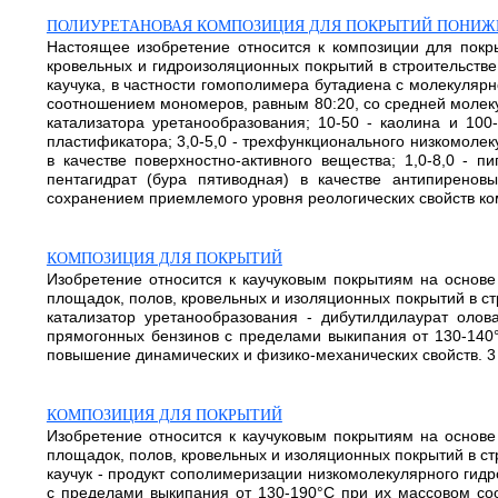
ПОЛИУРЕТАНОВАЯ КОМПОЗИЦИЯ ДЛЯ ПОКРЫТИЙ ПОНИЖ
Настоящее изобретение относится к композиции для покр
кровельных и гидроизоляционных покрытий в строительстве
каучука, в частности гомополимера бутадиена с молекуляр
соотношением мономеров, равным 80:20, со средней молекул
катализатора уретанообразования; 10-50 - каолина и 100-
пластификатора; 3,0-5,0 - трехфункционального низкомолеку
в качестве поверхностно-активного вещества; 1,0-8,0 -
пентагидрат (бура пятиводная) в качестве антипиренов
сохранением приемлемого уровня реологических свойств ко
КОМПОЗИЦИЯ ДЛЯ ПОКРЫТИЙ
Изобретение относится к каучуковым покрытиям на основе
площадок, полов, кровельных и изоляционных покрытий в с
катализатор уретанообразования - дибутилдилаурат оло
прямогонных бензинов с пределами выкипания от 130-140
повышение динамических и физико-механических свойств. 3 
КОМПОЗИЦИЯ ДЛЯ ПОКРЫТИЙ
Изобретение относится к каучуковым покрытиям на основе
площадок, полов, кровельных и изоляционных покрытий в с
каучук - продукт сополимеризации низкомолекулярного гид
с пределами выкипания от 130-190°С при их массовом соо