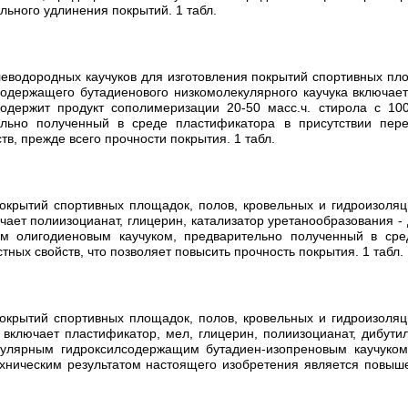
льного удлинения покрытий. 1 табл.
леводородных каучуков для изготовления покрытий спортивных пл
одержащего бутадиенового низкомолекулярного каучука включает
содержит продукт сополимеризации 20-50 масс.ч. стирола с 10
ельно полученный в среде пластификатора в присутствии пере
в, прежде всего прочности покрытия. 1 табл.
окрытий спортивных площадок, полов, кровельных и гидроизоля
ает полиизоцианат, глицерин, катализатор уретанообразования - д
м олигодиеновым каучуком, предварительно полученный в сред
ных свойств, что позволяет повысить прочность покрытия. 1 табл.
окрытий спортивных площадок, полов, кровельных и гидроизоля
включает пластификатор, мел, глицерин, полиизоцианат, дибутил
кулярным гидроксилсодержащим бутадиен-изопреновым каучуком
ехническим результатом настоящего изобретения является повыше