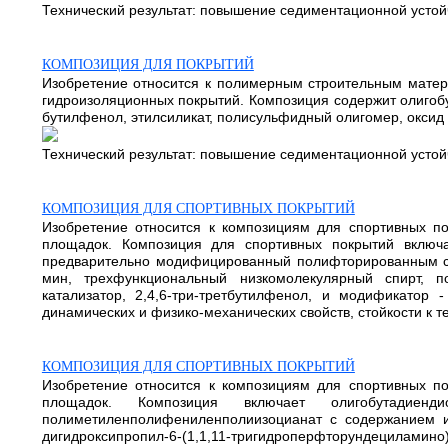
Технический результат: повышение седиментационной устойч
КОМПОЗИЦИЯ ДЛЯ ПОКРЫТИЙ
Изобретение относится к полимерным строительным матери
гидроизоляционных покрытий. Композиция содержит олигобут
бутилфенол, этилсиликат, полисульфидный олигомер, окси
Технический результат: повышение седиментационной устойч
КОМПОЗИЦИЯ ДЛЯ СПОРТИВНЫХ ПОКРЫТИЙ
Изобретение относится к композициям для спортивных по
площадок. Композиция для спортивных покрытий включае
предварительно модифицированный полифторированным спи
мин, трехфункциональный низкомолекулярный спирт, п
катализатор, 2,4,6-три-третбутилфенол, и модификатор 
динамических и физико-механических свойств, стойкости к т
КОМПОЗИЦИЯ ДЛЯ СПОРТИВНЫХ ПОКРЫТИЙ
Изобретение относится к композициям для спортивных по
площадок. Композиция включает олигобутадиенди
полиметиленполифениленполиизоцианат с содержанием изо
дигидроксипропил-6-(1,1,11-тригидроперфторундециламино