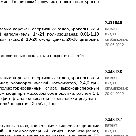
 мин. Технический результат: повышение уровня
2451046
овых дорожек, спортивных залов, кровельных и
патент
 наполнитель, 14-24 полиизоцианат, 0,01-1,10
выдан:
кий тиокол), 10-20 оксид цинка, 20-30 диатомит,
опубликован:
20.05.2012
дгезионные показатели покрытия. 2 табл.
2448138
овых дорожек, спортивных залов, кровельных и
патент
т, оловоорганический катализатор, 2,4,6-три-
выдан:
 полифторированный спирт, высокодисперсный
опубликован:
ом меди при массовом соотношении, равном 1:1
20.04.2012
эфир фталевой кислоты. Технический результат:
ей покрытия. 2 табл., 2 пр.
2448137
ртивных залов, кровельных и гидроизоляционных
патент
й низкомолекулярный спирт, полиизоцианат,
выдан: