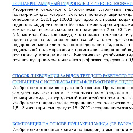
ПОЛИАКРИЛАМИДНЫЙ ГИДРОГЕЛЬ И ЕГО ИСПОЛЬЗОВАНИЕ
Изобретение относится к биологически устойчивым гид
полиакриламида, который включает полимер акриламида
отношении от 150:1 до 1000:1, где гидрогель промыт водой
гидрогель содержит менее 50 ч./млн мономеров акриламид
комплексная вязкость составляет примерно от 2 до 90 Па·
N,N'-метилен-бис-акриламида, что снижает токсичность и 
протеза для наполнения мягких тканей, а также для ле
недержания мочи или анального недержания. Гидрогель, п
радикальной полимеризации и промывание апирогенной вод
рефлюкса у млекопитающих. Биологически устойчивые гид
лечения пузырно-мочеточникового рефлюкса содержат от 0,5 д
СПОСОБ ЛИКВИДАЦИИ ЗАРЯДОВ ТВЕРДОГО РАКЕТНОГО Т
СЖИГАНИЕМ С ИСПОЛЬЗОВАНИЕМ ФЛЕГМАТИЗИРУЮЩЕГО
Изобретение относится к ракетной технике. Предложен спо
замедленным сжиганием с использованием хладагента. В
полиакриламида, отверждаемый n-диоксибензолом и его вод
Изобретение направлено на сокращение технологического ци
1,5...2 часов при температуре 18...20°С с сохранением живу
КОМПОЗИЦИЯ НА ОСНОВЕ ПОЛИАКРИЛАМИДА (ЕЕ ВАРИА
Изобретение относится к химии полимеров, а именно к ко