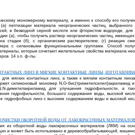
ческому мономерному материалу, а именно к способу его получе
 (а) пептизации материала неорганических частиц, выбранного
сей, в безводной серной кислоте или фтористом водороде, для
дии (а), чтобы получить раствор неорганических частиц, имеющих 
а стадии (б), с органическим растворителем; (г) реакции сме
омера с силановыми функциональными группами. Способ получе
ериалы, которые сочетают желательные свойства материала неор
ов. 14 з.п. ф-лы.
НТАКТНЫХ ЛИНЗ И МЯГКИЕ КОНТАКТНЫЕ ЛИНЗЫ, ИЗГОТАВЛИВ
 для мягких контактных линз, а также к мягким контактным лин
ержит силиконовый мономер N,O-бис(триметилсилил)акриламид и 
,N-диметилакриламид для улучшения гидрофильности, а такж
шения гидрофильности, большого содержания воды, высокой кис
ние гидрофобных линз с высоким содержанием воды и высокой кисл
ЧИСТКИ ОБОРОТНОЙ ВОДЫ ОТ ЛАКОКРАСОЧНЫХ МАТЕРИАЛО
ния из оборотной воды лакокрасочных материалов (ЛКМ) на осн
их и может быть использовано в деревообрабатывающей, машинос