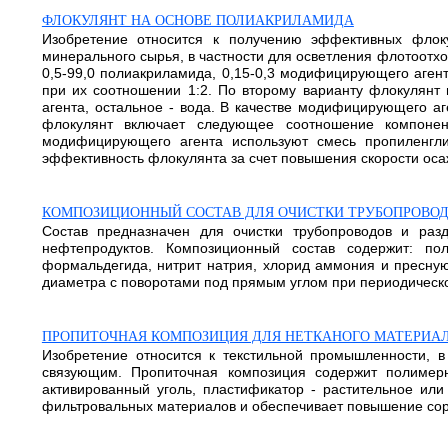
ФЛОКУЛЯНТ НА ОСНОВЕ ПОЛИАКРИЛАМИДА
Изобретение относится к получению эффективных флок
минерального сырья, в частности для осветления флотоотх
0,5-99,0 полиакриламида, 0,15-0,3 модифицирующего агент
при их соотношении 1:2. По второму варианту флокулянт
агента, остальное - вода. В качестве модифицирующего а
флокулянт включает следующее соотношение компонент
модифицирующего агента используют смесь пропиленгли
эффективность флокулянта за счет повышения скорости осажд
КОМПОЗИЦИОННЫЙ СОСТАВ ДЛЯ ОЧИСТКИ ТРУБОПРОВОДО
Состав предназначен для очистки трубопроводов и ра
нефтепродуктов. Композиционный состав содержит: по
формальдегида, нитрит натрия, хлорид аммония и пресную
диаметра с поворотами под прямым углом при периодическом
ПРОПИТОЧНАЯ КОМПОЗИЦИЯ ДЛЯ НЕТКАНОГО МАТЕРИА
Изобретение относится к текстильной промышленности, 
связующим. Пропиточная композиция содержит полимерн
активированный уголь, пластификатор - растительное ил
фильтровальных материалов и обеспечивает повышение сорб