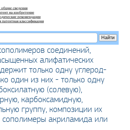
 общие сведения
атент на изобретение
тодические рекомендации
 патентная классификация
сополимеров соединений,
асыщенных алифатических
одержит только одну углерод-
ко один из них - только одну
оксилатную (солевую),
рную, карбоксамидную,
ьную группу, композиции их
и сополимеры акриламида или