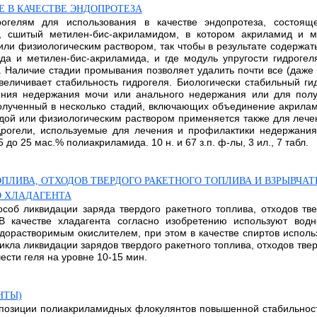
 В КАЧЕСТВЕ ЭНДОПРОТЕЗА
рогелям для использования в качестве эндопротеза, состоя
, сшитый метилен-бис-акриламидом, в котором акриламид и 
 или физиологическим раствором, так чтобы в результате содержат
а и метилен-бис-акриламида, и где модуль упругости гидрогел
с. Наличие стадии промывания позволяет удалить почти все (даж
увеличивает стабильность гидрогеля. Биологически стабильный г
чения недержания мочи или анального недержания или для пол
олученный в несколько стадий, включающих объединение акрила
ой или физиологическим раствором применяется также для лече
рогели, используемые для лечения и профилактики недержания
о 25 мас.% полиакриламида. 10 н. и 67 з.п. ф-лы, 3 ил., 7 табл.
ОПЛИВА, ОТХОДОВ ТВЕРДОГО РАКЕТНОГО ТОПЛИВА И ВЗРЫВ
 ХЛАДАГЕНТА
соб ликвидации заряда твердого ракетного топлива, отходов тв
 качестве хладагента согласно изобретению используют водно
орастворимым окислителем, при этом в качестве спиртов использ
кла ликвидации зарядов твердого ракетного топлива, отходов твер
чести геля на уровне 10-15 мин.
НТЫ)
мпозиции полиакриламидных флокулянтов повышенной стабильнос