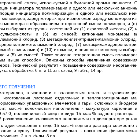
терогенной смеси, используемой в бумажной промышленности. О
орции инициатора полимеризации и одного или нескольких анион
й порции инициатора полимеризации и одного или нескольких не
 мономеров, заряд которых противоположен заряду мономеров из (
я мономера с образованием гетерогенной смеси полимеров; и (е
 выбирают из группы, состоящей из: (1) акриловой кислоты, (2) 
ансульфокислоты и (6) их смесей; катионные мономеры вы
ламмоний хлорид, (3) метакрилоилэтилтриметиламмоний хлорид, 
допропилтриметиламмоний хлорид, (7) метакриламидопропилтри
емый в виниламин) и (10) их смеси, и неионные мономеры выбираю
да и (5) их смесей. Также описана гетерогенная смесь полимеро
нным выше способом. Описаны способы увеличения содержания
еров. Технический результат - повышение содержания неорганиче
 к обработке. 6 н. и 11 з.п. ф-лы, 9 табл., 14 пр.
ЕГО ПОЛУЧЕНИЯ
материалов, в частности к волокнистым тепло- и звукоизоляц
 изготовления листовых отделочных и теплоизоляционных мат
ормованных упаковочных элементов и тары, склонных к биодегр
т, мас.%: волокнистый наполнитель - макулатура картонная и/
57,0; поливиниловый спирт в виде 15 мас.% водного раствора - 2
разволокнение волокнистого наполнителя на диспергаторе ротац
а стадии смешения в виде 15 мас.% водного раствора совместно
вание и сушку. Технический результат - повышение физико-меха
учения. 2 н.п. ф-лы, 3 пр.