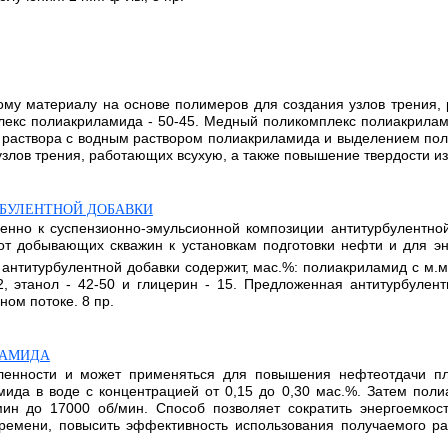
ому материалу на основе полимеров для создания узлов трения
мплекс полиакриламида - 50-45. Медный поликомплекс полиакрила
раствора с водным раствором полиакриламида и выделением пол
узлов трения, работающих всухую, а также повышение твердости из
БУЛЕНТНОЙ ДОБАВКИ
нно к суспензионно-эмульсионной композиции антитурбулентной
 добывающих скважин к установкам подготовки нефти и для эн
антитурбулентной добавки содержит, мас.%: полиакриламид с м.м.
 2, этанол - 42-50 и глицерин - 15. Предложенная антитурбуле
ом потоке. 8 пр.
ЛАМИДА
енности и может применяться для повышения нефтеотдачи пла
мида в воде с концентрацией от 0,15 до 0,30 мас.%. Затем по
мин до 17000 об/мин. Способ позволяет сократить энергоемкос
времени, повысить эффективность использования получаемого ра