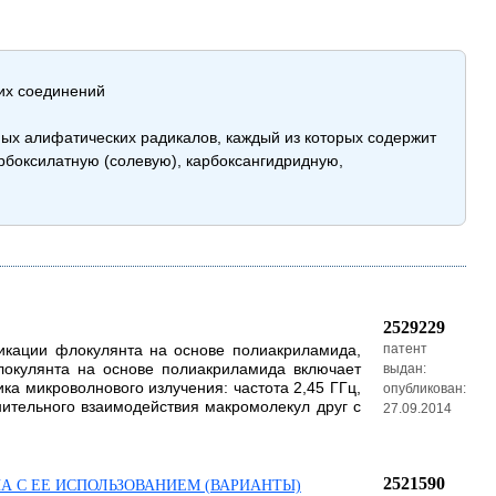
их соединений
х алифатических радикалов, каждый из которых содержит
арбоксилатную (солевую), карбоксангидридную,
2529229
икации флокулянта на основе полиакриламида,
патент
окулянта на основе полиакриламида включает
выдан:
ка микроволнового излучения: частота 2,45 ГГц,
опубликован:
нительного взаимодействия макромолекул друг с
27.09.2014
2521590
А С ЕЕ ИСПОЛЬЗОВАНИЕМ (ВАРИАНТЫ)