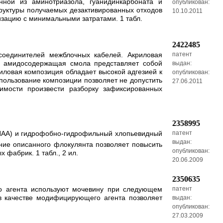
нной из аминотриазола, гуанидинкарбоната и
опубликован:
 структуры получаемых дезактивированных отходов
10.10.2011
изацию с минимальными затратами. 1 табл.
2422485
соединителей межблочных кабелей. Акриловая
патент
ая амидосодержащая смола представляет собой
выдан:
риловая композиция обладает высокой адгезией к
опубликован:
пользование композиции позволяет не допустить
27.06.2011
имости произвести разборку зафиксированных
2358995
(ПАА) и гидрофобно-гидрофильный хлопьевидный
патент
выдан:
ние описанного флокулянта позволяет повысить
опубликован:
фабрик. 1 табл., 2 ил.
20.06.2009
2350635
о агента используют мочевину при следующем
патент
 в качестве модифицирующего агента позволяет
выдан:
опубликован:
27.03.2009