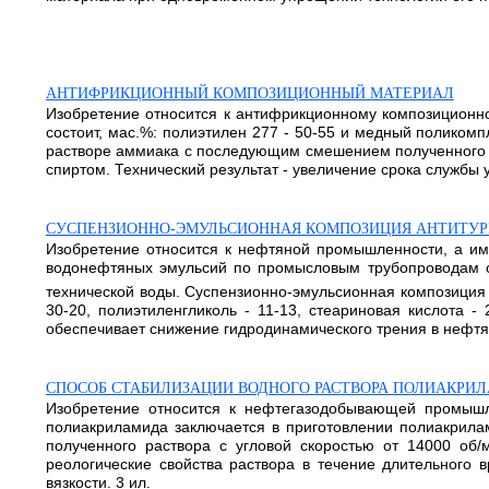
АНТИФРИКЦИОННЫЙ КОМПОЗИЦИОННЫЙ МАТЕРИАЛ
Изобретение относится к антифрикционному композиционн
состоит, мас.%: полиэтилен 277 - 50-55 и медный полико
растворе аммиака с последующим смешением полученного 
спиртом. Технический результат - увеличение срока службы 
СУСПЕНЗИОННО-ЭМУЛЬСИОННАЯ КОМПОЗИЦИЯ АНТИТУР
Изобретение относится к нефтяной промышленности, а име
водонефтяных эмульсий по промысловым трубопроводам от
технической воды. Суспензионно-эмульсионная композиция 
30-20, полиэтиленгликоль - 11-13, стеариновая кислота -
обеспечивает снижение гидродинамического трения в нефтян
СПОСОБ СТАБИЛИЗАЦИИ ВОДНОГО РАСТВОРА ПОЛИАКРИ
Изобретение относится к нефтегазодобывающей промышл
полиакриламида заключается в приготовлении полиакрила
полученного раствора с угловой скоростью от 14000 об/
реологические свойства раствора в течение длительного 
вязкости. 3 ил.