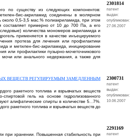
2301814
щего по существу из следующих компонентов:
патент
метилен-бис-акриламид соединены в молярном
выдан:
ь около 0,5-3,5 мас.% полиакриламида, при этом
опубликован:
я составляет примерно от 10 до 700 Па, а его
27.06.2007
е следовые) количества мономеров акриламида и
идрогель применяется в качестве инъецируемого
учения протеза для лечения или профилактики
мида и метилен-бис-акриламида, инициирование
ния или профилактики пузырно-мочеточникового
 мочи или анального недержания, а также для
2300731
ЧАТЫХ ВЕЩЕСТВ РЕГУЛИРУЕМЫМ ЗАМЕДЛЕННЫМ
патент
выдан:
ердого ракетного топлива и взрывчатых веществ
опубликован:
-спиртовой гель на основе гидролизованного
10.06.2007
уют алифатические спирты в количестве 5...7%.
дого ракетного топлива и взрывчатых веществ до
2291169
ти при хранении. Повышенная стабильность при
патент