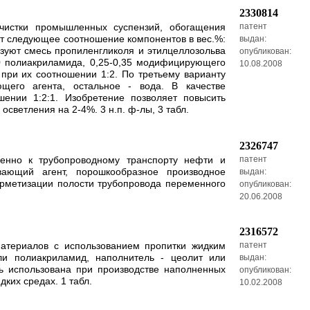
2330814
чистки промышленных суспензий, обогащения
патент
ет следующее соотношение компонентов в вес.%:
выдан:
ьзуют смесь пропиленгликоля и этилцеллозольва
опубликован:
,0 полиакриламида, 0,25-0,35 модифицирующего
10.08.2008
при их соотношении 1:2. По третьему варианту
щего агента, остальное - вода. В качестве
ении 1:2:1. Изобретение позволяет повысить
светления на 2-4%. 3 н.п. ф-лы, 3 табл.
2326747
енно к трубопроводному транспорту нефти и
патент
вающий агент, порошкообразное производное
выдан:
ерметизации полости трубопровода переменного
опубликован:
20.06.2008
2316572
материалов с использованием пропитки жидким
патент
ли полиакриламид, наполнитель - цеолит или
выдан:
ть использована при производстве наполненных
опубликован:
ких средах. 1 табл.
10.02.2008