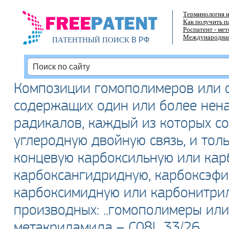
Терминология и
Как получить п
Роспатент - ме
Международная
В РФ
ПАТЕНТНЫЙ ПОИСК
Композиции гомополимеров или 
содержащих один или более нен
радикалов, каждый из которых с
углеродную двойную связь, и толь
концевую карбоксильную или карб
карбоксангидридную, карбоксэфи
карбоксимидную или карбонитрил
производных: ..гомополимеры ил
метакриламида – C08L 33/26