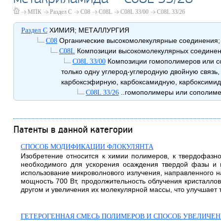
МПК
Раздел C
C08
C08L
C08L 33/00
C08L 33/26
ХИМИЯ; МЕТАЛЛУРГИЯ
Раздел C
Органические высокомолекулярные соединения; и
C08
Композиции высокомолекулярных соедине
C08L
Композиции гомополимеров или со
C08L 33/00
только одну углерод-углеродную двойную связь,
карбоксэфирную, карбоксамидную, карбоксимид
..гомополимеры или сополим
C08L 33/26
Патенты в данной категории
СПОСОБ МОДИФИКАЦИИ ФЛОКУЛЯНТА
Изобретение относится к химии полимеров, к твердофазн
необходимого для ускорения осаждения твердой фазы и 
использование микроволнового излучения, направленного на
мощность 700 Вт, продолжительность облучения кристаллов
другом и увеличения их молекулярной массы, что улучшает т
ГЕТЕРОГЕННАЯ СМЕСЬ ПОЛИМЕРОВ И СПОСОБ УВЕЛИЧЕН