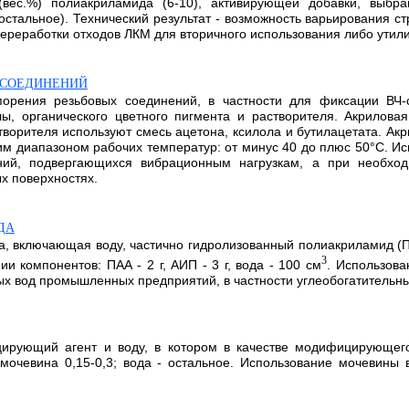
вес.%) полиакриламида (6-10), активирующей добавки, выбра
ы (остальное). Технический результат - возможность варьирования
переработки отходов ЛКМ для вторичного использования либо утил
 СОЕДИНЕНИЙ
порения резьбовых соединений, в частности для фиксации ВЧ-
ы, органического цветного пигмента и растворителя. Акрилов
ворителя используют смесь ацетона, ксилола и бутилацетата. Ак
 диапазоном рабочих температур: от минус 40 до плюс 50°С. Ис
ний, подвергающихся вибрационным нагрузкам, а при необход
х поверхностях.
ДА
а, включающая воду, частично гидролизованный полиакриламид 
3
компонентов: ПАА - 2 г, АИП - 3 г, вода - 100 см
. Использова
 вод промышленных предприятий, в частности углеобогатительных 
ирующий агент и воду, в котором в качестве модифицирующег
 мочевина 0,15-0,3; вода - остальное. Использование мочевины