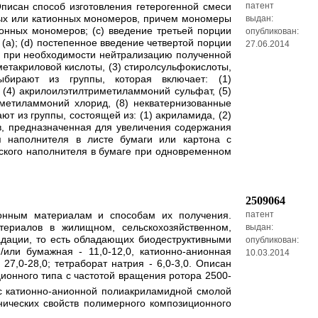
писан способ изготовления гетерогенной смеси
патент
ных или катионных мономеров, причем мономеры
выдан:
ионных мономеров; (c) введение третьей порции
опубликован:
а); (d) постепенное введение четвертой порции
27.06.2014
) при необходимости нейтрализацию полученной
метакриловой кислоты, (3) стиролсульфокислоты,
бирают из группы, которая включает: (1)
(4) акрилоилэтилтриметиламмоний сульфат, (5)
метиламмоний хлорид, (8) некватернизованные
т из группы, состоящей из: (1) акриламида, (2)
в, предназначенная для увеличения содержания
 наполнителя в листе бумаги или картона с
ского наполнителя в бумаге при одновременном
2509064
ионным материалам и способам их получения.
патент
ериалов в жилищном, сельскохозяйственном,
выдан:
адации, то есть обладающих биодеструктивными
опубликован:
или бумажная - 11,0-12,0, катионно-анионная
10.03.2014
7,0-28,0; тетраборат натрия - 6,0-3,0. Описан
ионного типа с частотой вращения ротора 2500-
 с катионно-анионной полиакриламидной смолой
нических свойств полимерного композиционного