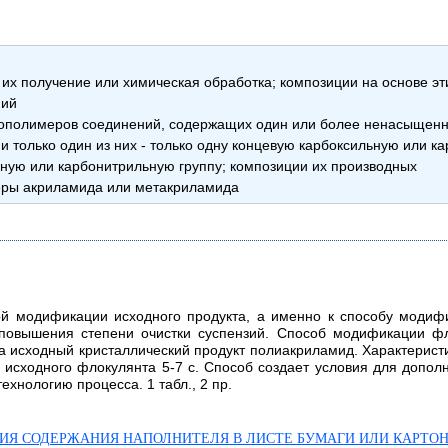
х получение или химическая обработка; композиции на основе эт
ний
полимеров соединений, содержащих один или более ненасыщенны
 и только один из них - только одну концевую карбоксильную или к
ную или карбонитрильную группу; композиции их производных
еры акриламида или метакриламида
ой модификации исходного продукта, а именно к способу модиф
повышения степени очистки суспензий. Способ модификации фл
 исходный кристаллический продукт полиакриламид. Характеристи
 исходного флокулянта 5-7 с. Способ создает условия для допол
ехнологию процесса. 1 табл., 2 пр.
ИЯ СОДЕРЖАНИЯ НАПОЛНИТЕЛЯ В ЛИСТЕ БУМАГИ ИЛИ КАРТОН