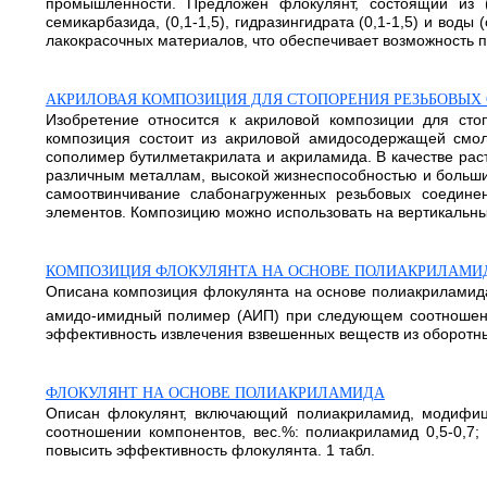
промышленности. Предложен флокулянт, состоящий из (
семикарбазида, (0,1-1,5), гидразингидрата (0,1-1,5) и вод
лакокрасочных материалов, что обеспечивает возможность 
АКРИЛОВАЯ КОМПОЗИЦИЯ ДЛЯ СТОПОРЕНИЯ РЕЗЬБОВЫХ
Изобретение относится к акриловой композиции для сто
композиция состоит из акриловой амидосодержащей смол
сополимер бутилметакрилата и акриламида. В качестве раст
различным металлам, высокой жизнеспособностью и большим
самоотвинчивание слабонагруженных резьбовых соедине
элементов. Композицию можно использовать на вертикальны
КОМПОЗИЦИЯ ФЛОКУЛЯНТА НА ОСНОВЕ ПОЛИАКРИЛАМИ
Описана композиция флокулянта на основе полиакриламид
амидо-имидный полимер (АИП) при следующем соотношении 
эффективность извлечения взвешенных веществ из оборотных
ФЛОКУЛЯНТ НА ОСНОВЕ ПОЛИАКРИЛАМИДА
Описан флокулянт, включающий полиакриламид, модифиц
соотношении компонентов, вес.%: полиакриламид 0,5-0,7;
повысить эффективность флокулянта. 1 табл.