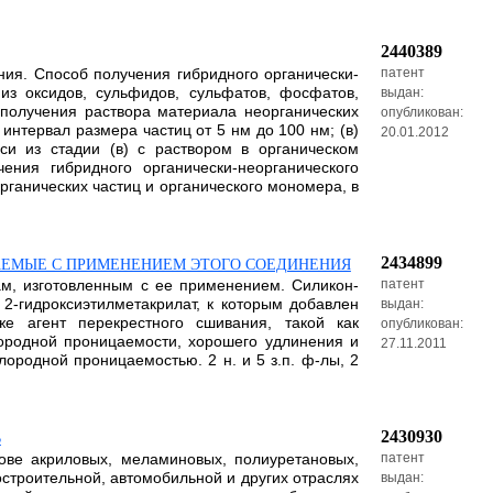
2440389
ния. Способ получения гибридного органически-
патент
 из оксидов, сульфидов, сульфатов, фосфатов,
выдан:
 получения раствора материала неорганических
опубликован:
интервал размера частиц от 5 нм до 100 нм; (в)
20.01.2012
си из стадии (в) с раствором в органическом
ния гибридного органически-неорганического
ганических частиц и органического мономера, в
2434899
АЕМЫЕ С ПРИМЕНЕНИЕМ ЭТОГО СОЕДИНЕНИЯ
зам, изготовленным с ее применением. Силикон-
патент
2-гидроксиэтилметакрилат, к которым добавлен
выдан:
е агент перекрестного сшивания, такой как
опубликован:
лородной проницаемости, хорошего удлинения и
27.11.2011
ородной проницаемостью. 2 н. и 5 з.п. ф-лы, 2
2430930
В
ове акриловых, меламиновых, полиуретановых,
патент
троительной, автомобильной и других отраслях
выдан: