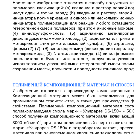
Настоящее изобретение относится к способу получению ге
полимеров, включающий: (a) введение в раствор первой п
несут один и тот же заряд; (b) введение в раствор второ
инициатора полимеризации и одного или нескольких ионных
инициатора полимеризации для реакции любого оставшегос
гетерогенной смеси полимеров, при этом анионные мономеры
(4) винилсульфокислоты, (5) акриламидо метилпроп
диаллилдиметиламмоний хлорид, (2) акрилоилэтил тримети
метакрилоил этилтриметиламмоний сульфат, (6) акрилами
формы (2)-(7), (9) винилформамид (впоследствии гидролизу
метакриламида, (3) N-алкилакриламида, (4) винилформами
наполнителя в бумаге или картоне, полученная указа
использованием указанной выше гетерогенной смеси полим
сохранении массы, прочности и пригодности конечного продукта
ПОЛИМЕРНЫЙ КОМПОЗИЦИОННЫЙ МАТЕРИАЛ И СПОСОБ 
Изобретение относится к производству композиционных 
Композиционный материал может быть использован для
промышленном строительстве, а также для производства ф
свойствами. Полимерный композиционный материал состои
полиакриламидная смола марки «Ультрарез DS-150» - 56,0-
способ получения композиционного материала, включающий 
-1
3000 об·мин
, при этом поливиниловый спирт вводится н
марки «Ультрарез DS-150» и тетраборатом натрия, прессо
материала при одновременном упрощении технологии его пол