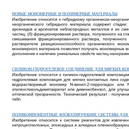
НОВЫЕ МОНОМЕРНЫЕ И ПОЛИМЕРНЫЕ МАТЕРИАЛЫ
Изобретение относится к гибридному органически-неоргани
неорганического гибридного материала содержит стадии:
арсенидов и арсенатов неблагородных металлов и их сме
частиц; (б) фракционирования раствора, полученного на ста
смешивания фракционированного раствора, полученного н
растворителе реакционноспособного органического мон
мономерного материала позволяет получать мономерные мат
дополнение к наличию уникальных свойств частиц наноразмер
СИЛИКОН-ГИДРОГЕЛЕВОЕ СОЕДИНЕНИЕ ДЛЯ МЯГКИХ КО
Изобретение относится к силикон-гидрогелевой композиции
гидрогелевая композиция для мягких контактных линз сод
водорастворимый мономер N-винил-2-пирролидон или N
этиленгликольдиметакрилат или дивинилбензол, для улуч
оптической прозрачности. Технический результат - получе
табл.
ПОЛИКОМПОНЕНТНЫЕ ФЛОКУЛИРУЮЩИЕ СИСТЕМЫ ДЛЯ О
Изобретение относится к системе реагентов для извлече
нитроцеллюлозных, эпоксидных и алкидных пленкообразующ