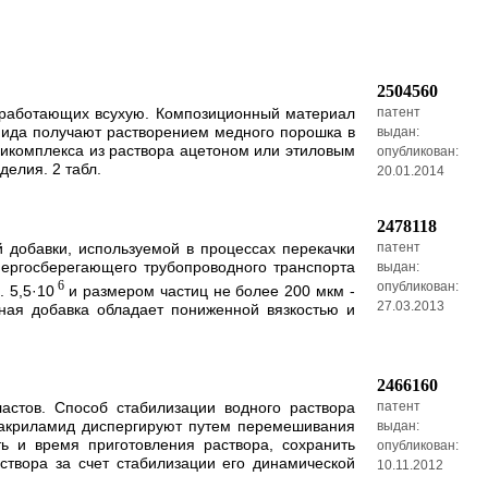
2504560
, работающих всухую. Композиционный материал
патент
мида получают растворением медного порошка в
выдан:
икомплекса из раствора ацетоном или этиловым
опубликован:
делия. 2 табл.
20.01.2014
2478118
 добавки, используемой в процессах перекачки
патент
ергосберегающего трубопроводного транспорта
выдан:
6
опубликован:
 5,5·10
и размером частиц не более 200 мкм -
27.03.2013
нтная добавка обладает пониженной вязкостью и
2466160
стов. Способ стабилизации водного раствора
патент
лиакриламид диспергируют путем перемешивания
выдан:
ть и время приготовления раствора, сохранить
опубликован:
створа за счет стабилизации его динамической
10.11.2012