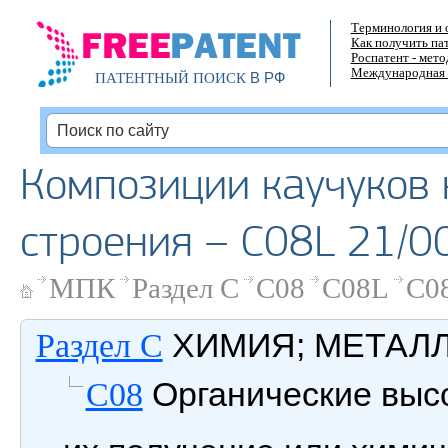
Терминология и 
Как получить па
Роспатент - мет
Международная 
В РФ
ПАТЕНТНЫЙ ПОИСК
Композиции каучуков 
строения – C08L 21/0
МПК
Раздел C
C08
C08L
C08
ХИМИЯ; МЕТАЛ
Раздел C
Органические выс
C08