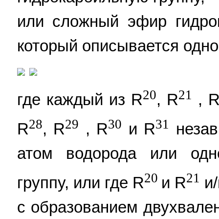
или сложный эфир гидро
который описывается одно
20
21
где каждый из R
, R
, 
28
29
30
31
R
, R
, R
и R
незав
атом водорода или одн
20
21
группу, или где R
и R
и/
с образованием двухвален