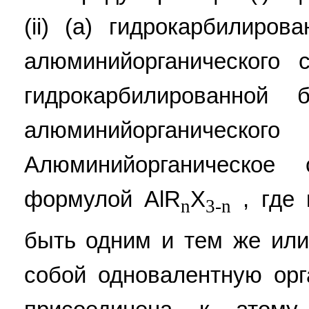
(ii) (а) гидрокарбилиров
алюминийорганического 
гидрокарбилированной
алюминийорганиче
Алюминийорганическое 
формулой AlR
X
, где 
n
3-n
быть одним и тем же или
собой одновалентную орг