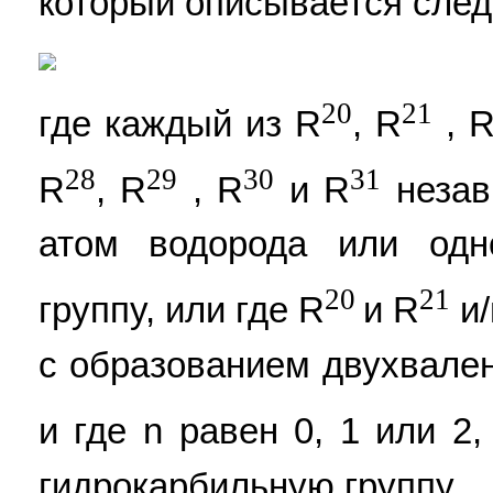
который описывается сле
20
21
где каждый из R
, R
, 
28
29
30
31
R
, R
, R
и R
незав
атом водорода или одн
20
21
группу, или где R
и R
и/
с образованием двухвален
и где n равен 0, 1 или 2,
гидрокарбильную группу,