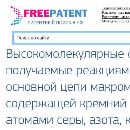
Терминология и 
Как получить па
Роспатент - мет
Международная 
В РФ
ПАТЕНТНЫЙ ПОИСК
Высокомолекулярные 
получаемые реакциям
основной цепи макром
содержащей кремний 
атомами серы, азота, 