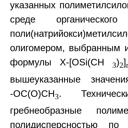
указанных полиметилсило
среде органическог
поли(натрийокси)метилс
олигомером, выбранным 
формулы X-[OSi(СН
)
]
3
2
вышеуказанные значен
-ОС(O)СН
. Техническ
3
гребнеобразные полим
полидисперсностью п