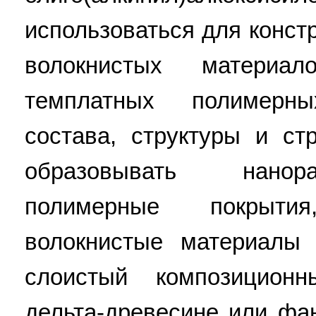
использоваться для конст
волокнистых материал
темплатных полимерн
состава, структуры и ст
образовывать нанор
полимерные покрыт
волокнистые материалы
слоистый композицион
дельта-древесине или фан