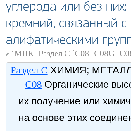
углерода или без них:
кремний, связанный 
алифатическими груп
МПК
Раздел C
C08
C08G
C0
ХИМИЯ; МЕТАЛ
Раздел C
Органические выс
C08
их получение или химич
на основе этих соедине