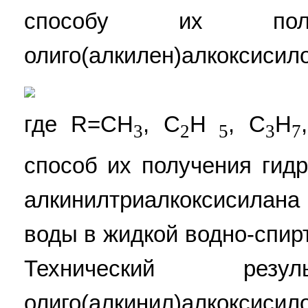
способу их полу
олиго(алкилен)алкоксиси
где R=CH
, С
Н
, С
Н
3
2
5
3
7
способ их получения гид
алкинилтриалкоксисилан
воды в жидкой водно-спир
Технический резул
олиго(алкинил)алк