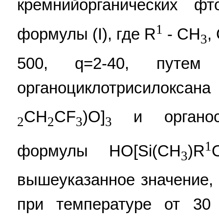
кремнийорганических ф
1
формулы (I), где R
- СН
,
3
500, q=2-40, путем 
органоциклотрисилокса
СН
СF
)O]
и органоси
2
2
3
3
1
формулы НО[Si(СН
)R
3
вышеуказанное значение, 
при температуре от 30