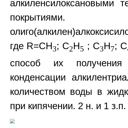
алкиленсилоксановыми 
покрытиями
олиго(алкилен)алкоксисил
где R=СН
; С
Н
; С
Н
; С
3
2
5
3
7
способ их получения 
конденсации алкилентри
количеством воды в жидк
при кипячении. 2 н. и 1 з.п.