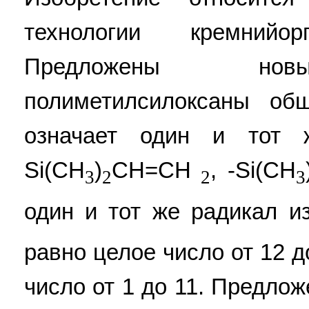
технологии кремнийор
Предложены новы
полиметилсилоксаны об
означает один и тот 
Si(СН
)
СН=СН
, -Si(СН
3
2
2
3
один и тот же радикал и
равно целое число от 12 д
число от 1 до 11. Предло