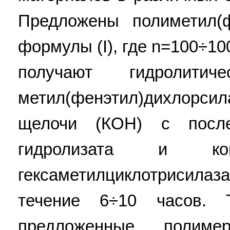
Предложены полиметил(
формулы (I), где n=100÷1
получают гидролитиче
метил(фенэтил)дихлорси
щелочи (КОН) с после
гидролизата и к
гексаметилциклотрисил
течение 6÷10 часов. Т
предложенные полим