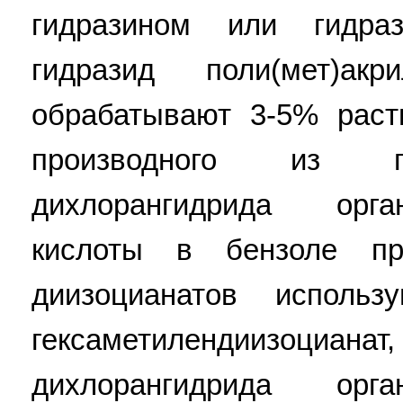
гидразином или гидраз
гидразид поли(мет)ак
обрабатывают 3-5% раст
производного из гр
дихлорангидрида орга
кислоты в бензоле пр
диизоцианатов использу
гексаметилендиизоц
дихлорангидрида орга