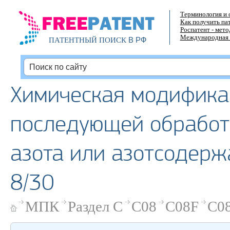
Терминология и 
Как получить па
Роспатент - мет
Международная 
В РФ
ПАТЕНТНЫЙ ПОИСК
Химическая модифика
последующей обработк
азота или азотсодерж
8/30
МПК
Раздел C
C08
C08F
C08