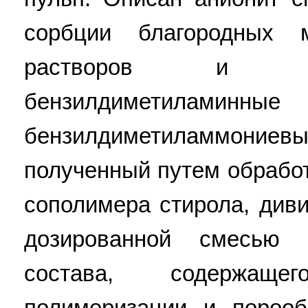
сорбции благородных 
растворов и пу
бензилдимети
бензилдиметиламмониевы
полученный путем обработ
сополимера стирола, див
дозированной смесью 
состава, содержащ
полимеризации и порооб