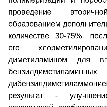
проведение вторич
образованием дополнитель
количестве 30-75%, пос
его хлорметилиров
диметиламином для вв
бензилдиме
дибензилдиметиламмони
результат - улучшение