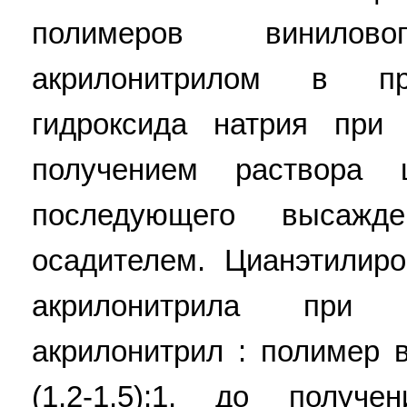
полимеров винило
акрилонитрилом в при
гидроксида натрия при 
получением раствора 
последующего высажд
осадителем. Цианэтилир
акрилонитрила при 
акрилонитрил : полимер 
(1,2-1,5):1, до полу