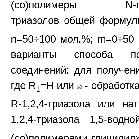
(со)полимеры N-глици
триазолов общей формулы
n=50÷100 мол.%; m=0÷50
варианты способа по
соединений: для получен
где R
=H или
- обработка
1
R-1,2,4-триазола или на
1,2,4-триазола 1,5-вод
(со)полимерами глицидил