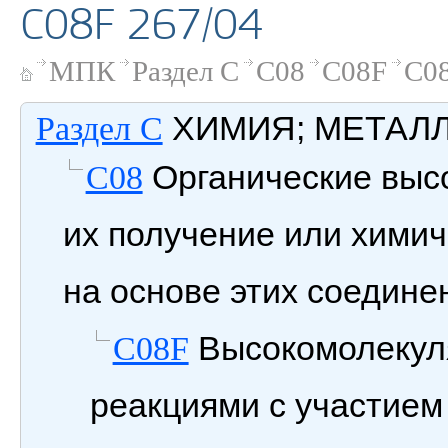
C08F 267/04
МПК
Раздел C
C08
C08F
C08
ХИМИЯ; МЕТАЛ
Раздел C
Органические выс
C08
их получение или химич
на основе этих соедине
Высокомолекул
C08F
реакциями с участием