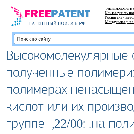
Терминология и 
Как получить па
Роспатент - мет
Международная 
В РФ
ПАТЕНТНЫЙ ПОИСК
Высокомолекулярные 
полученные полимери
полимерах ненасыщен
кислот или их произво
группе ,
: .на по
22/00