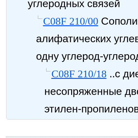
углеродных связей
Сополи
C08F 210/00
алифатических угле
одну углерод-углер
..с д
C08F 210/18
несопряженные дв
этилен-пропилено