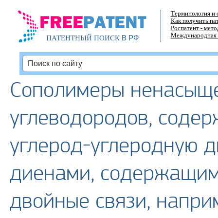
Терминология и 
Как получить па
Роспатент - мет
Международная 
В РФ
ПАТЕНТНЫЙ ПОИСК
Сополимеры ненасыще
углеводородов, содер
углерод-углеродную дв
диенами, содержащи
двойные связи, напри