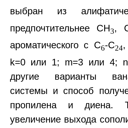
выбран из алифатич
предпочтительнее CH
, 
3
ароматического с C
-C
,
6
24
k=0 или 1; m=3 или 4; 
другие варианты вана
системы и способ получ
пропилена и диена. Т
увеличение выхода сопол