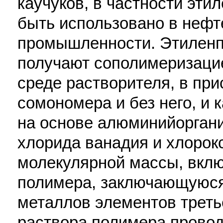
каучуков, в частности эти
быть использовано в неф
промышленности. Этиленп
получают сополимеризацие
среде растворителя, в при
сомономера и без него, и 
на основе алюминийоргани
хлорида ванадия и хлорок
молекулярной массы, вкл
полимера, заключающуюся 
металлов элементов третье
раствора полимера проводя