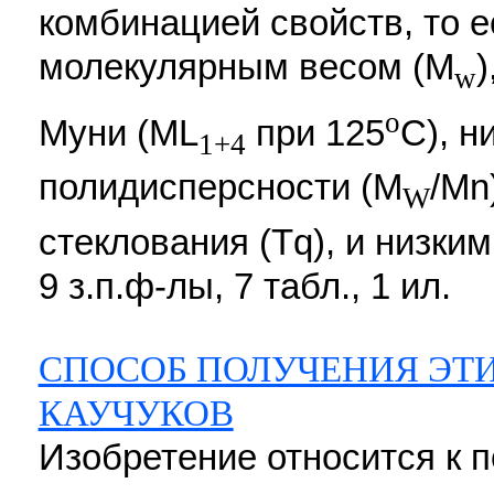
комбинацией свойств, то 
молекулярным весом (М
)
w
o
Муни (ML
при 125
С), н
1+4
полидисперсности (М
/Mn
W
стеклования (Тq), и низким
9 з.п.ф-лы, 7 табл., 1 ил.
СПОСОБ ПОЛУЧЕНИЯ Э
КАУЧУКОВ
Изобретение относится к 