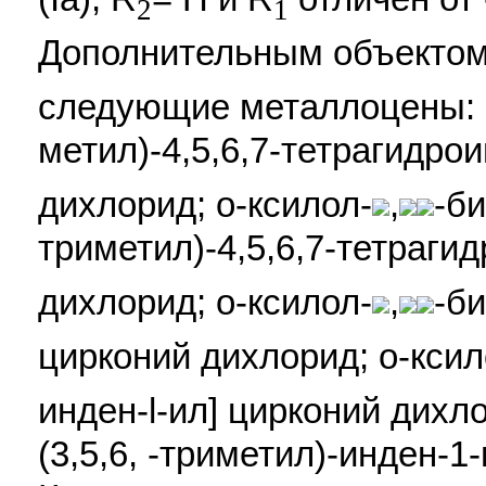
2
1
Дополнительным объектом
следующие металлоцены: 
метил)-4,5,6,7-тетрагидро
дихлорид; o-ксилол-
,
-би
триметил)-4,5,6,7-тетраги
дихлорид; o-ксилол-
,
-би
цирконий дихлорид; o-ксил
индeн-l-ил] цирконий дихло
(3,5,6, -триметил)-инден-1