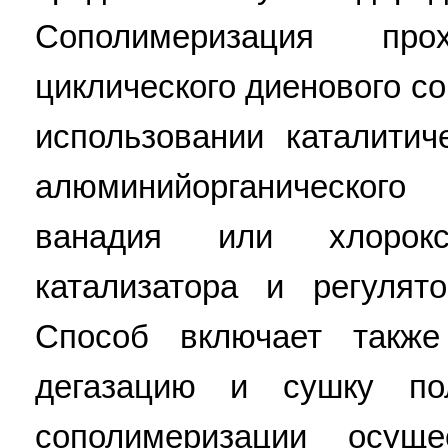
Сополимеризация пр
циклического диенового с
использовании каталити
алюминийорганическог
ванадия или хлорокси
катализатора и регулят
Способ включает также
дегазацию и сушку по
сополимеризации осущ