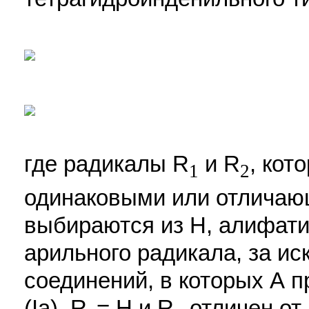
где радикалы R
и R
, кот
1
2
одинаковыми или отличающ
выбираются из Н, алифати
арильного радикала, за и
соединений, в которых А 
(Ia), R
= Н и R
отличен от 