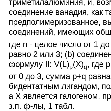
триметилалюминия, и, возм
соединение ванадия, как т
предполимеризованное, вы
соединений, имеющих общ
где n - целое число от 1 до
равно 2 или 3; (b) соеди
формулу II: V(L)
(X)
, где 
p
q
от 0 до 3, сумма р+q равна
бидентатным лигандом, по
а Х является галогеном, п
з.п. ф-лы, 1 табл.