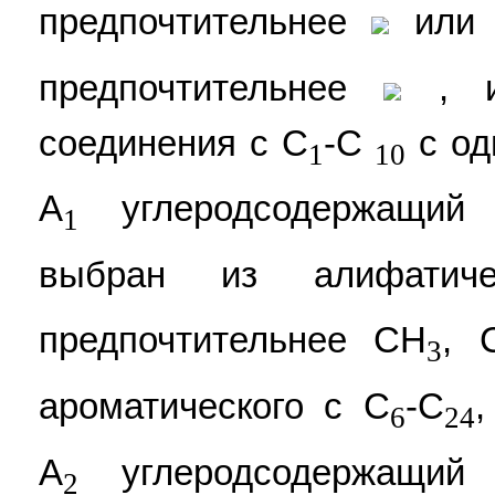
предпочтительнее
или 
предпочтительнее
, ил
соединения с C
-С
с од
1
10
A
углеродсодержащий 
1
выбран из алифатич
предпочтительнее CH
, 
3
ароматического с C
-C
,
6
24
A
углеродсодержащий 
2