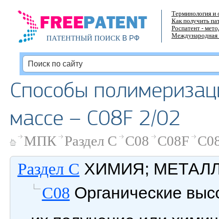
Терминология и 
Как получить па
Роспатент - мет
Международная 
В РФ
ПАТЕНТНЫЙ ПОИСК
Способы полимеризаци
массе – C08F 2/02
МПК
Раздел C
C08
C08F
C08
ХИМИЯ; МЕТАЛ
Раздел C
Органические выс
C08