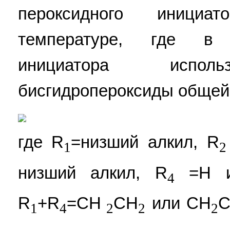
пероксидного иници
температуре, где в 
инициатора исполь
бисгидропероксиды общей
где R
=низший алкил, R
1
2
низший алкил, R
=Н ил
4
R
+R
=CH
CH
или СН
С
1
4
2
2
2