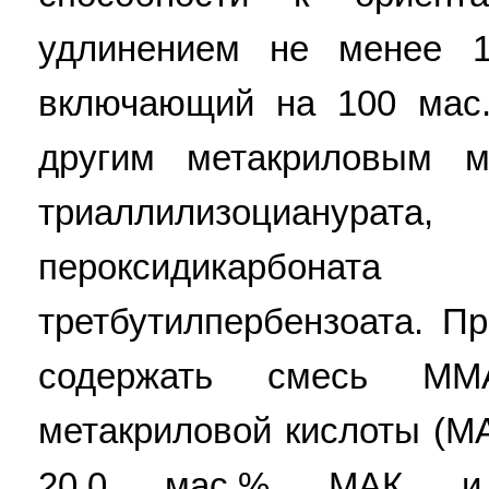
удлинением не менее 1
включающий на 100 мас
другим метакриловым мо
триаллилизоцианура
пероксидикарбонат
третбутилпербензоата. П
содержать смесь ММ
метакриловой кислоты (М
20,0 мас.% МАК и 