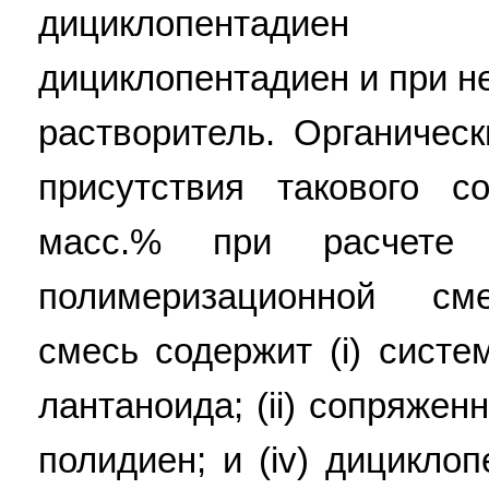
дициклопентадие
дициклопентадиен и при н
растворитель. Органичес
присутствия такового 
масс.% при расчете
полимеризационной см
смесь содержит (i) систе
лантаноида; (ii) сопряжен
полидиен; и (iv) дицикл