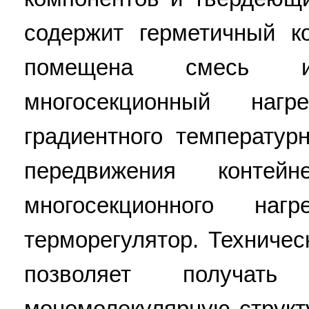
содержит герметичный ко
помещена смесь ис
многосекционный наг
градиентного температур
передвижения контей
многосекционного наг
терморегулятор. Техничес
позволяет получат
мономолекулярную структу