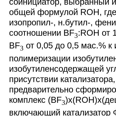
соинициатор, выбранный и
общей формулой ROH, где R
изопропил-, н.бутил-, фен
соотношении BF
:ROH от 1
3
BF
от 0,05 до 0,5 мас.% к
3
полимеризации изобутиле
изобутиленсодержащей уг
присутствии катализатора
предварительно сформиро
комплекс (BF
)х(ROH)х(дец
3
включающий катализатор 