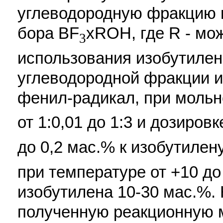
углеводородную фракцию и
бора BF
хROH, где R - мож
3
использования изобутиле
углеводородной фракции из
фенил-радикал, при моль
от 1:0,01 до 1:3 и дозиров
до 0,2 мас.% к изобутиле
при температуре от +10 до
изобутилена 10-30 мас.%. 
полученную реакционную м