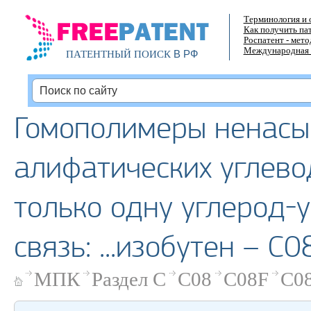
Терминология и 
Как получить па
Роспатент - мет
Международная 
В РФ
ПАТЕНТНЫЙ ПОИСК
Гомополимеры ненас
алифатических углев
только одну углерод-
связь: ...изобутен – C
МПК
Раздел C
C08
C08F
C08