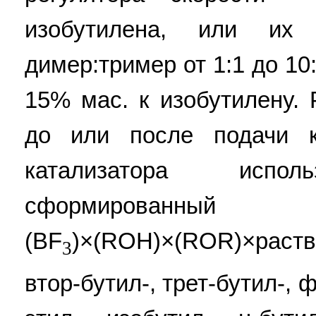
изобутилена, или их
димер:тример от 1:1 до 10
15% мас. к изобутилену. 
до или после подачи к
катализатора испол
сформирован
(BF
)×(ROH)×(ROR)×раство
3
втор-бутил-, трет-бутил-, 