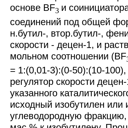
основе BF
и соинициатора
3
соединений под общей фор
н.бутил-, втор.бутил-, фен
скорости - децен-1, и раст
мольном соотношении (BF
= 1:(0,01-3):(0-50):(10-100)
регулятор скорости децен-
указанного каталитическог
исходный изобутилен или
углеводородную фракцию, в
мас.% к изобутилену. Про