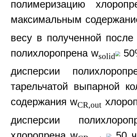
полимеризацию хлороп
максимальным содержани
весу в полученной после
полихлоропрена w
50%
solid
дисперсии полихлоропр
тарельчатой выпарной ко
содержания w
хлороп
CR,out
дисперсии полихлоро
хлоропрена w
50 ч