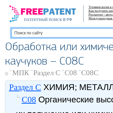
Терминология и 
Как получить па
Роспатент - мет
Международная 
В РФ
ПАТЕНТНЫЙ ПОИСК
Обработка или химич
каучуков – C08C
МПК
Раздел C
C08
C08C
ХИМИЯ; МЕТАЛ
Раздел C
Органические выс
C08