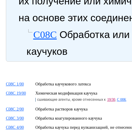
их получение или химич
на основе этих соедине
Обработка или
C08C
каучуков
C08C 1/00
Обработка каучукового латекса
C08C 19/00
Химическая модификация каучука
сшивающие агенты, кроме отнесенных к
19/30
,
C 08K
C08C 2/00
Обработка растворов каучука
C08C 3/00
Обработка коагулированного каучука
C08C 4/00
Обработка каучука перед вулканизацией, не отнесен