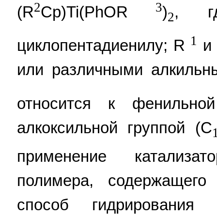
2
3
(R
Cp)Ti(PhOR
)
, г
2
1
циклопентадиенилу; R
и
или различными алкильн
относится к фенильно
алкоксильной группой (C
применение катализа
полимера, содержащего
способ гидрирования 