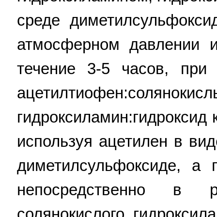
среде диметилсульфокси
атмосферном давлении и
течение 3-5 часов, при
ацетилтиофен:солянокисл
гидроксиламин:гидроксид к
используя ацетилен в ви
диметилсульфоксиде, а 
непосредственно в 
солянокислого гидроксил