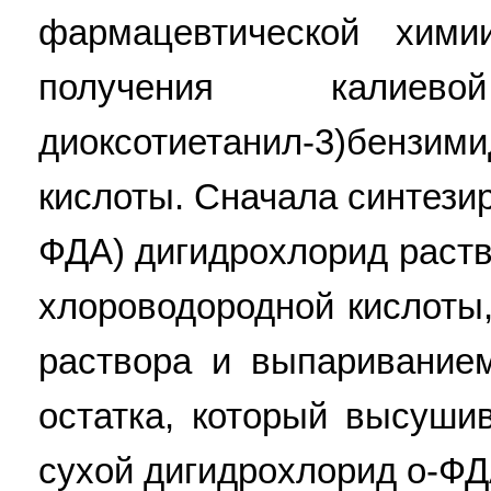
фармацевтической хим
получения калиев
диоксотиетанил-3)бензими
кислоты. Сначала синтези
ФДА) дигидрохлорид раст
хлороводородной кислоты
раствора и выпаривание
остатка, который высуши
сухой дигидрохлорид o-Ф