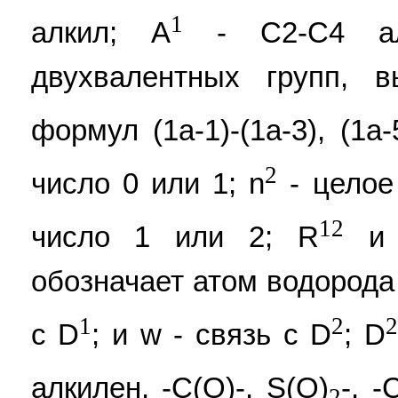
1
алкил; А
- С2-С4 ал
двухвалентных групп, 
формул (1a-1)-(1а-3), (1а-
2
число 0 или 1; n
- целое
12
число 1 или 2; R
и
обозначает атом водорода 
1
2
2
с D
; и w - связь с D
; D
алкилен, -C(O)-, S(O)
-, -
2