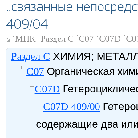
..связанные непосред
409/04
МПК
Раздел C
C07
C07D
C0
ХИМИЯ; МЕТАЛ
Раздел C
Органическая хим
C07
Гетероцикличе
C07D
Гетеро
C07D 409/00
содержащие два или