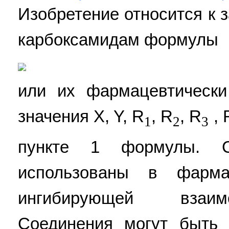
Изобретение относится к
карбоксамидам формулы
или их фармацевтическ
значения X, Y, R
, R
, R
, 
1
2
3
пункте 1 формулы. С
использованы в фармац
ингибирующей взаим
Соединения могут быть 