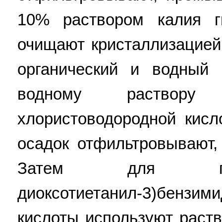
10% раствором калия ги
очищают кристаллизацией 
органический и водный 
водному раствору
хлористоводородной кис
осадок отфильтровывают,
Затем для полу
диоксотиетанил-3)бензими
кислоты используют раств