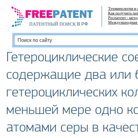
Терминология и 
Как получить па
Роспатент - мет
Международная 
В РФ
ПАТЕНТНЫЙ ПОИСК
Гетероциклические со
содержащие два или 
гетероциклических кол
меньшей мере одно ко
атомами серы в качес