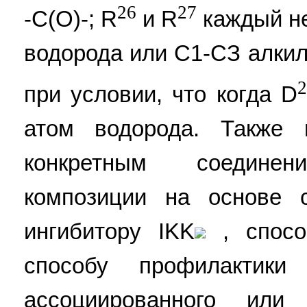
26
27
-С(О)-; R
и R
каждый не
водорода или С1-СЗ алкил;
при условии, что когда D
атом водорода. Также 
конкретным соединен
композиции на основе 
ингибитору IKK
, спосо
способу профилактики
ассоциированного или