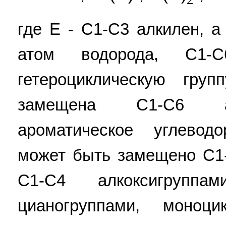
где E - C1-C3 алкилен, а
атом водорода, C1-
гетероциклическую гру
замещена C1-C6 ал
ароматическое углевод
может быть замещено C1
C1-C4 алкоксигруппа
цианогруппами, моноци