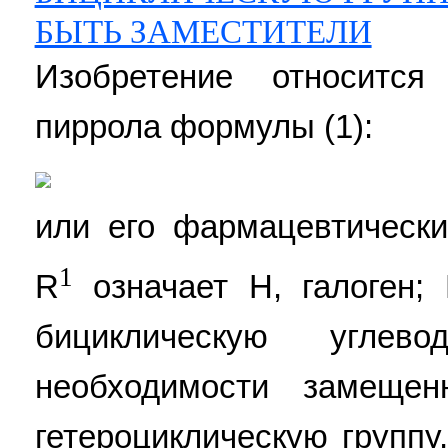
БЫТЬ ЗАМЕСТИТЕЛИ
Изобретение относитс
пиррола формулы (1):
или его фармацевтическ
1
R
означает Н, галоген;
бициклическую углев
необходимости замещен
гетероциклическую группу