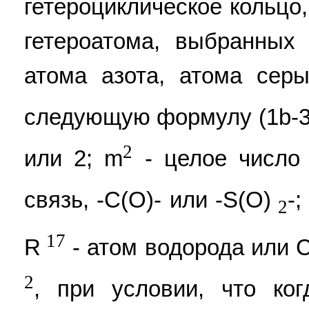
гетероциклическое кольцо
гетероатома, выбранных
атома азота, атома сер
следующую формулу (1b-3)
2
или 2; m
- целое число 
связь, -С(О)- или -S(O)
-;
2
17
R
- атом водорода или C1
2
, при условии, что ко