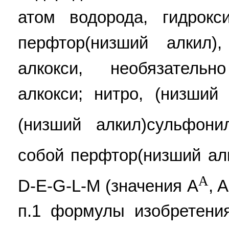
атом водорода, гидрокс
перфтор(низший алкил)
алкокси, необязател
алкокси; нитро, (низший
(низший алкил)сульфони
собой перфтор(низший алк
A
D-E-G-L-M (значения A
, 
п.1 формулы изобретения