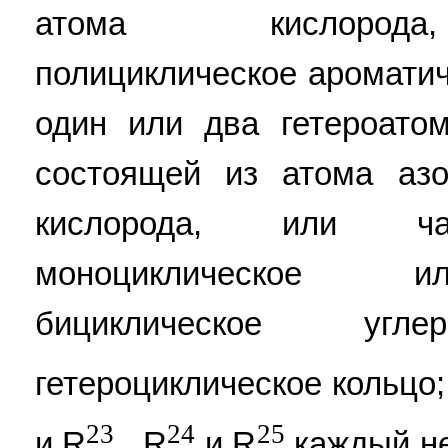
атома кислорода,
полициклическое аромати
один или два гетероато
состоящей из атома аз
кислорода, или ча
моноциклическое и
бициклическое уг
гетероциклическое кольцо;
23
24
25
и R
, R
и R
каждый не