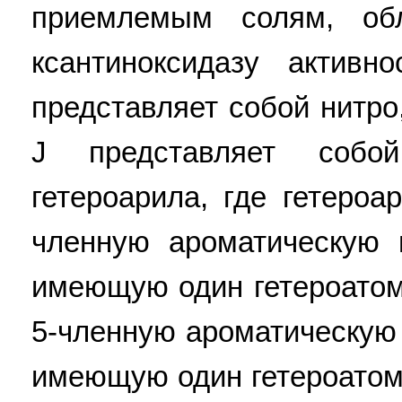
приемлемым солям, об
ксантиноксидазу актив
представляет собой нитро
J представляет соб
гетероарила, где гетероа
членную ароматическую г
имеющую один гетероатом
5-членную ароматическую 
имеющую один гетероатом