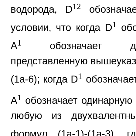
12
водорода, D
обозначае
1
условии, что когда D
обо
1
А
обозначает двух
представленную вышеуказ
1
(1a-6); когда D
обозначает
1
A
обозначает одинарную 
любую из двухвалентн
формул (1a-1)-(1a-3), г