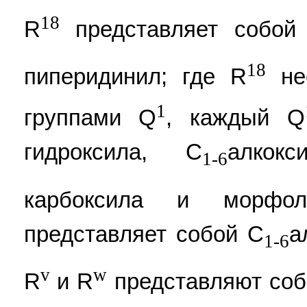
18
R
представляет собой 
18
пиперидинил; где R
нео
1
группами Q
, каждый Q
гидроксила, C
алкок
1-6
карбоксила и морфол
представляет собой C
а
1-6
v
w
R
и R
представляют соб