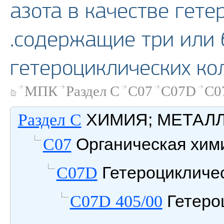
азота в качестве гете
.содержащие три или 
гетероциклических ко
МПК
Раздел C
C07
C07D
C0
ХИМИЯ; МЕТАЛ
Раздел C
Органическая хим
C07
Гетероцикличе
C07D
Гетеро
C07D 405/00