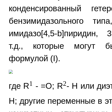
конденсированный гете
бензимидазольного тип
имидазо[4,5-b]пиридин, 
т.д., которые могут 
формулой (I).
1
2
где R
- =О; R
- Н или ди
Н; другие переменные в э