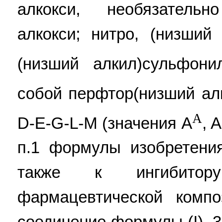
алкокси, необязател
алкокси; нитро, (низший
(низший алкил)сульфони
собой перфтор(низший алк
A
D-E-G-L-M (значения A
, 
п.1 формулы изобретения
также к ингибитор
фармацевтической компо
соединение формулы (I). 3 