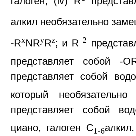
галоген; (iv) R
представ
алкил необязательно заме
x
y
z
2
-R
NR
R
; и R
представл
представляет собой -O
представляет собой вод
который необязательно
представляет собой вод
циано, галоген C
алкил
1-6