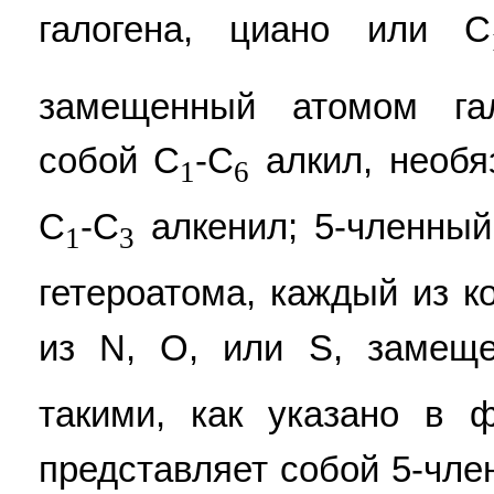
галогена, циано или C
замещенный атомом га
собой C
-С
алкил, необя
1
6
C
-С
алкенил; 5-членный
1
3
гетероатома, каждый из 
из N, О, или S, замеще
такими, как указано в 
представляет собой 5-чл