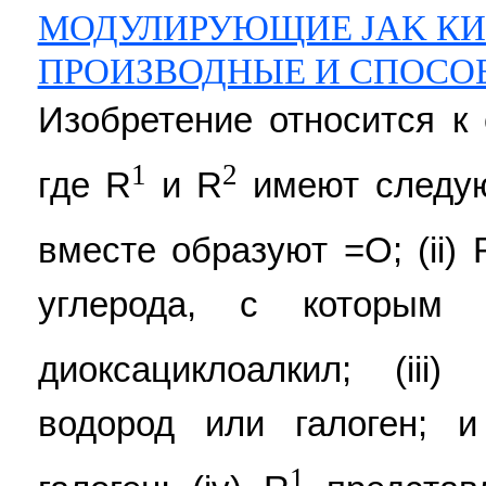
МОДУЛИРУЮЩИЕ JAK К
ПРОИЗВОДНЫЕ И СПОСО
Изобретение относится к
1
2
где R
и R
имеют следую
вместе образуют =O; (ii) 
углерода, с которым 
диоксациклоалкил; (iii)
водород или галоген; 
1