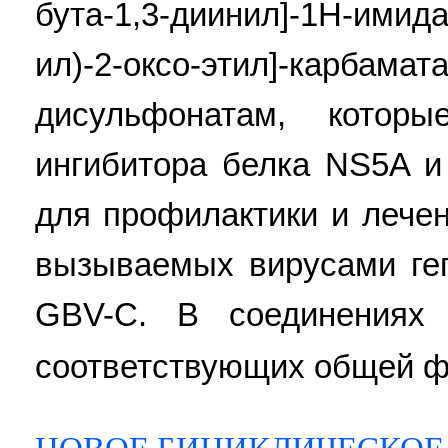
бута-1,3-диинил]-1Н-имида
ил)-2-оксо-этил]-карбам
дисульфонатам, котор
ингибитора белка NS5A и
для профилактики и лече
вызываемых вирусами геп
GBV-C. В соединениях 
соответствующих общей 