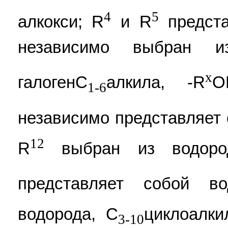
4
5
алкокси; R
и R
предста
независимо выбран и
x
галогенC
алкила, -R
O
1-6
независимо представляет 
12
R
выбран из водор
представляет собой в
водорода, C
циклоалки
3-10