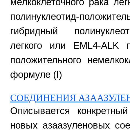
мелкоклеточного рака ле
полинуклеотид-положит
гибридный полинуклеот
легкого или EML4-ALK г
положительного немелкок
формуле (I)
СОЕДИНЕНИЯ АЗААЗУЛЕ
Описывается конкретный
новых азаазуленовых сое