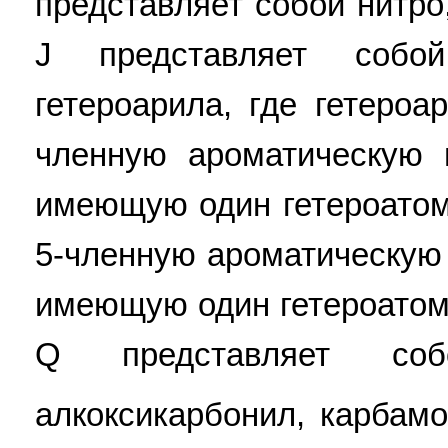
представляет собой нитро
J представляет соб
гетероарила, где гетероа
членную ароматическую г
имеющую один гетероатом
5-членную ароматическую 
имеющую один гетероатом
Q представляет соб
алкоксикарбонил, карбамо