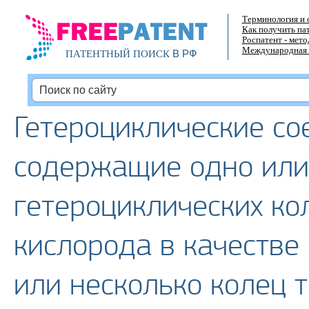
Терминология и 
Как получить па
Роспатент - мет
Международная 
В РФ
ПАТЕНТНЫЙ ПОИСК
Гетероциклические со
содержащие одно или
гетероциклических ко
кислорода в качестве
или несколько колец 